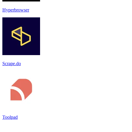
Hyperbrowser
Scrape.do
Toolpad