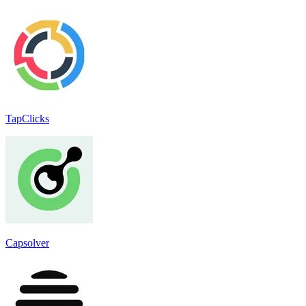
TapClicks
Capsolver