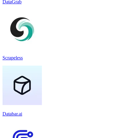
DataGrab
Scrapeless
Databar.ai