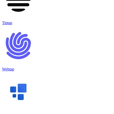
Tiptap
Webtap