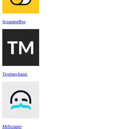
ScrapingBee
Textmechanic
MrScraper