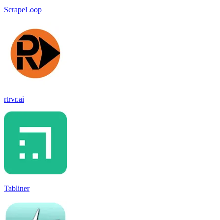
ScrapeLoop
rtrvr.ai
Tabliner