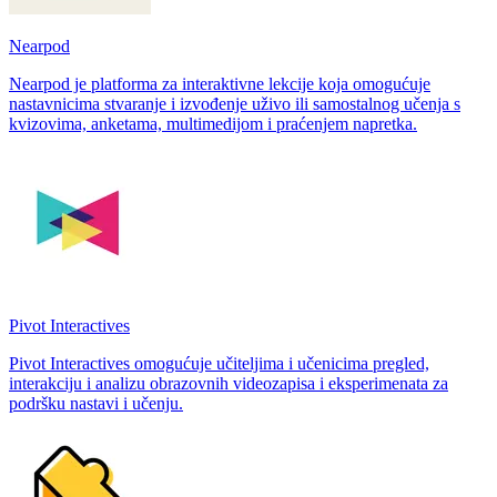
Nearpod
Nearpod je platforma za interaktivne lekcije koja omogućuje
nastavnicima stvaranje i izvođenje uživo ili samostalnog učenja s
kvizovima, anketama, multimedijom i praćenjem napretka.
Pivot Interactives
Pivot Interactives omogućuje učiteljima i učenicima pregled,
interakciju i analizu obrazovnih videozapisa i eksperimenata za
podršku nastavi i učenju.