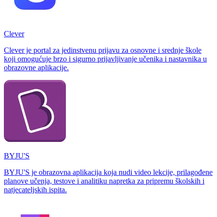
Clever
Clever je portal za jedinstvenu prijavu za osnovne i srednje škole
koji omogućuje brzo i sigurno prijavljivanje učenika i nastavnika u
obrazovne aplikacije.
BYJU'S
BYJU'S je obrazovna aplikacija koja nudi video lekcije, prilagođene
planove učenja, testove i analitiku napretka za pripremu školskih i
natjecateljskih ispita.