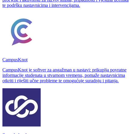
te podršku nastavnicima i intervencijama.
CampusKnot
CampusKnot je softver za angažman u nastavi: prikuplja povratne
informacije studenata u stvarnom vremenu, pomaže nastavnicima
otkriti i riješiti učne probleme te omogućuje suradnju i pitanja.