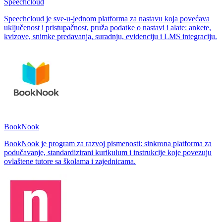
Speechcloud
Speechcloud je sve‑u‑jednom platforma za nastavu koja povećava
uključenost i pristupačnost, pruža podatke o nastavi i alate: ankete,
kvizove, snimke predavanja, suradnju, evidenciju i LMS integraciju.
BookNook
BookNook je program za razvoj pismenosti: sinkrona platforma za
podučavanje, standardizirani kurikulum i instrukcije koje povezuju
ovlaštene tutore sa školama i zajednicama.