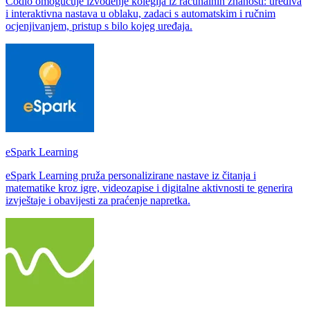
Codio omogućuje izvođenje kolegija iz računalnih znanosti: uređiva
i interaktivna nastava u oblaku, zadaci s automatskim i ručnim
ocjenjivanjem, pristup s bilo kojeg uređaja.
eSpark Learning
eSpark Learning pruža personalizirane nastave iz čitanja i
matematike kroz igre, videozapise i digitalne aktivnosti te generira
izvještaje i obavijesti za praćenje napretka.