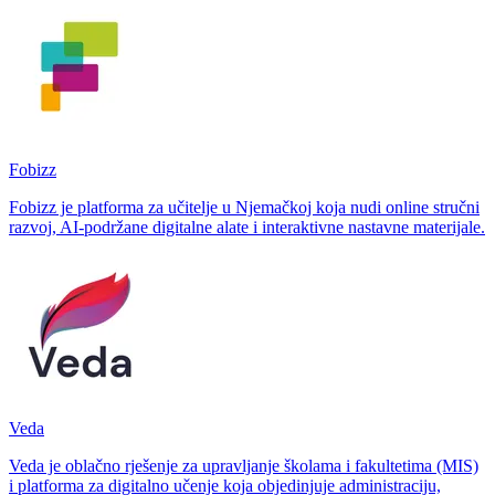
Fobizz
Fobizz je platforma za učitelje u Njemačkoj koja nudi online stručni
razvoj, AI-podržane digitalne alate i interaktivne nastavne materijale.
Veda
Veda je oblačno rješenje za upravljanje školama i fakultetima (MIS)
i platforma za digitalno učenje koja objedinjuje administraciju,