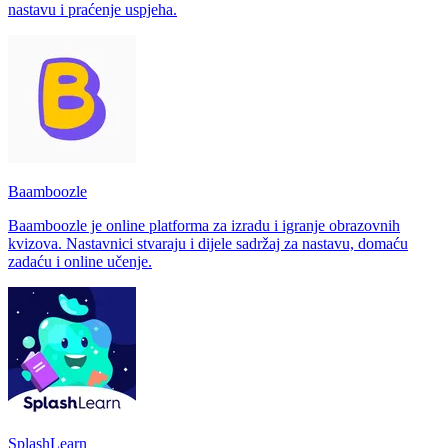
nastavu i praćenje uspjeha.
Baamboozle
Baamboozle je online platforma za izradu i igranje obrazovnih
kvizova. Nastavnici stvaraju i dijele sadržaj za nastavu, domaću
zadaću i online učenje.
SplashLearn