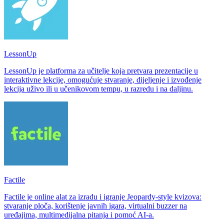
LessonUp
LessonUp je platforma za učitelje koja pretvara prezentacije u
interaktivne lekcije, omogućuje stvaranje, dijeljenje i izvođenje
lekcija uživo ili u učenikovom tempu, u razredu i na daljinu.
Factile
Factile je online alat za izradu i igranje Jeopardy-style kvizova:
stvaranje ploča, korištenje javnih igara, virtualni buzzer na
uređajima, multimedijalna pitanja i pomoć AI-a.