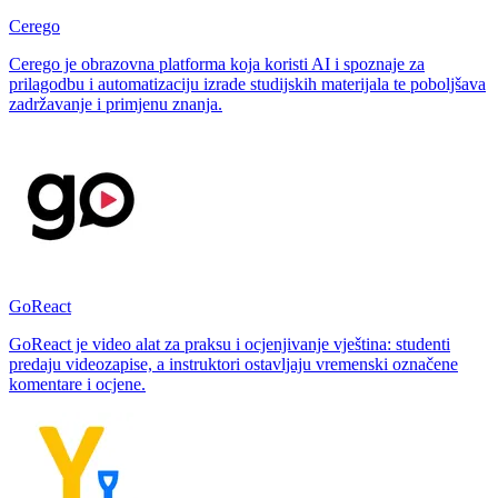
Cerego
Cerego je obrazovna platforma koja koristi AI i spoznaje za
prilagodbu i automatizaciju izrade studijskih materijala te poboljšava
zadržavanje i primjenu znanja.
GoReact
GoReact je video alat za praksu i ocjenjivanje vještina: studenti
predaju videozapise, a instruktori ostavljaju vremenski označene
komentare i ocjene.