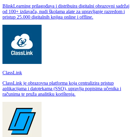
BlinkLearning prilagođava i distribuira digitalni obrazovni sadržaj
od 100+ izdavača, nudi školama alate za upravljanje razredom i
pristup 25.000 digitalnih knjiga online i offline.
ClassLink
ClassLink je obrazovna platforma koja centralizira pristup
aplikacijama i datotekama (SSO), upravlja popisima učenika i
računima te pruža analitiku korištenja.