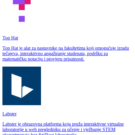
Top Hat
Top Hat je alat za nastavnike na fakultetima koji omogućuje izradu
tečajeva, interaktivno angažiranje studenata, podršku za
matematičku notaciju i provjeru prisutnosti.
Labster
Labster je obrazovna platforma koja pruža interaktivne virtualne
laboratorije u web pregledniku za učenje i vježbanje STEM
eksperimenata bez fizičkog laboratorija.