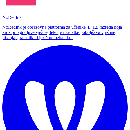
NoRedInk
NoRedInk je obrazovna platforma za učenike 4.–12. razreda koja
kroz prilagodljive vježbe, lekcije i zadatke poboljšava vještine
pisanja, gramatiku i jezičnu mehaniku.