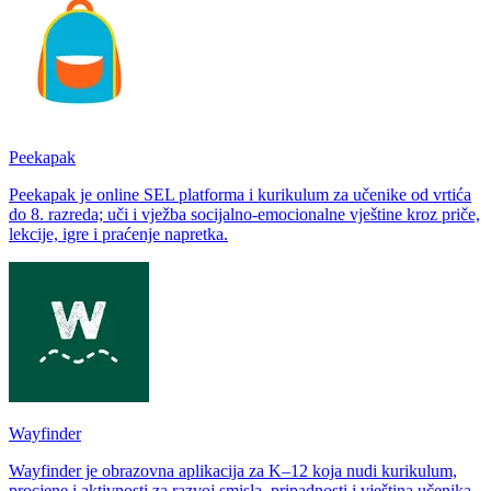
Peekapak
Peekapak je online SEL platforma i kurikulum za učenike od vrtića
do 8. razreda; uči i vježba socijalno-emocionalne vještine kroz priče,
lekcije, igre i praćenje napretka.
Wayfinder
Wayfinder je obrazovna aplikacija za K–12 koja nudi kurikulum,
procjene i aktivnosti za razvoj smisla, pripadnosti i vještina učenika