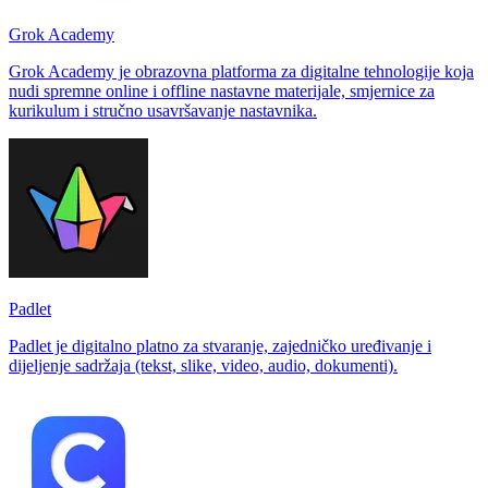
Grok Academy
Grok Academy je obrazovna platforma za digitalne tehnologije koja
nudi spremne online i offline nastavne materijale, smjernice za
kurikulum i stručno usavršavanje nastavnika.
Padlet
Padlet je digitalno platno za stvaranje, zajedničko uređivanje i
dijeljenje sadržaja (tekst, slike, video, audio, dokumenti).