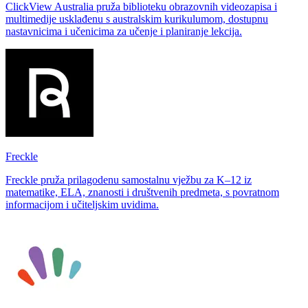
ClickView Australia pruža biblioteku obrazovnih videozapisa i
multimedije usklađenu s australskim kurikulumom, dostupnu
nastavnicima i učenicima za učenje i planiranje lekcija.
Freckle
Freckle pruža prilagodenu samostalnu vježbu za K–12 iz
matematike, ELA, znanosti i društvenih predmeta, s povratnom
informacijom i učiteljskim uvidima.