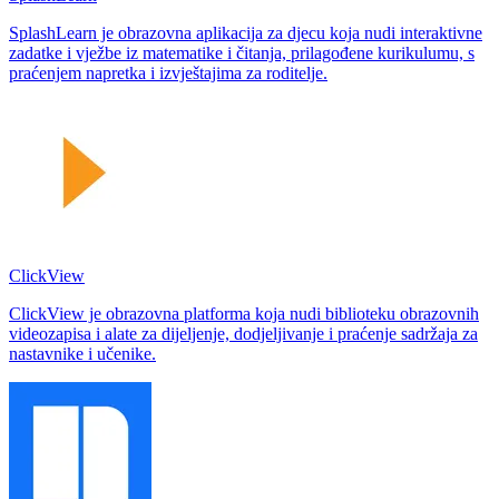
SplashLearn je obrazovna aplikacija za djecu koja nudi interaktivne
zadatke i vježbe iz matematike i čitanja, prilagođene kurikulumu, s
praćenjem napretka i izvještajima za roditelje.
ClickView
ClickView je obrazovna platforma koja nudi biblioteku obrazovnih
videozapisa i alate za dijeljenje, dodjeljivanje i praćenje sadržaja za
nastavnike i učenike.