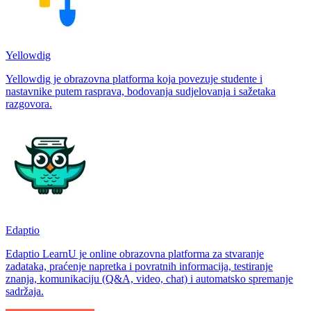
Yellowdig
Yellowdig je obrazovna platforma koja povezuje studente i
nastavnike putem rasprava, bodovanja sudjelovanja i sažetaka
razgovora.
Edaptio
Edaptio LearnU je online obrazovna platforma za stvaranje
zadataka, praćenje napretka i povratnih informacija, testiranje
znanja, komunikaciju (Q&A, video, chat) i automatsko spremanje
sadržaja.