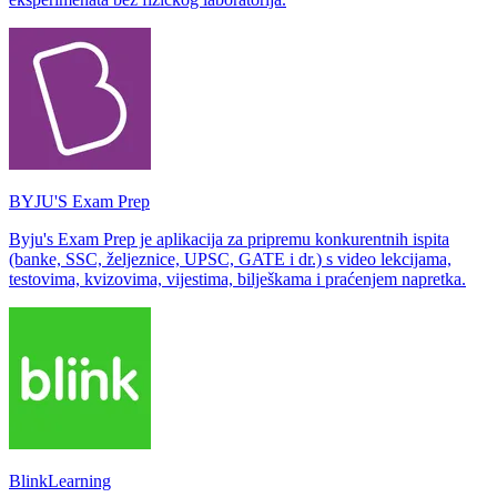
BYJU'S Exam Prep
Byju's Exam Prep je aplikacija za pripremu konkurentnih ispita
(banke, SSC, željeznice, UPSC, GATE i dr.) s video lekcijama,
testovima, kvizovima, vijestima, bilješkama i praćenjem napretka.
BlinkLearning