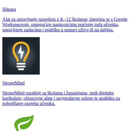
Hāpara
Alat za upravljanje razredom u K–12 školama; integrira se s Google
Workspaceom, omogućuje nastavnicima praćenje rada učenika,
upravljanje zadacima i podršku u nastavi uživo ili na daljinu.
StrongMind
StrongMind surađuje sa školama i županijama, nudi digitalni
kurikulum, obrazovne alate i savjetodavne usluge te analitiku za
poboljšanje uspjeha učenika.