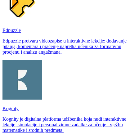
Edpuzzle
Edpuzzle pretvara videozapise u interaktivne lekcije: dodavanje
pitanja, komentara i praćenje napretka učenika za formativnu
procjenu i analizu angažmana.
Kognity
Kognity je digitalna platforma udžbenika koja nudi interaktivne
lekcije, simulacije i personalizirane zadatke za učenje i vježbu
matematike i srodnih predmeta.