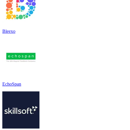
Bleexo
EchoSpan