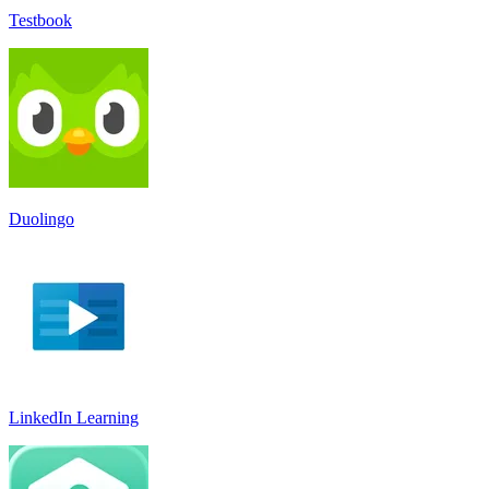
Testbook
Duolingo
LinkedIn Learnin‪g