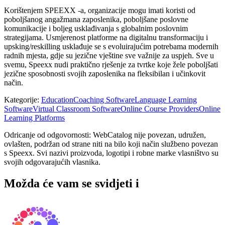
Korištenjem SPEEXX -a, organizacije mogu imati koristi od
poboljšanog angažmana zaposlenika, poboljšane poslovne
komunikacije i boljeg usklađivanja s globalnim poslovnim
strategijama. Usmjerenost platforme na digitalnu transformaciju i
upsking/reskilling usklađuje se s evoluirajućim potrebama modernih
radnih mjesta, gdje su jezične vještine sve važnije za uspjeh. Sve u
svemu, Speexx nudi praktično rješenje za tvrtke koje žele poboljšati
jezične sposobnosti svojih zaposlenika na fleksibilan i učinkovit
način.
Kategorije
:
Education
Coaching Software
Language Learning
Software
Virtual Classroom Software
Online Course Providers
Online
Learning Platforms
Odricanje od odgovornosti: WebCatalog nije povezan, udružen,
ovlašten, podržan od strane niti na bilo koji način službeno povezan
s Speexx. Svi nazivi proizvoda, logotipi i robne marke vlasništvo su
svojih odgovarajućih vlasnika.
Možda će vam se svidjeti i