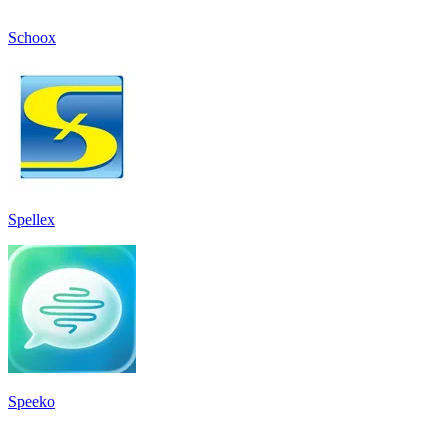
Schoox
Spellex
Speeko