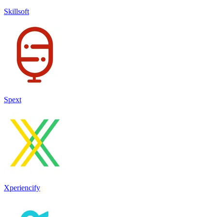
Skillsoft
Spext
Xperiencify