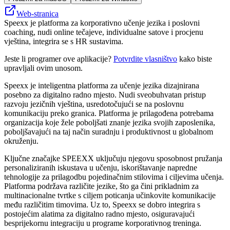
Web-stranica
Speexx je platforma za korporativno učenje jezika i poslovni
coaching, nudi online tečajeve, individualne satove i procjenu
vještina, integrira se s HR sustavima.
Jeste li programer ove aplikacije?
Potvrdite vlasništvo
kako biste
upravljali ovim unosom.
Speexx je inteligentna platforma za učenje jezika dizajnirana
posebno za digitalno radno mjesto. Nudi sveobuhvatan pristup
razvoju jezičnih vještina, usredotočujući se na poslovnu
komunikaciju preko granica. Platforma je prilagođena potrebama
organizacija koje žele poboljšati znanje jezika svojih zaposlenika,
poboljšavajući na taj način suradnju i produktivnost u globalnom
okruženju.
Ključne značajke SPEEXX uključuju njegovu sposobnost pružanja
personaliziranih iskustava u učenju, iskorištavanje napredne
tehnologije za prilagodbu pojedinačnim stilovima i ciljevima učenja.
Platforma podržava različite jezike, što ga čini prikladnim za
multinacionalne tvrtke s ciljem poticanja učinkovite komunikacije
među različitim timovima. Uz to, Speexx se dobro integrira s
postojećim alatima za digitalno radno mjesto, osiguravajući
besprijekornu integraciju u programe korporativnog treninga.