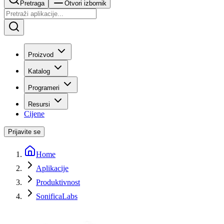
Pretraga
Otvori izbornik
Proizvod
Katalog
Programeri
Resursi
Cijene
Prijavite se
Home
Aplikacije
Produktivnost
SonificaLabs