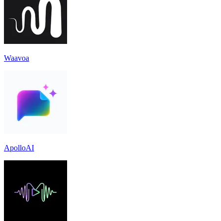
Waavoa
ApolloAI