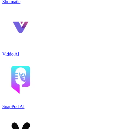
Shotmatic
Viddo AI
SnapPod AI