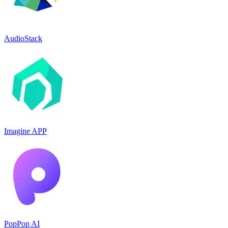
AudioStack
Imagine APP
PopPop AI