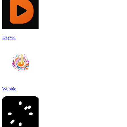
Dayvid
Wubble