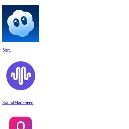
Sora
SoundMadeSeen