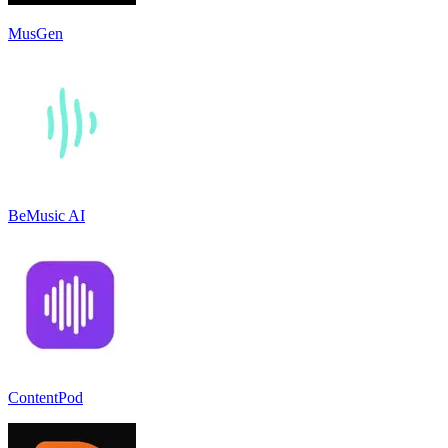
MusGen
BeMusic AI
ContentPod