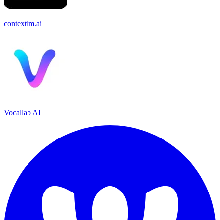
contextlm.ai
Vocallab AI