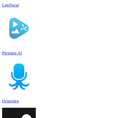
LetsVocal
Plexigen AI
Octavoice