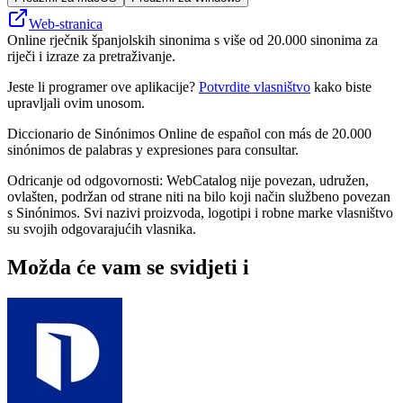
Web-stranica
Online rječnik španjolskih sinonima s više od 20.000 sinonima za
riječi i izraze za pretraživanje.
Jeste li programer ove aplikacije?
Potvrdite vlasništvo
kako biste
upravljali ovim unosom.
Diccionario de Sinónimos Online de español con más de 20.000
sinónimos de palabras y expresiones para consultar.
Odricanje od odgovornosti: WebCatalog nije povezan, udružen,
ovlašten, podržan od strane niti na bilo koji način službeno povezan
s Sinónimos. Svi nazivi proizvoda, logotipi i robne marke vlasništvo
su svojih odgovarajućih vlasnika.
Možda će vam se svidjeti i