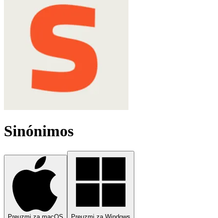
Sinónimos
Preuzmi za macOS
Preuzmi za Windows