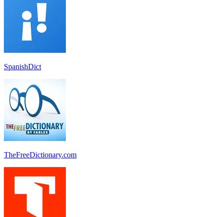
SpanishDict
TheFreeDictionary.com