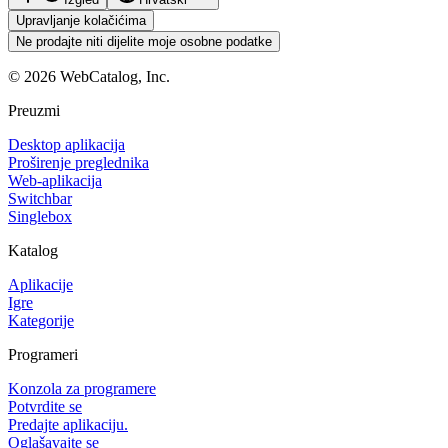
Upravljanje kolačićima
Ne prodajte niti dijelite moje osobne podatke
©
2026
WebCatalog, Inc.
Preuzmi
Desktop aplikacija
Proširenje preglednika
Web-aplikacija
Switchbar
Singlebox
Katalog
Aplikacije
Igre
Kategorije
Programeri
Konzola za programere
Potvrdite se
Predajte aplikaciju.
Oglašavajte se