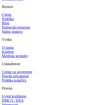
Resursi
Cijene
Podrška
Blog
Partnerski program
Status sustava
Tvrtka
O nama
Karijere
Medijski komplet
Usklađenost
Centar za povjerenje
Pravila privatnosti
Politika kolačića
Pravno
Uvjeti korištenja
DMCA / DSA
Impressum