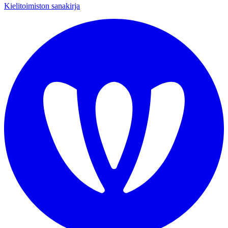
Kielitoimiston sanakirja