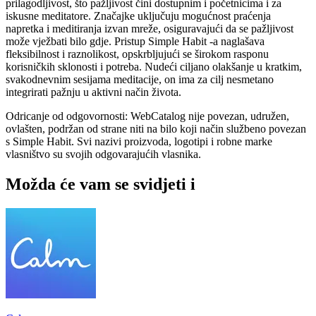
prilagodljivost, što pažljivost čini dostupnim i početnicima i za
iskusne meditatore. Značajke uključuju mogućnost praćenja
napretka i meditiranja izvan mreže, osiguravajući da se pažljivost
može vježbati bilo gdje. Pristup Simple Habit -a naglašava
fleksibilnost i raznolikost, opskrbljujući se širokom rasponu
korisničkih sklonosti i potreba. Nudeći ciljano olakšanje u kratkim,
svakodnevnim sesijama meditacije, on ima za cilj nesmetano
integrirati pažnju u aktivni način života.
Odricanje od odgovornosti: WebCatalog nije povezan, udružen,
ovlašten, podržan od strane niti na bilo koji način službeno povezan
s Simple Habit. Svi nazivi proizvoda, logotipi i robne marke
vlasništvo su svojih odgovarajućih vlasnika.
Možda će vam se svidjeti i