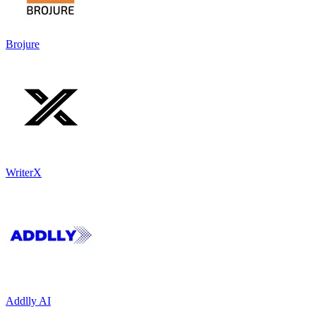
Brojure
WriterX
Addlly AI