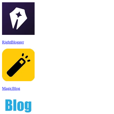
RightBlogger
MagicBlog