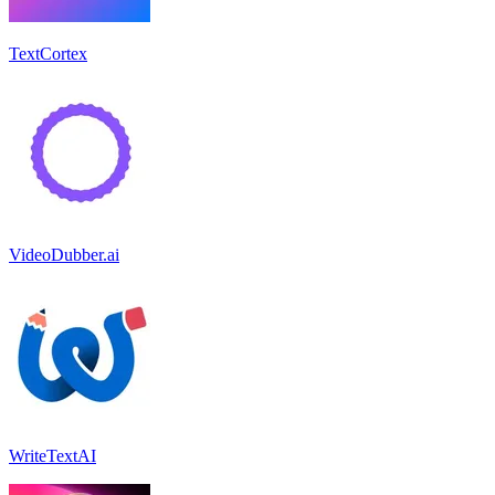
TextCortex
VideoDubber.ai
WriteTextAI