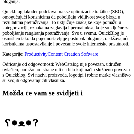
bloganja.
Quickblog također podržava prakse optimizacije tražilice (SEO),
omogućujući korisnicima da poboljšaju vidljivost svog bloga u
rezultatima pretraživanja. To uključuje značajke koje pomažu u
kategorizaciji, oznakama zaglavlja i permalinksa, koje su ključne za
poboljšanje rangiranja pretraživanja. Sve u svemu, QuickBlog je
osmišljen tako da pojednostavljuje postupak bloganja, olakšavajući
korisnicima uspostavljanje i povećanje svoje internetske prisutnosti.
Kategorije
:
Productivity
Content Creation Software
Odricanje od odgovornosti: WebCatalog nije povezan, udružen,
ovlašten, podržan od strane niti na bilo koji način službeno povezan
s Quickblog. Svi nazivi proizvoda, logotipi i robne marke vlasništvo
su svojih odgovarajućih vlasnika.
Možda će vam se svidjeti i