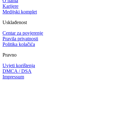
O nama
Karijere
Medijski komplet
Usklađenost
Centar za povjerenje
Pravila privatnosti
Politika kolačića
Pravno
Uvjeti korištenja
DMCA / DSA
Impressum