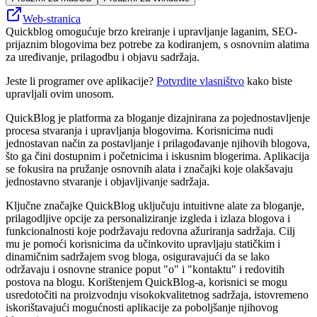
Web-stranica
Quickblog omogućuje brzo kreiranje i upravljanje laganim, SEO-
prijaznim blogovima bez potrebe za kodiranjem, s osnovnim alatima
za uređivanje, prilagodbu i objavu sadržaja.
Jeste li programer ove aplikacije?
Potvrdite vlasništvo
kako biste
upravljali ovim unosom.
QuickBlog je platforma za bloganje dizajnirana za pojednostavljenje
procesa stvaranja i upravljanja blogovima. Korisnicima nudi
jednostavan način za postavljanje i prilagođavanje njihovih blogova,
što ga čini dostupnim i početnicima i iskusnim blogerima. Aplikacija
se fokusira na pružanje osnovnih alata i značajki koje olakšavaju
jednostavno stvaranje i objavljivanje sadržaja.
Ključne značajke QuickBlog uključuju intuitivne alate za bloganje,
prilagodljive opcije za personaliziranje izgleda i izlaza blogova i
funkcionalnosti koje podržavaju redovna ažuriranja sadržaja. Cilj
mu je pomoći korisnicima da učinkovito upravljaju statičkim i
dinamičnim sadržajem svog bloga, osiguravajući da se lako
održavaju i osnovne stranice poput "o" i "kontaktu" i redovitih
postova na blogu. Korištenjem QuickBlog-a, korisnici se mogu
usredotočiti na proizvodnju visokokvalitetnog sadržaja, istovremeno
iskorištavajući mogućnosti aplikacije za poboljšanje njihovog