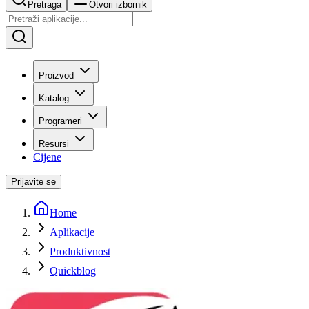
Pretraga
Otvori izbornik
Proizvod
Katalog
Programeri
Resursi
Cijene
Prijavite se
Home
Aplikacije
Produktivnost
Quickblog