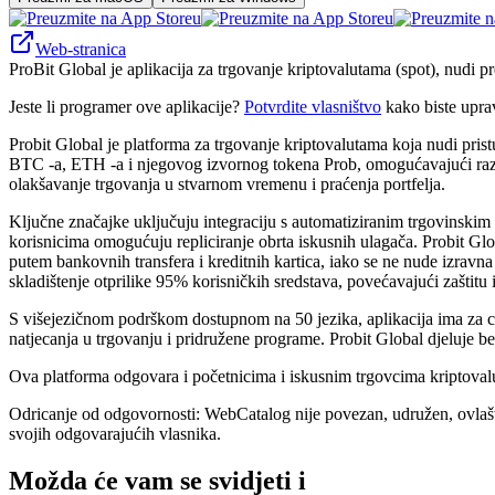
Web-stranica
ProBit Global je aplikacija za trgovanje kriptovalutama (spot), nudi p
Jeste li programer ove aplikacije?
Potvrdite vlasništvo
kako biste upra
Probit Global je platforma za trgovanje kriptovalutama koja nudi prist
BTC -a, ETH -a i njegovog izvornog tokena Prob, omogućavajući razno
olakšavanje trgovanja u stvarnom vremenu i praćenja portfelja.
Ključne značajke uključuju integraciju s automatiziranim trgovinskim
korisnicima omogućuju repliciranje obrta iskusnih ulagača. Probit Gl
putem bankovnih transfera i kreditnih kartica, iako se ne nude izravna
skladištenje otprilike 95% korisničkih sredstava, povećavajući zaštitu
S višejezičnom podrškom dostupnom na 50 jezika, aplikacija ima za ci
natjecanja u trgovanju i pridružene programe. Probit Global djeluje b
Ova platforma odgovara i početnicima i iskusnim trgovcima kriptovalut
Odricanje od odgovornosti: WebCatalog nije povezan, udružen, ovlašten
svojih odgovarajućih vlasnika.
Možda će vam se svidjeti i