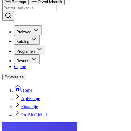
Pretraga
Otvori izbornik
Proizvod
Katalog
Programeri
Resursi
Cijene
Prijavite se
Home
Aplikacije
Financije
ProBit Global