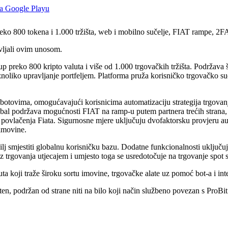
reko 800 tokena i 1.000 tržišta, web i mobilno sučelje, FIAT rampe, 2FA
vljali ovim unosom.
up preko 800 kripto valuta i više od 1.000 trgovačkih tržišta. Podržava 
liko upravljanje portfeljem. Platforma pruža korisničko trgovačko suč
 botovima, omogućavajući korisnicima automatizaciju strategija trgovan
obal podržava mogućnosti FIAT na ramp-u putem partnera trećih strana, 
 povlačenja Fiata. Sigurnosne mjere uključuju dvofaktorsku provjeru aute
 imovine.
lj smjestiti globalnu korisničku bazu. Dodatne funkcionalnosti uključu
ez trgovanja utjecajem i umjesto toga se usredotočuje na trgovanje spot
a koji traže široku sortu imovine, trgovačke alate uz pomoć bot-a i in
, podržan od strane niti na bilo koji način službeno povezan s ProBit 