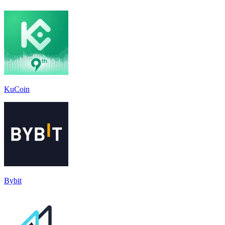
KuCoin
Bybit