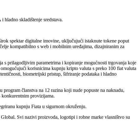
 i hladno skladištenje sredstava.
širok spektar digitalne imovine, uključujući istaknute tokene poput
elje kompatibilno s web i mobilnim uređajima, dizajniranim za
ja s prilagodljivim parametrima i kopiranje mogućnosti trgovanja koje
omogućujući korisnicima kupnju kripto valuta s preko 100 fiat valuta
ntičnosti, biometrijski pristup, šifriranje podataka i hladno
ju program članstva na 12 razina koji nude popuste na naknadu,
 s konkurentnim provizijama.
tegriranu kupnju Fiata u sigurnom okruženju.
Global. Svi nazivi proizvoda, logotipi i robne marke vlasništvo su