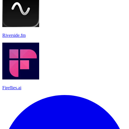
Riverside.fm
Fireflies.ai