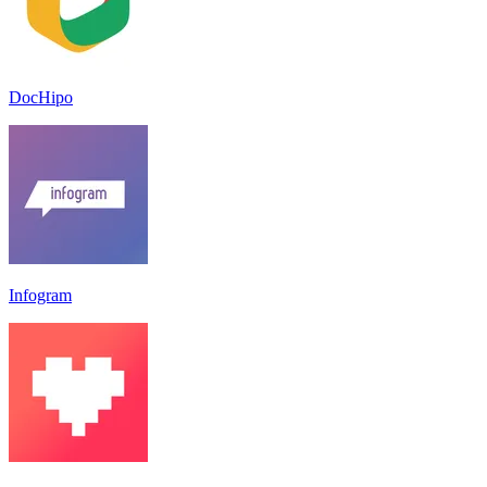
DocHipo
Infogram