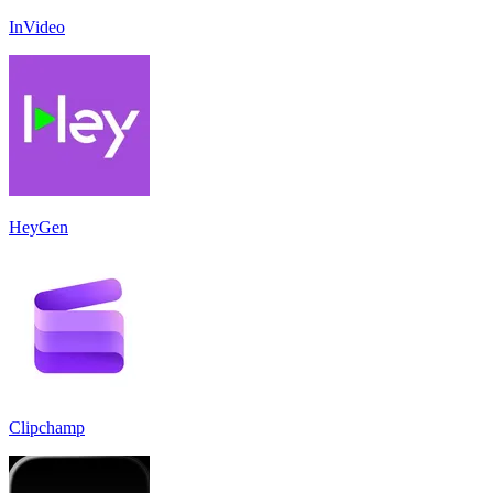
InVideo
HeyGen
Clipchamp