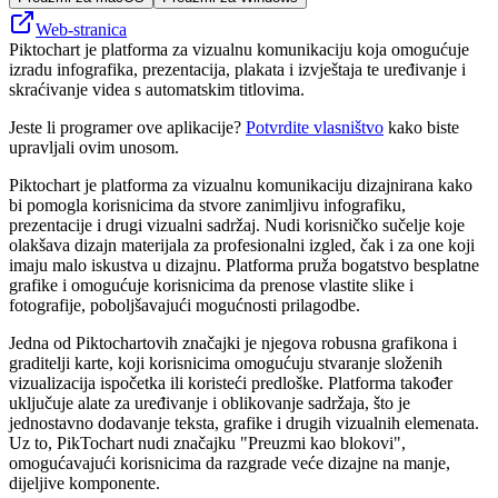
Web-stranica
Piktochart je platforma za vizualnu komunikaciju koja omogućuje
izradu infografika, prezentacija, plakata i izvještaja te uređivanje i
skraćivanje videa s automatskim titlovima.
Jeste li programer ove aplikacije?
Potvrdite vlasništvo
kako biste
upravljali ovim unosom.
Piktochart je platforma za vizualnu komunikaciju dizajnirana kako
bi pomogla korisnicima da stvore zanimljivu infografiku,
prezentacije i drugi vizualni sadržaj. Nudi korisničko sučelje koje
olakšava dizajn materijala za profesionalni izgled, čak i za one koji
imaju malo iskustva u dizajnu. Platforma pruža bogatstvo besplatne
grafike i omogućuje korisnicima da prenose vlastite slike i
fotografije, poboljšavajući mogućnosti prilagodbe.
Jedna od Piktochartovih značajki je njegova robusna grafikona i
graditelji karte, koji korisnicima omogućuju stvaranje složenih
vizualizacija ispočetka ili koristeći predloške. Platforma također
uključuje alate za uređivanje i oblikovanje sadržaja, što je
jednostavno dodavanje teksta, grafike i drugih vizualnih elemenata.
Uz to, PikTochart nudi značajku "Preuzmi kao blokovi",
omogućavajući korisnicima da razgrade veće dizajne na manje,
dijeljive komponente.