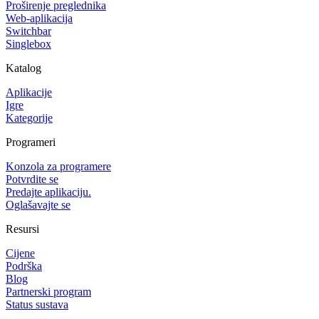
Proširenje preglednika
Web-aplikacija
Switchbar
Singlebox
Katalog
Aplikacije
Igre
Kategorije
Programeri
Konzola za programere
Potvrdite se
Predajte aplikaciju.
Oglašavajte se
Resursi
Cijene
Podrška
Blog
Partnerski program
Status sustava