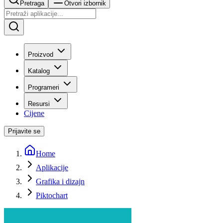
Pretraga
Otvori izbornik
Proizvod
Katalog
Programeri
Resursi
Cijene
Prijavite se
Home
Aplikacije
Grafika i dizajn
Piktochart