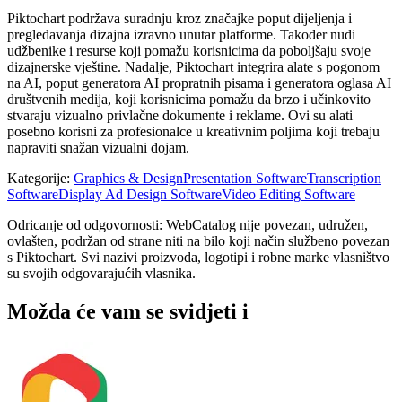
Piktochart podržava suradnju kroz značajke poput dijeljenja i
pregledavanja dizajna izravno unutar platforme. Također nudi
udžbenike i resurse koji pomažu korisnicima da poboljšaju svoje
dizajnerske vještine. Nadalje, Piktochart integrira alate s pogonom
na AI, poput generatora AI propratnih pisama i generatora oglasa AI
društvenih medija, koji korisnicima pomažu da brzo i učinkovito
stvaraju vizualno privlačne dokumente i reklame. Ovi su alati
posebno korisni za profesionalce u kreativnim poljima koji trebaju
napraviti snažan vizualni dojam.
Kategorije
:
Graphics & Design
Presentation Software
Transcription
Software
Display Ad Design Software
Video Editing Software
Odricanje od odgovornosti: WebCatalog nije povezan, udružen,
ovlašten, podržan od strane niti na bilo koji način službeno povezan
s Piktochart. Svi nazivi proizvoda, logotipi i robne marke vlasništvo
su svojih odgovarajućih vlasnika.
Možda će vam se svidjeti i