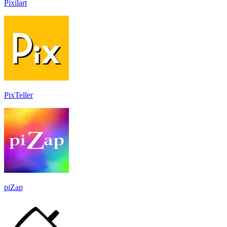
Pixilart
PixTeller
piZap