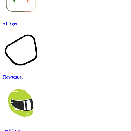
AI Agent
Flowtest.ai
TestDriver