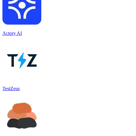
Actory AI
TestZeus