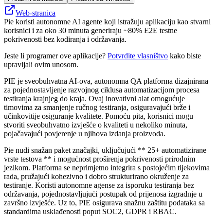
Web-stranica
Pie koristi autonomne AI agente koji istražuju aplikaciju kao stvarni
korisnici i za oko 30 minuta generiraju ~80% E2E testne
pokrivenosti bez kodiranja i održavanja.
Jeste li programer ove aplikacije?
Potvrdite vlasništvo
kako biste
upravljali ovim unosom.
PIE je sveobuhvatna AI-ova, autonomna QA platforma dizajnirana
za pojednostavljenje razvojnog ciklusa automatizacijom procesa
testiranja krajnjeg do kraja. Ovaj inovativni alat omogućuje
timovima za smanjenje ručnog testiranja, osiguravajući brže i
učinkovitije osiguranje kvalitete. Pomoću pita, korisnici mogu
stvoriti sveobuhvatno izvješće o kvaliteti u nekoliko minuta,
pojačavajući povjerenje u njihova izdanja proizvoda.
Pie nudi snažan paket značajki, uključujući ** 25+ automatizirane
vrste testova ** i mogućnost proširenja pokrivenosti prirodnim
jezikom. Platforma se neprimjetno integrira s postojećim tijekovima
rada, pružajući kohezivno i dobro strukturirano okruženje za
testiranje. Koristi autonomne agense za isporuku testiranja bez
održavanja, pojednostavljujući postupak od prijenosa izgradnje u
završno izvješće. Uz to, PIE osigurava snažnu zaštitu podataka sa
standardima usklađenosti poput SOC2, GDPR i RBAC.