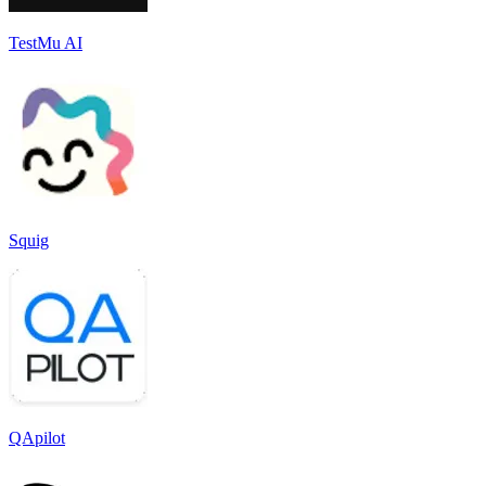
TestMu AI
Squig
QApilot