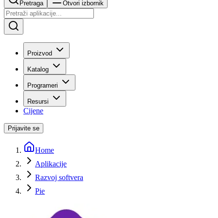
Pretraga
Otvori izbornik
Proizvod
Katalog
Programeri
Resursi
Cijene
Prijavite se
Home
Aplikacije
Razvoj softvera
Pie