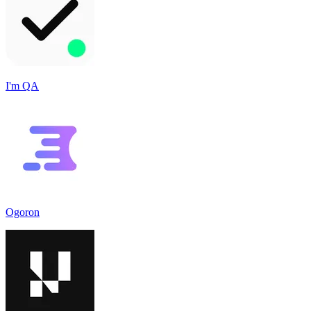
I'm QA
Ogoron