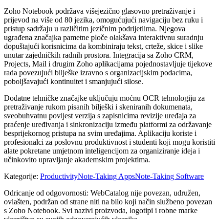
Zoho Notebook podržava višejezično glasovno pretraživanje i
prijevod na više od 80 jezika, omogućujući navigaciju bez ruku i
pristup sadržaju u različitim jezičnim podrijetlima. Njegova
ugrađena značajka pametne ploče olakšava interaktivnu suradnju
dopuštajući korisnicima da kombiniraju tekst, crteže, skice i slike
unutar zajedničkih radnih prostora. Integracija sa Zoho CRM,
Projects, Mail i drugim Zoho aplikacijama pojednostavljuje tijekove
rada povezujući bilješke izravno s organizacijskim podacima,
poboljšavajući kontinuitet i smanjujući silose.
Dodatne tehničke značajke uključuju moćnu OCR tehnologiju za
pretraživanje rukom pisanih bilješki i skeniranih dokumenata,
sveobuhvatnu povijest verzija s zapisnicima revizije uređaja za
praćenje uređivanja i sinkronizaciju između platformi za održavanje
besprijekornog pristupa na svim uređajima. Aplikaciju koriste i
profesionalci za poslovnu produktivnost i studenti koji mogu koristiti
alate pokretane umjetnom inteligencijom za organiziranje ideja i
učinkovito upravljanje akademskim projektima.
Kategorije
:
Productivity
Note-Taking Apps
Note-Taking Software
Odricanje od odgovornosti: WebCatalog nije povezan, udružen,
ovlašten, podržan od strane niti na bilo koji način službeno povezan
s Zoho Notebook. Svi nazivi proizvoda, logotipi i robne marke