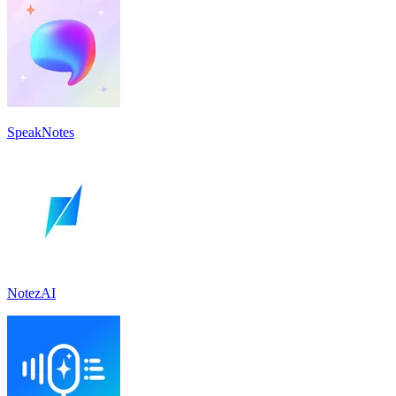
SpeakNotes
NotezAI