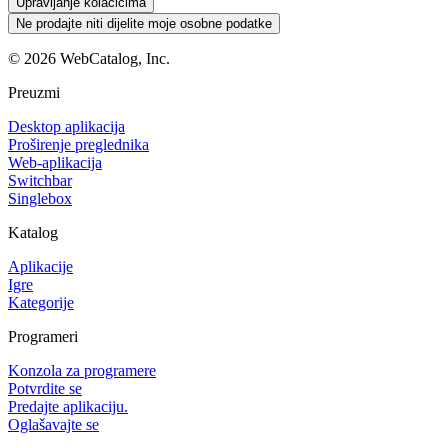
Upravljanje kolačićima
Ne prodajte niti dijelite moje osobne podatke
©
2026
WebCatalog, Inc.
Preuzmi
Desktop aplikacija
Proširenje preglednika
Web-aplikacija
Switchbar
Singlebox
Katalog
Aplikacije
Igre
Kategorije
Programeri
Konzola za programere
Potvrdite se
Predajte aplikaciju.
Oglašavajte se