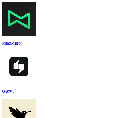
MindMirror
Get笔记