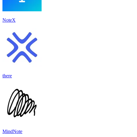
NoteX
there
MindNote