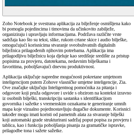
Zoho Notebook je svestrana aplikacija za bilježenje osmišljena kako
bi pomogla pojedincima i timovima da učinkovito zabilježe,
organiziraju i upravljaju informacijama. Podržava različite vrste
sadržaja kao što su tekst, slike, rukom crtane skice i audio bilješke,
omogućujući korisnicima stvaranje sveobuhvatnih digitalnih
bilježnica prilagođenih njihovim potrebama. Aplikacija ima
prilagodljivu bilježnicu koja djeluje kao središnje središte za pristup
popisima za provjeru, datotekama, nedavnim bilješkama i
favoritima, poboljšavajući dnevnu produktivnost.
Aplikacija uključuje napredne mogućnosti pokretane umjetnom
inteligencijom putem Zohove vlasničke umjetne inteligencije, Zia.
Ove značajke uključuju Inteligentnog pomoćnika za pitanja i
odgovore koji pruža odgovore i uvide s obzirom na kontekst izravno
iz osobnih bilješki, transkripciju sastanka s identifikacijom
govornika i sažetke s vremenskim oznakama te generiranje umnih
mapa koje vizualno pojednostavljuju dugačke dokumente. Korisnici
također mogu imati koristi od pametnih alata za stvaranje bilješki
koji automatski grade strukturirani sadržaj poput popisa za provjeru i
tablica, kao i funkcija poboljšanja pisanja za gramatičke ispravke,
prilagodbe tona i sažete sažetke.