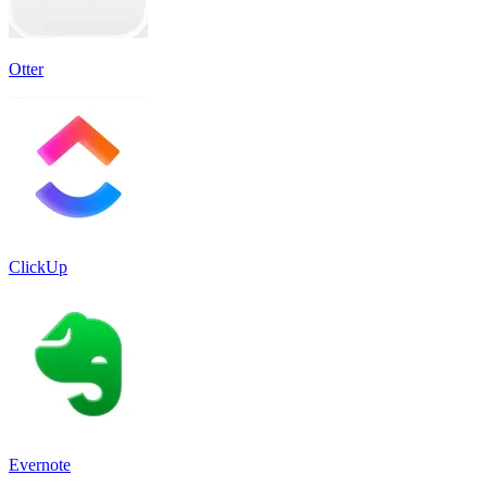
Otter
ClickUp
Evernote