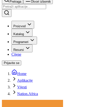
Pretraga
Otvori izbornik
Proizvod
Katalog
Programeri
Resursi
Cijene
Prijavite se
Home
Aplikacije
Vijesti
Nation.Africa