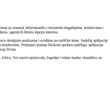
.
tforma za ostanak informiranih o trenutnim događajima, trendovima i
ness, ugostivši široku lepezu interesa.
ve detaljnim analizama i uvidima na različite teme. Sadržaj aplikacije
nim trendovima. Pružajući pristup širokom spektru sadržaja, aplikacija
čkog života.
Africa. Svi nazivi proizvoda, logotipi i robne marke vlasništvo su