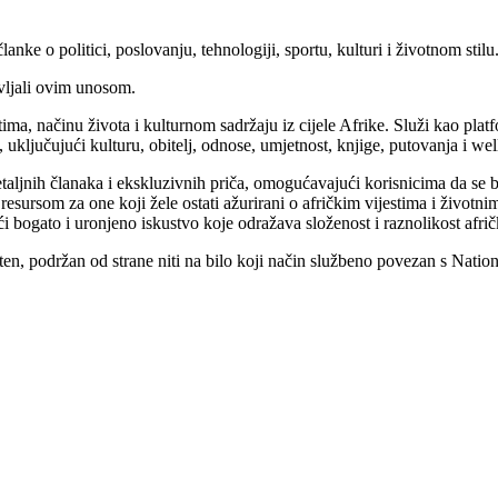
članke o politici, poslovanju, tehnologiji, sportu, kulturi i životnom stilu
vljali ovim unosom.
tima, načinu života i kulturnom sadržaju iz cijele Afrike. Služi kao pla
uključujući kulturu, obitelj, odnose, umjetnost, knjige, putovanja i well
aljnih članaka i ekskluzivnih priča, omogućavajući korisnicima da se ba
m resursom za one koji žele ostati ažurirani o afričkim vijestima i život
ći bogato i uronjeno iskustvo koje odražava složenost i raznolikost afri
, podržan od strane niti na bilo koji način službeno povezan s Nation.