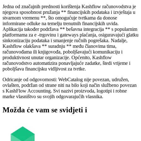
Jedna od značajnih prednosti korištenja Kashflow računovodstva je
njegova sposobnost pružanja ** financijskih podataka i izvještaja u
stvarnom vremenu **, što omogućuje tvrtkama da donose
informirane odluke na temelju trenutnih financijskih uvida.
Aplikacija također podržava ** bešavna integracija ** s popularnim
platformama za e -trgovinu i gateways plaćanja, osiguravajući glatku
sinkronizaciju podataka i smanjenje ručnih pogrešaka. Nadalje,
Kashflow olakšava ** suradnju ** među članovima tima,
računovođama ili knjigovođa, poboljšavajući komunikaciju i
produktivnost unutar organizacije. Općenito, Kashflow
računovodstvo automatizira ponavljajuće zadatke, štedi vrijeme i
poboljšava financijsku vidljivost za tvrtke.
Odricanje od odgovornosti: WebCatalog nije povezan, udružen,
ovlašten, podržan od strane niti na bilo koji način službeno povezan
s KashFlow Accounting. Svi nazivi proizvoda, logotipi i robne
marke vlasništvo su svojih odgovarajućih vlasnika.
Možda će vam se svidjeti i