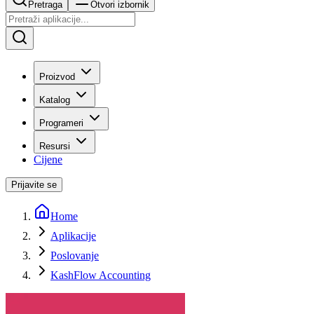
Pretraga
Otvori izbornik
Proizvod
Katalog
Programeri
Resursi
Cijene
Prijavite se
Home
Aplikacije
Poslovanje
KashFlow Accounting