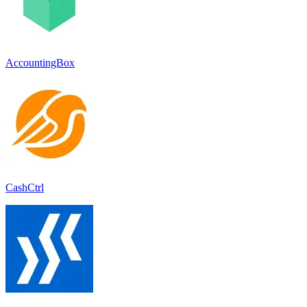
AccountingBox
CashCtrl