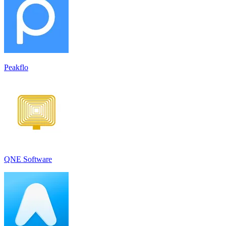
Peakflo
QNE Software