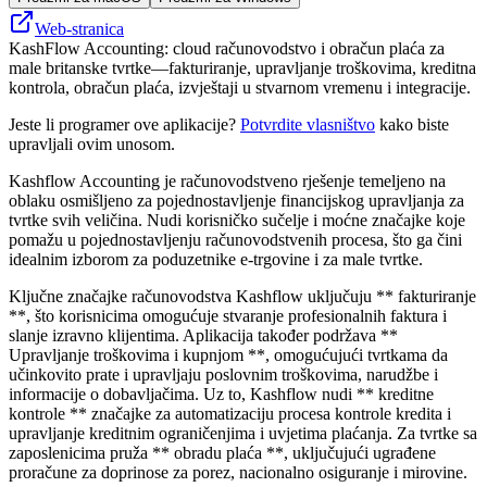
Web-stranica
KashFlow Accounting: cloud računovodstvo i obračun plaća za
male britanske tvrtke—fakturiranje, upravljanje troškovima, kreditna
kontrola, obračun plaća, izvještaji u stvarnom vremenu i integracije.
Jeste li programer ove aplikacije?
Potvrdite vlasništvo
kako biste
upravljali ovim unosom.
Kashflow Accounting je računovodstveno rješenje temeljeno na
oblaku osmišljeno za pojednostavljenje financijskog upravljanja za
tvrtke svih veličina. Nudi korisničko sučelje i moćne značajke koje
pomažu u pojednostavljenju računovodstvenih procesa, što ga čini
idealnim izborom za poduzetnike e-trgovine i za male tvrtke.
Ključne značajke računovodstva Kashflow uključuju ** fakturiranje
**, što korisnicima omogućuje stvaranje profesionalnih faktura i
slanje izravno klijentima. Aplikacija također podržava **
Upravljanje troškovima i kupnjom **, omogućujući tvrtkama da
učinkovito prate i upravljaju poslovnim troškovima, narudžbe i
informacije o dobavljačima. Uz to, Kashflow nudi ** kreditne
kontrole ** značajke za automatizaciju procesa kontrole kredita i
upravljanje kreditnim ograničenjima i uvjetima plaćanja. Za tvrtke sa
zaposlenicima pruža ** obradu plaća **, uključujući ugrađene
proračune za doprinose za porez, nacionalno osiguranje i mirovine.