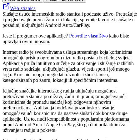
Web-stranica
Slušajte tisuće internetskih radio stanica i podcaste uživo. Pretražujte
i pregledavajte prema žanru ili lokaciji, spremite favorite i slušajte u
pozadini, uključujući Android Auto/CarPlay.
Jeste li programer ove aplikacije?
Potvrdite vlasništvo
kako biste
upravljali ovim unosom.
Internet radio je sveobuhvatna usluga streaminga koja korisnicima
omogućuje pristup ogromnom nizu radio postaja iz cijelog svijeta.
Aplikacija pruža intuitivno sučelje za otkrivanje i slušanje različitih
vrsta radio sadržaja, uključujući glazbu, vijesti, sport i još mnogo
toga. Korisnici mogu pregledati raznolik izbor stanica,
kategoriziranih po žanru, lokaciji ili specifičnim interesima.
Ključne značajke internetskog radija uključuju mogućnost
pretraživanja stanica po državi, žanru ili gradu, omogućavajući
korisnicima da pronađu sadržaj koji odgovara njihovim
preferencijama. Aplikacija podržava pozadinsko slušanje,
omogućavajući korisnicima da nastave slušati dok koriste druge
aplikacije. Uz to, nudi kompatibilnost s popularnim platformama
poput Android Auto i Apple CarPlay, što ga čini prikladnim za
uživanje u radiju u pokretu.