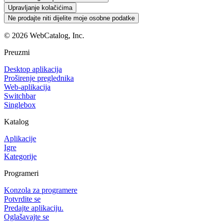
Upravljanje kolačićima
Ne prodajte niti dijelite moje osobne podatke
©
2026
WebCatalog, Inc.
Preuzmi
Desktop aplikacija
Proširenje preglednika
Web-aplikacija
Switchbar
Singlebox
Katalog
Aplikacije
Igre
Kategorije
Programeri
Konzola za programere
Potvrdite se
Predajte aplikaciju.
Oglašavajte se