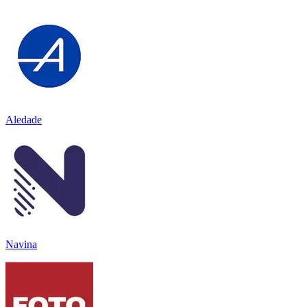
Aledade
Navina