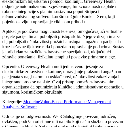
elektroničkim bilješkama i pomoći kodiranju. Greenway Health
uključuje automatizirano izvještavanje, funkcionalnosti naplate i
robusne integracije s platnim sustavima poput Stripea i
računovodstvenog softvera kao što su QuickBooks i Xero, koji
pojednostavljuju upravljanje ciklusom prihoda.
Aplikacija podržava mogućnosti telehesa, omogućavajući virtualne
posjete pacijentima i poboljšati pristup skrbi. Njegov dizajn ima za
cilj poboljšati učinkovitost pružatelja usluga i angažman pacijenata
kroz bešavne tijekove rada i pouzdano upravljanje podacima. Sustav
je prikladan za različite zdravstvene specijalnosti, uključujući
zdravlje ponašanja, fizikalnu terapiju i postavke primarne njege.
Općenito, Greenway Health nudi jedinstveno rješenje za
elektroničke zdravstvene kartone, upravljanje praksom i angažman
pacijenata s naglaskom na usklađenost, učinkovitost zakazivanja i
integrirane procese naplate. Ovaj pristup pomaže zdravstvenim
organizacijama da optimiziraju kliničke i administrativne operacije u
sigurnom, korisničkom okruženju.
Kategorije
:
Medicine
Value-Based Performance Management
Analytics Software
Odricanje od odgovornosti: WebCatalog nije povezan, udružen,
ovlašten, podržan od strane niti na bilo koji način službeno povezan
s Greenway Health. Svi nazivi proizvoda, logotipi i robne marke