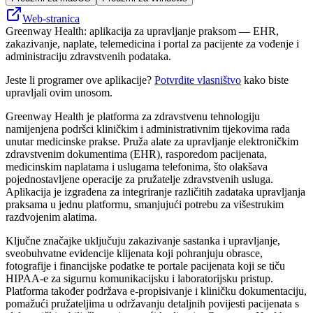
Web-stranica
Greenway Health: aplikacija za upravljanje praksom — EHR,
zakazivanje, naplate, telemedicina i portal za pacijente za vođenje i
administraciju zdravstvenih podataka.
Jeste li programer ove aplikacije?
Potvrdite vlasništvo
kako biste
upravljali ovim unosom.
Greenway Health je platforma za zdravstvenu tehnologiju
namijenjena podršci kliničkim i administrativnim tijekovima rada
unutar medicinske prakse. Pruža alate za upravljanje elektroničkim
zdravstvenim dokumentima (EHR), rasporedom pacijenata,
medicinskim naplatama i uslugama telefonima, što olakšava
pojednostavljene operacije za pružatelje zdravstvenih usluga.
Aplikacija je izgrađena za integriranje različitih zadataka upravljanja
praksama u jednu platformu, smanjujući potrebu za višestrukim
razdvojenim alatima.
Ključne značajke uključuju zakazivanje sastanka i upravljanje,
sveobuhvatne evidencije klijenata koji pohranjuju obrasce,
fotografije i financijske podatke te portale pacijenata koji se tiču ​​
HIPAA-e za sigurnu komunikacijsku i laboratorijsku pristup.
Platforma također podržava e-propisivanje i kliničku dokumentaciju,
pomažući pružateljima u održavanju detaljnih povijesti pacijenata s