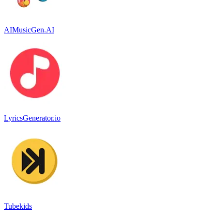
AIMusicGen.AI
LyricsGenerator.io
Tubekids