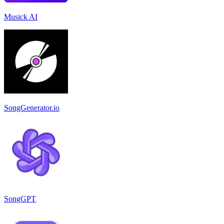
Musick AI
SongGenerator.io
SongGPT