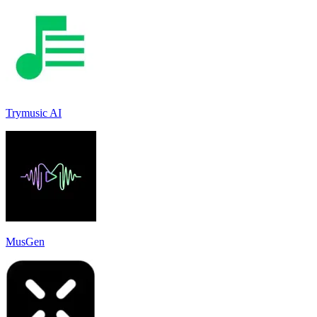
Trymusic AI
MusGen