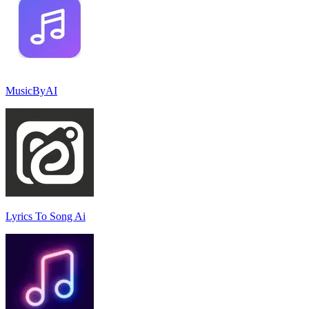
MusicByAI
Lyrics To Song Ai