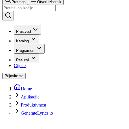
Pretraga
Otvori izbornik
Proizvod
Katalog
Programeri
Resursi
Cijene
Prijavite se
Home
Aplikacije
Produktivnost
GenerateLyrics.io