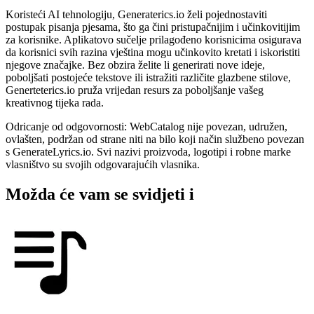
Koristeći AI tehnologiju, Generaterics.io želi pojednostaviti
postupak pisanja pjesama, što ga čini pristupačnijim i učinkovitijim
za korisnike. Aplikatovo sučelje prilagođeno korisnicima osigurava
da korisnici svih razina vještina mogu učinkovito kretati i iskoristiti
njegove značajke. Bez obzira želite li generirati nove ideje,
poboljšati postojeće tekstove ili istražiti različite glazbene stilove,
Generteterics.io pruža vrijedan resurs za poboljšanje vašeg
kreativnog tijeka rada.
Odricanje od odgovornosti: WebCatalog nije povezan, udružen,
ovlašten, podržan od strane niti na bilo koji način službeno povezan
s GenerateLyrics.io. Svi nazivi proizvoda, logotipi i robne marke
vlasništvo su svojih odgovarajućih vlasnika.
Možda će vam se svidjeti i