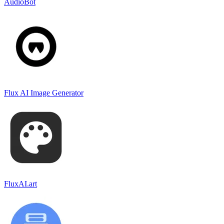
AudioBot
Flux AI Image Generator
FluxAI.art