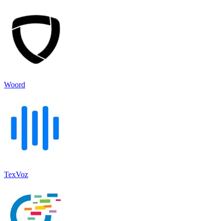
Woord
TexVoz