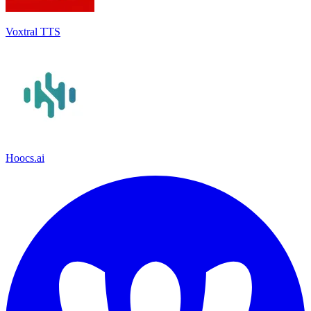
Voxtral TTS
Hoocs.ai