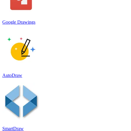
Google Drawings
AutoDraw
SmartDraw