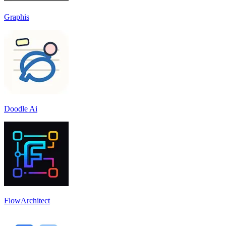
Graphis
Doodle Ai
FlowArchitect