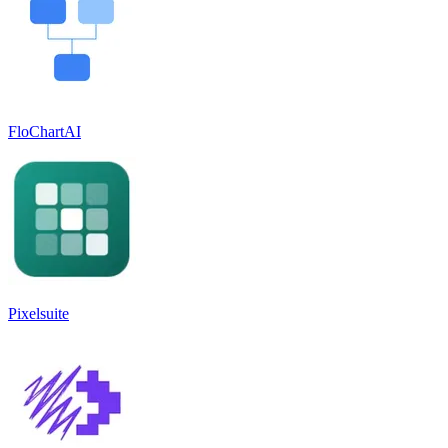
FloChartAI
Pixelsuite