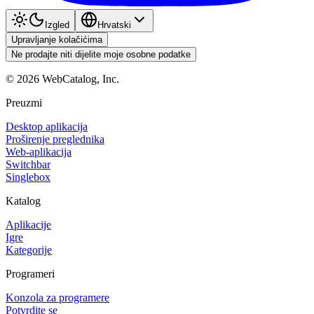
Izgled
Hrvatski
Upravljanje kolačićima
Ne prodajte niti dijelite moje osobne podatke
©
2026
WebCatalog, Inc.
Preuzmi
Desktop aplikacija
Proširenje preglednika
Web-aplikacija
Switchbar
Singlebox
Katalog
Aplikacije
Igre
Kategorije
Programeri
Konzola za programere
Potvrdite se