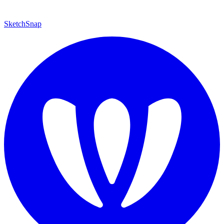
SketchSnap