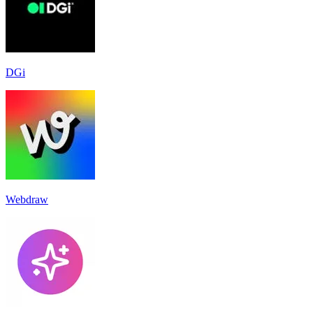
DGi
Webdraw