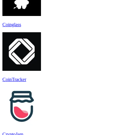
Coinglass
CoinTracker
CryptoJam