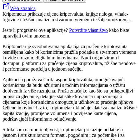
Web-stranica
Kriptometar prikazuje cijene kriptovaluta, knjige naloga, whale-
trgovine i tržišne analize u stvarnom vremenu te šalje upozorenja.
Jeste li programer ove aplikacije?
Potvrdite vlasništvo
kako biste
upravljali ovim unosom.
Kriptometar je sveobuhvatna aplikacija za praćenje kriptovaluta
osmišljena kako bi korisnicima pružila podatke u stvarnom vremenu
i uvide u raznim digitalnim imovinama. Nudi organiziranu i
dostupnu platformu za praćenje cijena kriptovaluta, tržišne trendove
i performanse portfelja u jednom sučelju.
Aplikacija podržava širok raspon kriptovaluta, omogućavajući
korisnicima da budu ažurirani s točnim informacijama o tržištu
dobivenih iz više razmjena. Pruža značajke kao što su prilagodljivi
popisi za gledanje, detaljne statistike kovanica i upozorenja o
cijenama koje korisnicima omogućuju učinkovito praćenje njihove
željene imovine. Uz to, kriptometar uključuje alate za analizu tržišne
kapitalizacije, promjene volumena i povijesne karte cijena,
podržavajući informirano odlučivanje.
S fokusom na upotrebljivost, kriptometar prikazuje podatke u
jasnom i strukturiranom formatu, pogodnim i za početnike i za