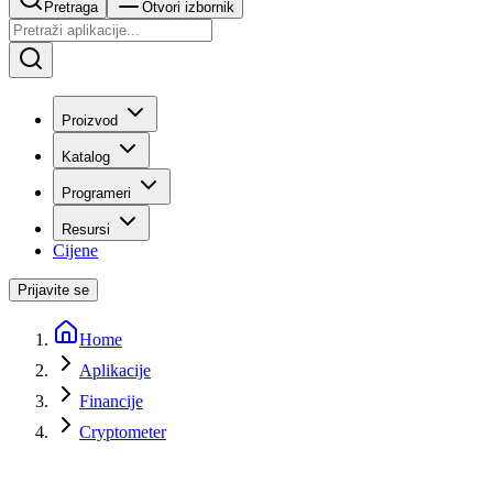
Pretraga
Otvori izbornik
Proizvod
Katalog
Programeri
Resursi
Cijene
Prijavite se
Home
Aplikacije
Financije
Cryptometer