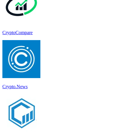
CryptoCompare
Crypto.News