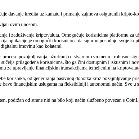
uje davanje kredita uz kamatu i primanje zajmova osiguranih kripto-ko
vljali ovim unosom.
vanja i zaduživanja kriptovaluta. Omogućuje korisnicima platformu za u
ja aplikacije je omogućiti korisnicima da sigurno posuđuju svoje kript
igitalnu imovinu kao kolateral.
e procese pozajmljivanja, ažuriranja u stvarnom vremenu i robusne sigu
i sučelja prilagođena korisnicima, što ga čini dostupnim i iskusnim i no
ormu za upravljanje financijskim transakcijama temeljenim na kriptovalu
rebe korisnika, od generiranja pasivnog dohotka kroz pozajmljivanje pri
 bave financijskim uslugama na fleksibilniji i autonomni način. Sve u sv
n, podržan od strane niti na bilo koji način službeno povezan s CoinLoa