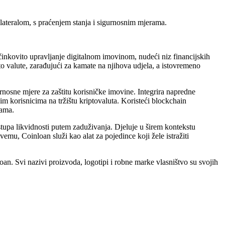
lateralom, s praćenjem stanja i sigurnosnim mjerama.
činkovito upravljanje digitalnom imovinom, nudeći niz financijskih
o valute, zarađujući za kamate na njihova udjela, a istovremeno
rnosne mjere za zaštitu korisničke imovine. Integrira napredne
vim korisnicima na tržištu kriptovaluta. Koristeći blockchain
tama.
stupa likvidnosti putem zaduživanja. Djeluje u širem kontekstu
emu, Coinloan služi kao alat za pojedince koji žele istražiti
n. Svi nazivi proizvoda, logotipi i robne marke vlasništvo su svojih