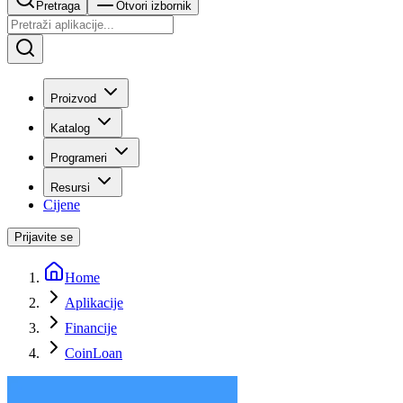
Pretraga
Otvori izbornik
Proizvod
Katalog
Programeri
Resursi
Cijene
Prijavite se
Home
Aplikacije
Financije
CoinLoan