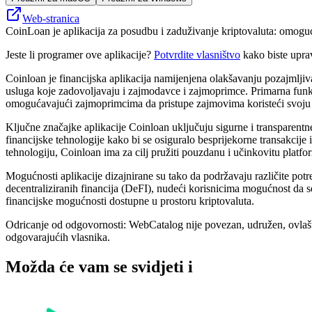
Web-stranica
CoinLoan je aplikacija za posudbu i zaduživanje kriptovaluta: omoguć
Jeste li programer ove aplikacije?
Potvrdite vlasništvo
kako biste upra
Coinloan je financijska aplikacija namijenjena olakšavanju pozajmlji
usluga koje zadovoljavaju i zajmodavce i zajmoprimce. Primarna funkci
omogućavajući zajmoprimcima da pristupe zajmovima koristeći svoju d
Ključne značajke aplikacije Coinloan uključuju sigurne i transparentn
financijske tehnologije kako bi se osiguralo besprijekorne transakcije 
tehnologiju, Coinloan ima za cilj pružiti pouzdanu i učinkovitu platf
Mogućnosti aplikacije dizajnirane su tako da podržavaju različite pot
decentraliziranih financija (DeFI), nudeći korisnicima mogućnost da se
financijske mogućnosti dostupne u prostoru kriptovaluta.
Odricanje od odgovornosti: WebCatalog nije povezan, udružen, ovlašte
odgovarajućih vlasnika.
Možda će vam se svidjeti i