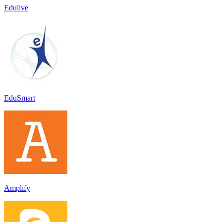
Edulive
EduSmart
Amplify