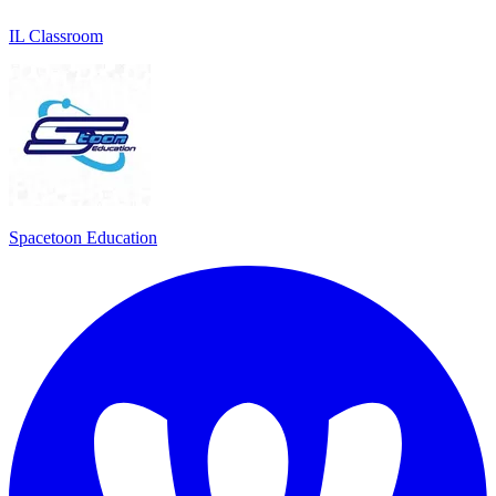
IL Classroom
Spacetoon Education