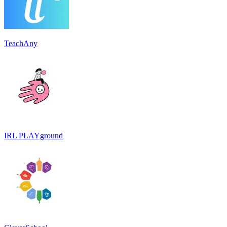
TeachAny
IRL PLAYground