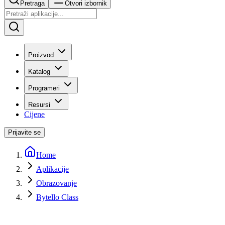
Pretraga
Otvori izbornik
Proizvod
Katalog
Programeri
Resursi
Cijene
Prijavite se
Home
Aplikacije
Obrazovanje
Bytello Class