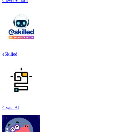
CleverSchool
eSkilled
Gyata AI