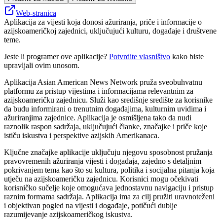
Web-stranica
Aplikacija za vijesti koja donosi ažuriranja, priče i informacije o
azijskoameričkoj zajednici, uključujući kulturu, događaje i društvene
teme.
Jeste li programer ove aplikacije?
Potvrdite vlasništvo
kako biste
upravljali ovim unosom.
Aplikacija Asian American News Network pruža sveobuhvatnu
platformu za pristup vijestima i informacijama relevantnim za
azijskoameričku zajednicu. Služi kao središnje središte za korisnike
da budu informirani o trenutnim događajima, kulturnim uvidima i
ažuriranjima zajednice. Aplikacija je osmišljena tako da nudi
raznolik raspon sadržaja, uključujući članke, značajke i priče koje
ističu iskustva i perspektive azijskih Amerikanaca.
Ključne značajke aplikacije uključuju njegovu sposobnost pružanja
pravovremenih ažuriranja vijesti i događaja, zajedno s detaljnim
pokrivanjem tema kao što su kultura, politika i socijalna pitanja koja
utječu na azijskoameričku zajednicu. Korisnici mogu očekivati ​​
korisničko sučelje koje omogućava jednostavnu navigaciju i pristup
raznim formama sadržaja. Aplikacija ima za cilj pružiti uravnoteženi
i objektivan pogled na vijesti i događaje, potičući dublje
razumijevanje azijskoameričkog iskustva.