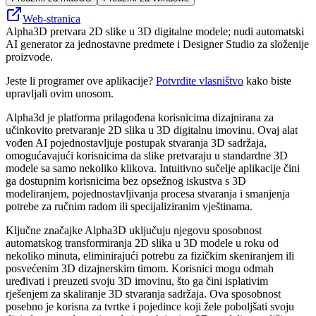
Web-stranica
Alpha3D pretvara 2D slike u 3D digitalne modele; nudi automatski
AI generator za jednostavne predmete i Designer Studio za složenije
proizvode.
Jeste li programer ove aplikacije?
Potvrdite vlasništvo
kako biste
upravljali ovim unosom.
Alpha3d je platforma prilagođena korisnicima dizajnirana za
učinkovito pretvaranje 2D slika u 3D digitalnu imovinu. Ovaj alat
vođen AI pojednostavljuje postupak stvaranja 3D sadržaja,
omogućavajući korisnicima da slike pretvaraju u standardne 3D
modele sa samo nekoliko klikova. Intuitivno sučelje aplikacije čini
ga dostupnim korisnicima bez opsežnog iskustva s 3D
modeliranjem, pojednostavljivanja procesa stvaranja i smanjenja
potrebe za ručnim radom ili specijaliziranim vještinama.
Ključne značajke Alpha3D uključuju njegovu sposobnost
automatskog transformiranja 2D slika u 3D modele u roku od
nekoliko minuta, eliminirajući potrebu za fizičkim skeniranjem ili
posvećenim 3D dizajnerskim timom. Korisnici mogu odmah
uređivati ​​i preuzeti svoju 3D imovinu, što ga čini isplativim
rješenjem za skaliranje 3D stvaranja sadržaja. Ova sposobnost
posebno je korisna za tvrtke i pojedince koji žele poboljšati svoju