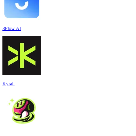
3Flow AI
Kyrall