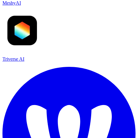
MeshyAI
Triverse AI