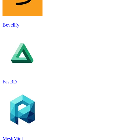
Bevelify
Fast3D
MeshMint