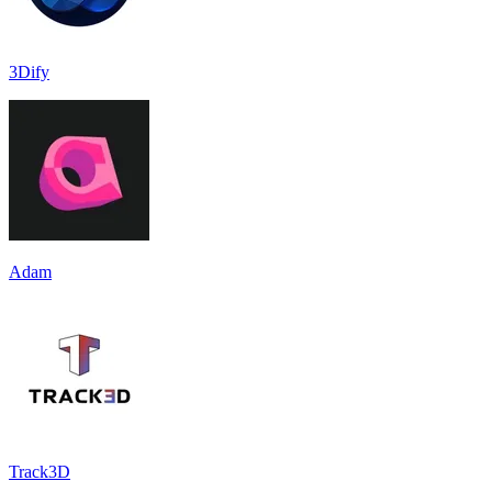
3Dify
Adam
Track3D