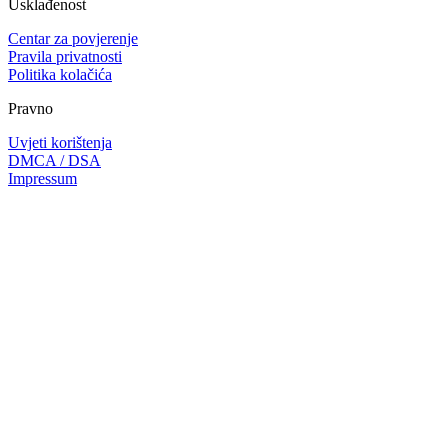
Usklađenost
Centar za povjerenje
Pravila privatnosti
Politika kolačića
Pravno
Uvjeti korištenja
DMCA / DSA
Impressum