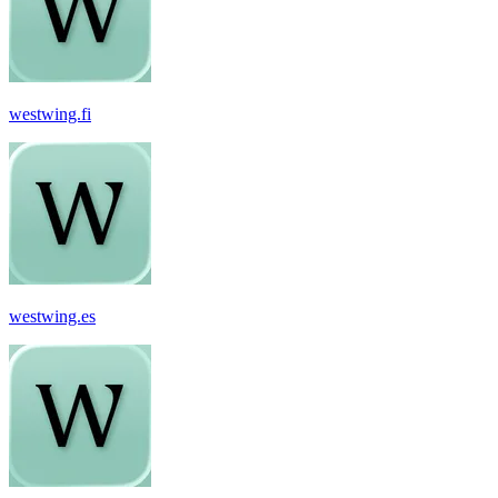
westwing.fi
westwing.es