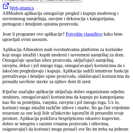
Web-stranica
AllModern aplikacija omogućuje pregled i kupnju modernog i
suvremenog namještaja, rasvjete i dekoracija s kategorijama,
pretragom i detaljnim opisima proizvoda.
Jeste li programer ove aplikacije?
Potvrdite vlasništvo
kako biste
upravljali ovim unosom.
Aplikacija Allmodern nudi sveobuhvatnu platformu za korisnike
koji mogu istražiti i kupiti moderni i suvremeni namještaj za dom.
Omogućuje opsežan izbor proizvoda, uključujući namještaj,
rasvjetu, dekor i još mnogo toga, omogućavajući korisnicima da s
lakoćom pregledavaju i kupuju. Aplikacija sadrži intuitivne funkcije
pretraživanja i detaljne opise proizvoda, olakšavajući korisnicima da
pronađu savršene stavke za njihov dom ili ured.
Ključne značajke aplikacije uključuju dobro organiziranu odjelnu
strukturu, omogućavajući korisnicima da kupuju po kategorijama
kao što su posteljina, vanjska, rasvjeta i još mnogo toga. Uz to,
korisnici mogu istražiti različite stilove i marke, što ga čini vrijednim
resursom za one koji žele učinkovito isporučiti ili preurediti svoje
prostore. Aplikacija podržava besprijekorno iskustvo kupovine,
dobro se integrira s raznim vrstama proizvoda i stilovima,
osiguravajući da korisnici mogu pronaći sve što im treba na jednom