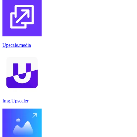
Upscale.media
Img.Upscaler