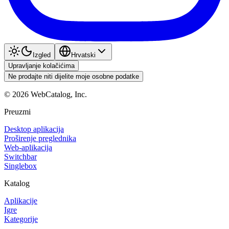
Izgled
Hrvatski
Upravljanje kolačićima
Ne prodajte niti dijelite moje osobne podatke
©
2026
WebCatalog, Inc.
Preuzmi
Desktop aplikacija
Proširenje preglednika
Web-aplikacija
Switchbar
Singlebox
Katalog
Aplikacije
Igre
Kategorije