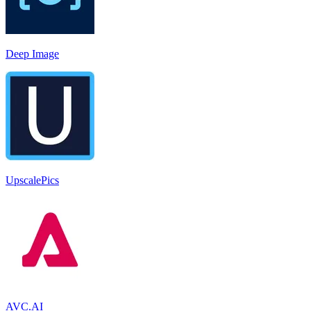
Deep Image
UpscalePics
AVC.AI