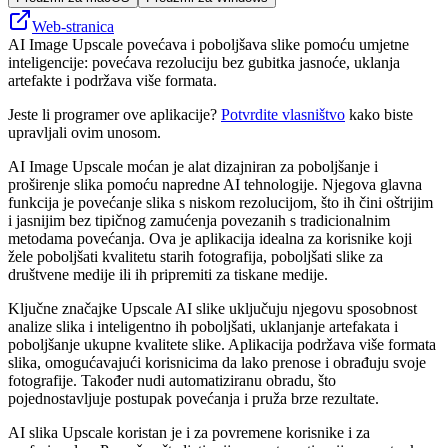
Web-stranica
AI Image Upscale povećava i poboljšava slike pomoću umjetne
inteligencije: povećava rezoluciju bez gubitka jasnoće, uklanja
artefakte i podržava više formata.
Jeste li programer ove aplikacije?
Potvrdite vlasništvo
kako biste
upravljali ovim unosom.
AI Image Upscale moćan je alat dizajniran za poboljšanje i
proširenje slika pomoću napredne AI tehnologije. Njegova glavna
funkcija je povećanje slika s niskom rezolucijom, što ih čini oštrijim
i jasnijim bez tipičnog zamućenja povezanih s tradicionalnim
metodama povećanja. Ova je aplikacija idealna za korisnike koji
žele poboljšati kvalitetu starih fotografija, poboljšati slike za
društvene medije ili ih pripremiti za tiskane medije.
Ključne značajke Upscale AI slike uključuju njegovu sposobnost
analize slika i inteligentno ih poboljšati, uklanjanje artefakata i
poboljšanje ukupne kvalitete slike. Aplikacija podržava više formata
slika, omogućavajući korisnicima da lako prenose i obrađuju svoje
fotografije. Također nudi automatiziranu obradu, što
pojednostavljuje postupak povećanja i pruža brze rezultate.
AI slika Upscale koristan je i za povremene korisnike i za