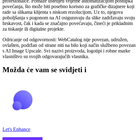
profesionalce. Pomaže uštedjeti vrijeme automatizacijom postupka
povećanja, što može biti posebno korisno za grafičke dizajnere koji
rade sa slikama klijenta s niskom rezolucijom. Uz to, njegova
poboljšanja s pogonom na AI osiguravaju da slike zadržavaju svoju
hrskavost, čak i kada se značajno povećavaju, čineći je prikladnim
za tiskanje ili digitalne projekte.
Odricanje od odgovornosti: WebCatalog nije povezan, udružen,
ovlašten, podržan od strane niti na bilo koji način službeno povezan
s AI Image Upscale. Svi nazivi proizvoda, logotipi i robne marke
vlasništvo su svojih odgovarajućih vlasnika.
Možda će vam se svidjeti i
Let's Enhance