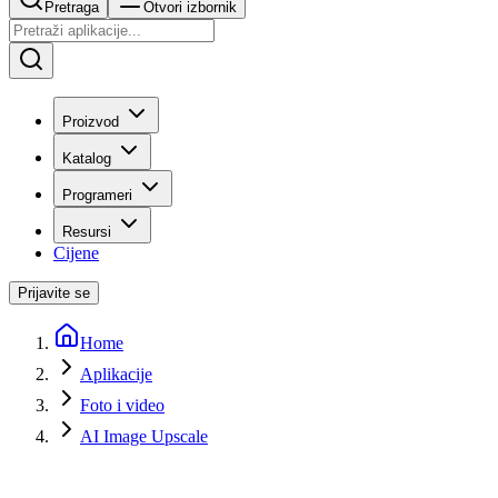
Pretraga
Otvori izbornik
Proizvod
Katalog
Programeri
Resursi
Cijene
Prijavite se
Home
Aplikacije
Foto i video
AI Image Upscale