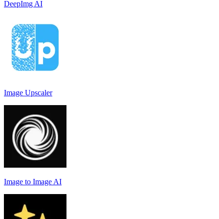
DeepImg AI
Image Upscaler
Image to Image AI