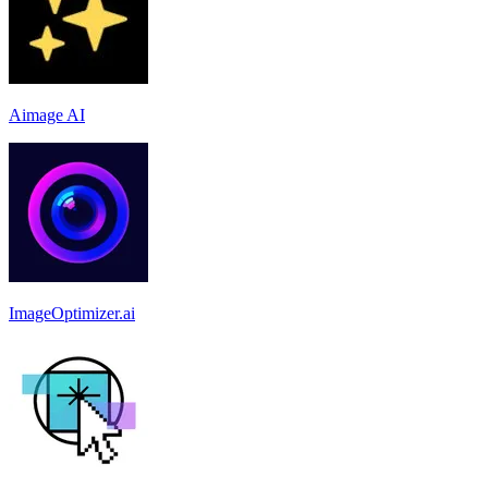
Aimage AI
ImageOptimizer.ai