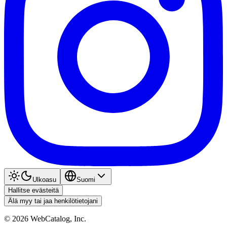
Ulkoasu
Suomi
Hallitse evästeitä
Älä myy tai jaa henkilötietojani
©
2026
WebCatalog, Inc.