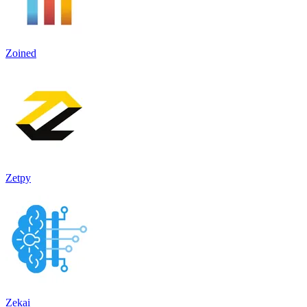
Zoined
Zetpy
Zekai