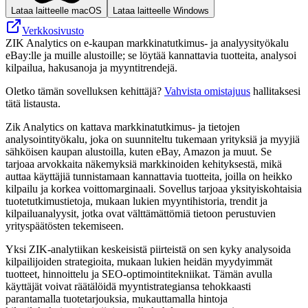
Lataa laitteelle macOS
Lataa laitteelle Windows
Verkkosivusto
ZIK Analytics on e‑kaupan markkinatutkimus- ja analyysityökalu
eBay:lle ja muille alustoille; se löytää kannattavia tuotteita, analysoi
kilpailua, hakusanoja ja myyntitrendejä.
Oletko tämän sovelluksen kehittäjä?
Vahvista omistajuus
hallitaksesi
tätä listausta.
Zik Analytics on kattava markkinatutkimus- ja tietojen
analysointityökalu, joka on suunniteltu tukemaan yrityksiä ja myyjiä
sähköisen kaupan alustoilla, kuten eBay, Amazon ja muut. Se
tarjoaa arvokkaita näkemyksiä markkinoiden kehityksestä, mikä
auttaa käyttäjiä tunnistamaan kannattavia tuotteita, joilla on heikko
kilpailu ja korkea voittomarginaali. Sovellus tarjoaa yksityiskohtaisia
​​tuotetutkimustietoja, mukaan lukien myyntihistoria, trendit ja
kilpailuanalyysit, jotka ovat välttämättömiä tietoon perustuvien
yrityspäätösten tekemiseen.
Yksi ZIK-analytiikan keskeisistä piirteistä on sen kyky analysoida
kilpailijoiden strategioita, mukaan lukien heidän myydyimmät
tuotteet, hinnoittelu ja SEO-optimointitekniikat. Tämän avulla
käyttäjät voivat räätälöidä myyntistrategiansa tehokkaasti
parantamalla tuotetarjouksia, mukauttamalla hintoja