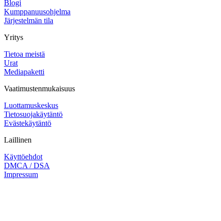
Blogi
Kumppanuusohjelma
Järjestelmän tila
Yritys
Tietoa meistä
Urat
Mediapaketti
Vaatimustenmukaisuus
Luottamuskeskus
Tietosuojakäytäntö
Evästekäytäntö
Laillinen
Käyttöehdot
DMCA / DSA
Impressum