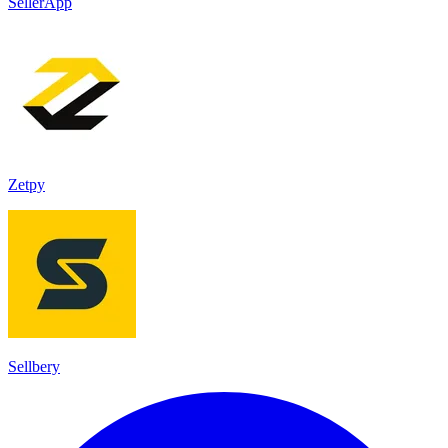
SellerApp
Zetpy
Sellbery