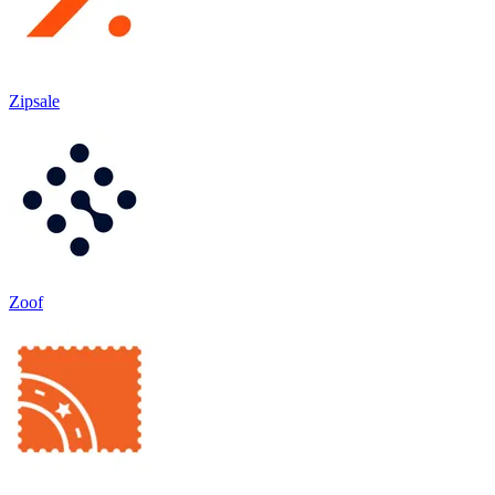
Zipsale
Zoof