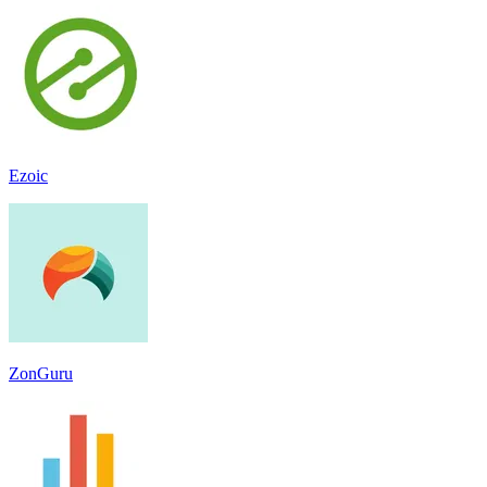
Ezoic
ZonGuru