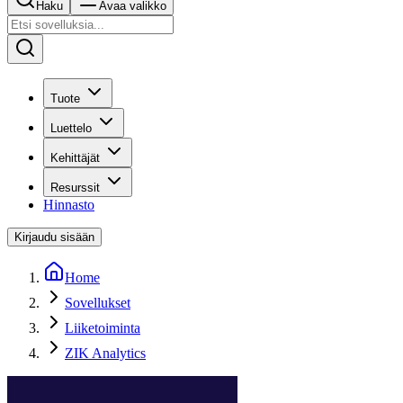
Haku
Avaa valikko
Tuote
Luettelo
Kehittäjät
Resurssit
Hinnasto
Kirjaudu sisään
Home
Sovellukset
Liiketoiminta
ZIK Analytics