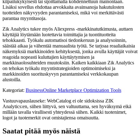
kilpailukykyisesti tai sijoittamalla kohdennettuun mainontaan.
Lisäksi sovellus ehdottaa arvokkaita avainsanoja hakutulosten
tuotteiden näkyvyyden parantamiseksi, mikä voi merkittävästi
parantaa myyntitasoja.
Zik Analytics tukee myös Aliexpress -markkinatutkimusta, auttaen
käyttäjiä löytämään luotettavia toimittajia ja tuontituotteita
tehokkaasti. Työkalu automatisoi tiedonkeruun ja analysoinnin,
säästää aikaa ja vähentää manuaalista työtä. Se tarjoaa reaaliaikaisia ​​
näkemyksiä markkinoiden kehityksestä, jonka avulla käyttäjät voivat
reagoida nopeasti kuluttajien käyttäytymisen ja
markkinaolosuhteiden muutoksiin. Kaiken kaikkiaan Zik Analytics
on tehokas työkalu myyntistrategioiden optimoimiseksi ja
markkinoiden suorituskyvyn parantamiseksi verkkokaupan
alustoilla.
Kategoriat
:
Business
Online Marketplace Optimization Tools
Vastuuvapauslauseke: WebCatalog ei ole sidoksissa ZIK
Analytics:en, siihen liittyvä, sen valtuuttama, sen hyväksymä eikä
millään tavalla virallisesti yhteydessä siihen. Kaikki tuotenimet,
logot ja tuotemerkit ovat omistajiensa omaisuutta.
Saatat pitää myös näistä