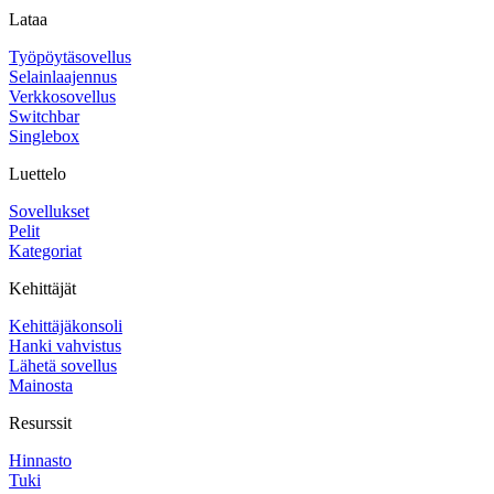
Lataa
Työpöytäsovellus
Selainlaajennus
Verkkosovellus
Switchbar
Singlebox
Luettelo
Sovellukset
Pelit
Kategoriat
Kehittäjät
Kehittäjäkonsoli
Hanki vahvistus
Lähetä sovellus
Mainosta
Resurssit
Hinnasto
Tuki