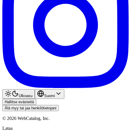
Ulkoasu
Suomi
Hallitse evästeitä
Älä myy tai jaa henkilötietojani
©
2026
WebCatalog, Inc.
Lataa