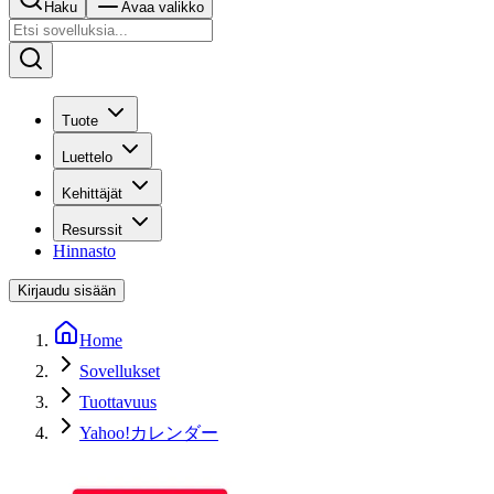
Haku
Avaa valikko
Tuote
Luettelo
Kehittäjät
Resurssit
Hinnasto
Kirjaudu sisään
Home
Sovellukset
Tuottavuus
Yahoo!カレンダー