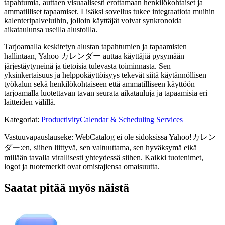
tapahtumia, auttaen visuaalisesti erottamaan henkilökohtaiset ja
ammatilliset tapaamiset. Lisäksi sovellus tukee integraatiota muihin
kalenteripalveluihin, jolloin käyttäjät voivat synkronoida
aikataulunsa useilla alustoilla.
Tarjoamalla keskitetyn alustan tapahtumien ja tapaamisten
hallintaan, Yahoo カレンダー auttaa käyttäjiä pysymään
järjestäytyneinä ja tietoisia tulevasta toiminnasta. Sen
yksinkertaisuus ja helppokäyttöisyys tekevät siitä käytännöllisen
työkalun sekä henkilökohtaiseen että ammatilliseen käyttöön
tarjoamalla luotettavan tavan seurata aikatauluja ja tapaamisia eri
laitteiden välillä.
Kategoriat
:
Productivity
Calendar & Scheduling Services
Vastuuvapauslauseke: WebCatalog ei ole sidoksissa Yahoo!カレン
ダー:en, siihen liittyvä, sen valtuuttama, sen hyväksymä eikä
millään tavalla virallisesti yhteydessä siihen. Kaikki tuotenimet,
logot ja tuotemerkit ovat omistajiensa omaisuutta.
Saatat pitää myös näistä