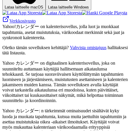
Lataa laitteelle macOS
Lataa laitteelle Windows
Verkkosivusto
Yahoo!カレンダー on kalenterisovellus, jolla luot ja muokkaat
tapahtumia, asetat muistutuksia, värikoodaat merkinnät sekä jaat ja
synkronoit kalentereita.
Oletko tämän sovelluksen kehittäjä?
Vahvista omistajuus
hallitaksesi
tätä listausta.
Yahoo カレンダー on digitaalinen kalenterisovellus, joka on
suunniteltu auttamaan käyttäjiä hallitsemaan aikataulunsa
tehokkaasti. Se tarjoaa suoraviivaisen käyttöliittymän tapahtumien
luomiseen ja järjestämiseen, muistutusten asettamiseen ja kalenterien
jakamiseen muiden kanssa. Tämän sovelluksen avulla käyttäjät
voivat tarkastella aikataulunsa eri muodoissa, kuten päivittäiset,
viikoittaiset tai kuukausittaiset näkymät, mikä helpottaa toiminnan
suunnittelu- ja koordinoinnin.
Yahoo カレンダー: n tärkeimmät ominaisuudet sisältävät kyky
luoda ja muokata tapahtumia, kutsua muita jaettuihin tapahtumiin ja
asettaa muistutuksia oikea -aikaiset ilmoitukset. Käyttäjät voivat
myös mukauttaa kalenteriaan värikoodaamalla erityyppisiä