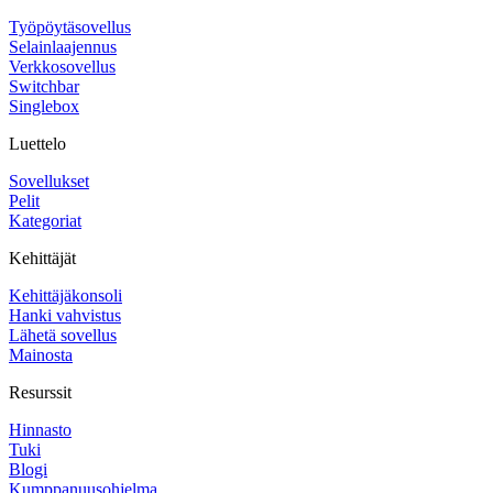
Työpöytäsovellus
Selainlaajennus
Verkkosovellus
Switchbar
Singlebox
Luettelo
Sovellukset
Pelit
Kategoriat
Kehittäjät
Kehittäjäkonsoli
Hanki vahvistus
Lähetä sovellus
Mainosta
Resurssit
Hinnasto
Tuki
Blogi
Kumppanuusohjelma