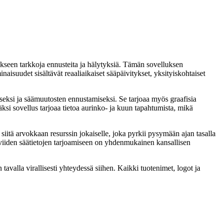
otakseen tarkkoja ennusteita ja hälytyksiä. Tämän sovelluksen
aisuudet sisältävät reaaliaikaiset sääpäivitykset, yksityiskohtaiset
seksi ja säämuutosten ennustamiseksi. Se tarjoaa myös graafisia
säksi sovellus tarjoaa tietoa aurinko- ja kuun tapahtumista, mikä
e siitä arvokkaan resurssin jokaiselle, joka pyrkii pysymään ajan tasalla
iiviiden säätietojen tarjoamiseen on yhdenmukainen kansallisen
valla virallisesti yhteydessä siihen. Kaikki tuotenimet, logot ja