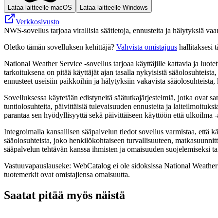
Lataa laitteelle macOS
Lataa laitteelle Windows
Verkkosivusto
NWS-sovellus tarjoaa virallisia säätietoja, ennusteita ja hälytyksiä vaara
Oletko tämän sovelluksen kehittäjä?
Vahvista omistajuus
hallitaksesi t
National Weather Service -sovellus tarjoaa käyttäjille kattavia ja luot
tarkoituksena on pitää käyttäjät ajan tasalla nykyisistä sääolosuhteist
ennusteet useisiin paikkoihin ja hälytyksiin vakavista sääolosuhteista,
Sovelluksessa käytetään edistyneitä säätutkajärjestelmiä, jotka ovat 
tuntiolosuhteita, päivittäisiä tulevaisuuden ennusteita ja laiteilmoituk
parantaa sen hyödyllisyyttä sekä päivittäiseen käyttöön että ulkoilma -a
Integroimalla kansallisen sääpalvelun tiedot sovellus varmistaa, että käy
sääolosuhteista, joko henkilökohtaiseen turvallisuuteen, matkasuunnit
sääpalvelun tehtävän kanssa ihmisten ja omaisuuden suojelemiseksi ta
Vastuuvapauslauseke: WebCatalog ei ole sidoksissa National Weather Ser
tuotemerkit ovat omistajiensa omaisuutta.
Saatat pitää myös näistä