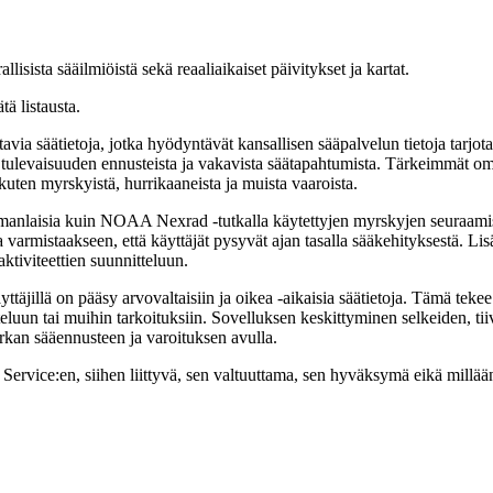
llisista sääilmiöistä sekä reaaliaikaiset päivitykset ja kartat.
ätä listausta.
ettavia säätietoja, jotka hyödyntävät kansallisen sääpalvelun tietoja tarj
a, tulevaisuuden ennusteista ja vakavista säätapahtumista. Tärkeimmät omin
 kuten myrskyistä, hurrikaaneista ja muista vaaroista.
samanlaisia ​​kuin NOAA Nexrad -tutkalla käytettyjen myrskyjen seuraami
sia varmistaakseen, että käyttäjät pysyvät ajan tasalla sääkehityksestä. Li
ktiviteettien suunnitteluun.
ttäjillä on pääsy arvovaltaisiin ja oikea -aikaisia ​​säätietoja. Tämä teke
teluun tai muihin tarkoituksiin. Sovelluksen keskittyminen selkeiden, t
rkan sääennusteen ja varoituksen avulla.
vice:en, siihen liittyvä, sen valtuuttama, sen hyväksymä eikä millään ta