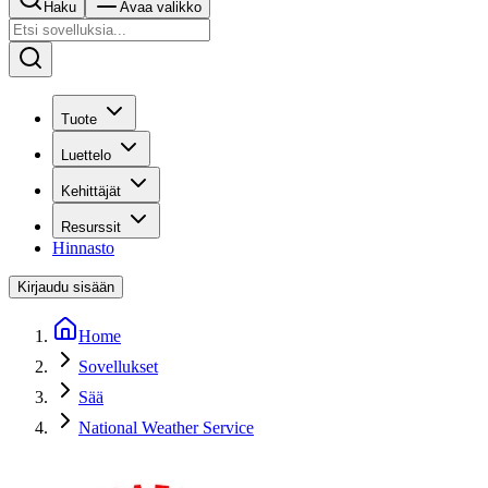
Haku
Avaa valikko
Tuote
Luettelo
Kehittäjät
Resurssit
Hinnasto
Kirjaudu sisään
Home
Sovellukset
Sää
National Weather Service