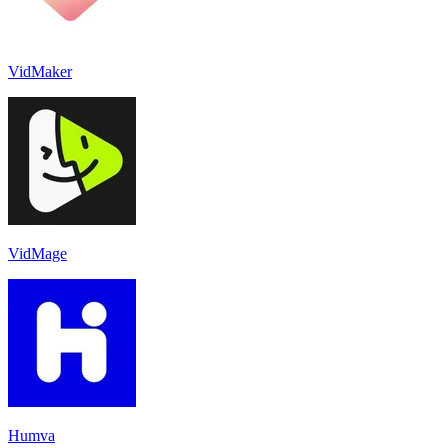
VidMaker
VidMage
Humva