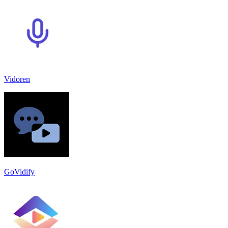
Vidoren
GoVidify