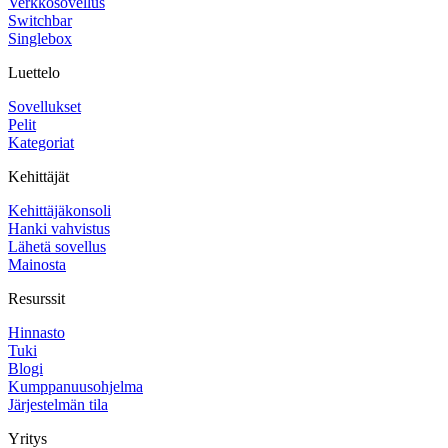
Verkkosovellus
Switchbar
Singlebox
Luettelo
Sovellukset
Pelit
Kategoriat
Kehittäjät
Kehittäjäkonsoli
Hanki vahvistus
Lähetä sovellus
Mainosta
Resurssit
Hinnasto
Tuki
Blogi
Kumppanuusohjelma
Järjestelmän tila
Yritys