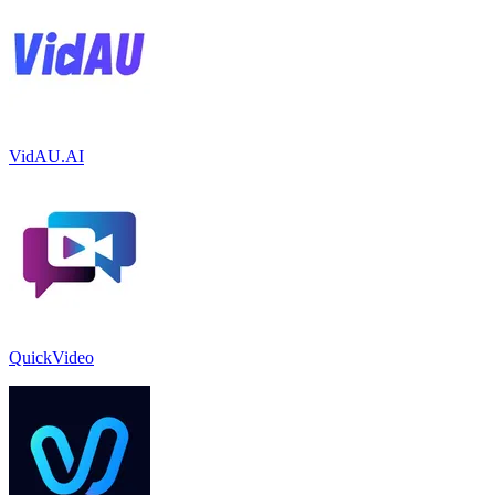
VidAU.AI
QuickVideo