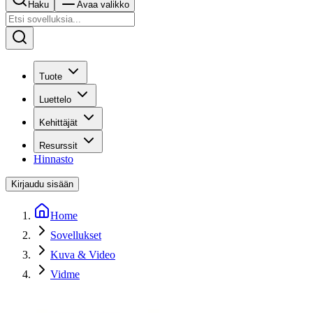
Haku
Avaa valikko
Tuote
Luettelo
Kehittäjät
Resurssit
Hinnasto
Kirjaudu sisään
Home
Sovellukset
Kuva & Video
Vidme