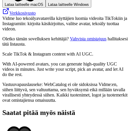
Lataa laitteelle macOS
Lataa laitteelle Windows
Verkkosivusto
Vidme luo tekoälyavatareilla käyttäjien luomia videoita TikTokiin ja
Instagramiin: kirjoita käsikirjoitus, valitse avatar, tekoäly tuottaa
videon.
Oletko tämän sovelluksen kehittäjä?
Vahvista omistajuus
hallitaksesi
tätä listausta.
Scale TikTok & Instagram content with AI UGC.
With AI-powered avatars, you can generate high-quality UGC
videos in minutes. Just write your script, pick an avatar, and let AI
do the rest.
Vastuuvapauslauseke: WebCatalog ei ole sidoksissa Vidme:en,
siihen liittyvä, sen valtuuttama, sen hyväksymä eikä millään tavalla
virallisesti yhteydessä siihen. Kaikki tuotenimet, logot ja tuotemerkit
ovat omistajiensa omaisuutta.
Saatat pitää myös näistä