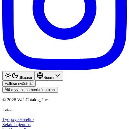
Ulkoasu
Suomi
Hallitse evästeitä
Älä myy tai jaa henkilötietojani
©
2026
WebCatalog, Inc.
Lataa
Työpöytäsovellus
Selainlaajennus