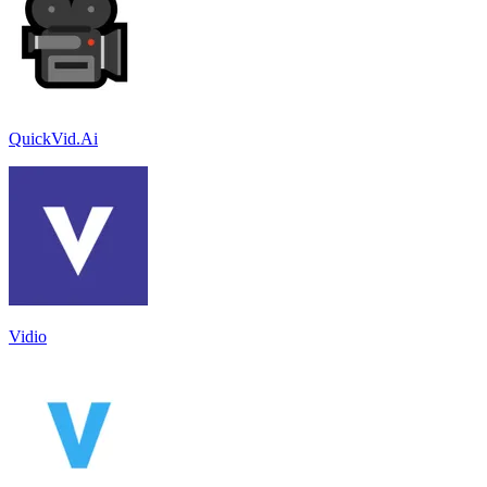
QuickVid.Ai
Vidio