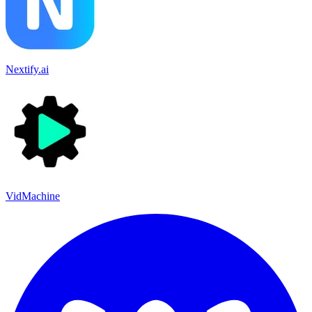
Nextify.ai
VidMachine