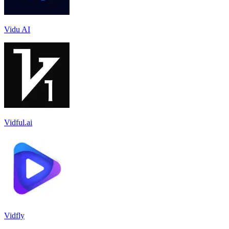
Vidu AI
Vidful.ai
Vidfly