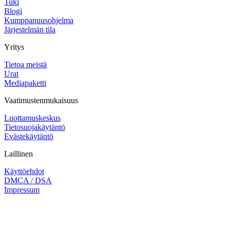
Tuki
Blogi
Kumppanuusohjelma
Järjestelmän tila
Yritys
Tietoa meistä
Urat
Mediapaketti
Vaatimustenmukaisuus
Luottamuskeskus
Tietosuojakäytäntö
Evästekäytäntö
Laillinen
Käyttöehdot
DMCA / DSA
Impressum