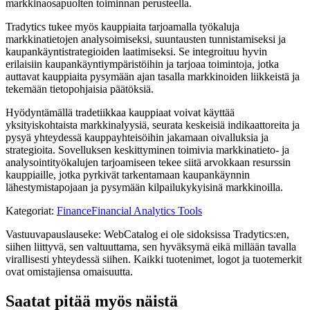
markkinaosapuolten toiminnan perusteella.
Tradytics tukee myös kauppiaita tarjoamalla työkaluja
markkinatietojen analysoimiseksi, suuntausten tunnistamiseksi ja
kaupankäyntistrategioiden laatimiseksi. Se integroituu hyvin
erilaisiin kaupankäyntiympäristöihin ja tarjoaa toimintoja, jotka
auttavat kauppiaita pysymään ajan tasalla markkinoiden liikkeistä ja
tekemään tietopohjaisia ​​päätöksiä.
Hyödyntämällä tradetiikkaa kauppiaat voivat käyttää
yksityiskohtaista markkinalyysiä, seurata keskeisiä indikaattoreita ja
pysyä yhteydessä kauppayhteisöihin jakamaan oivalluksia ja
strategioita. Sovelluksen keskittyminen toimivia markkinatieto- ja
analysointityökalujen tarjoamiseen tekee siitä arvokkaan resurssin
kauppiaille, jotka pyrkivät tarkentamaan kaupankäynnin
lähestymistapojaan ja pysymään kilpailukykyisinä markkinoilla.
Kategoriat
:
Finance
Financial Analytics Tools
Vastuuvapauslauseke: WebCatalog ei ole sidoksissa Tradytics:en,
siihen liittyvä, sen valtuuttama, sen hyväksymä eikä millään tavalla
virallisesti yhteydessä siihen. Kaikki tuotenimet, logot ja tuotemerkit
ovat omistajiensa omaisuutta.
Saatat pitää myös näistä