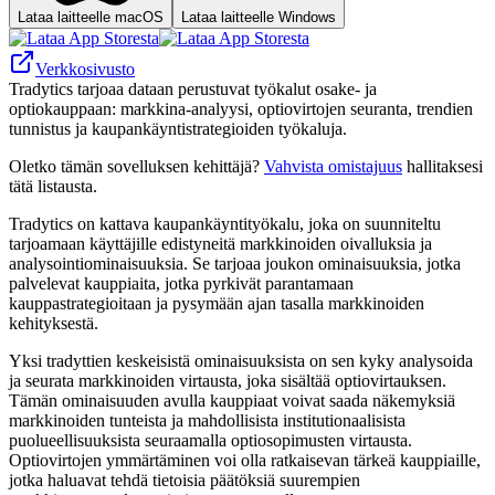
Lataa laitteelle macOS
Lataa laitteelle Windows
Verkkosivusto
Tradytics tarjoaa dataan perustuvat työkalut osake- ja
optiokauppaan: markkina-analyysi, optiovirtojen seuranta, trendien
tunnistus ja kaupankäyntistrategioiden työkaluja.
Oletko tämän sovelluksen kehittäjä?
Vahvista omistajuus
hallitaksesi
tätä listausta.
Tradytics on kattava kaupankäyntityökalu, joka on suunniteltu
tarjoamaan käyttäjille edistyneitä markkinoiden oivalluksia ja
analysointiominaisuuksia. Se tarjoaa joukon ominaisuuksia, jotka
palvelevat kauppiaita, jotka pyrkivät parantamaan
kauppastrategioitaan ja pysymään ajan tasalla markkinoiden
kehityksestä.
Yksi tradyttien keskeisistä ominaisuuksista on sen kyky analysoida
ja seurata markkinoiden virtausta, joka sisältää optiovirtauksen.
Tämän ominaisuuden avulla kauppiaat voivat saada näkemyksiä
markkinoiden tunteista ja mahdollisista institutionaalisista
puolueellisuuksista seuraamalla optiosopimusten virtausta.
Optiovirtojen ymmärtäminen voi olla ratkaisevan tärkeä kauppiaille,
jotka haluavat tehdä tietoisia päätöksiä suurempien