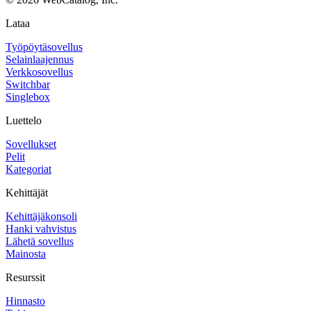
Lataa
Työpöytäsovellus
Selainlaajennus
Verkkosovellus
Switchbar
Singlebox
Luettelo
Sovellukset
Pelit
Kategoriat
Kehittäjät
Kehittäjäkonsoli
Hanki vahvistus
Lähetä sovellus
Mainosta
Resurssit
Hinnasto