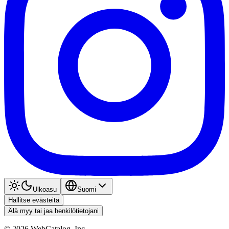
Ulkoasu
Suomi
Hallitse evästeitä
Älä myy tai jaa henkilötietojani
©
2026
WebCatalog, Inc.