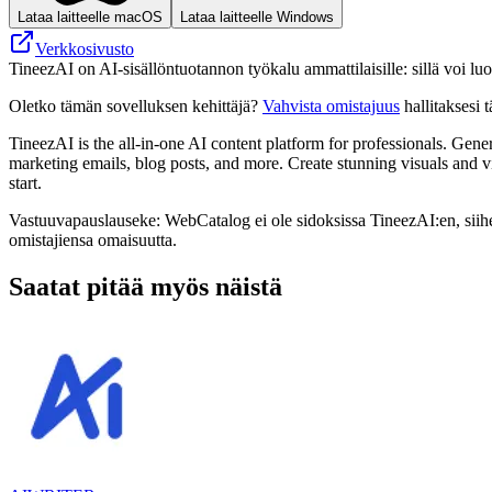
Lataa laitteelle macOS
Lataa laitteelle Windows
Verkkosivusto
TineezAI on AI-sisällöntuotannon työkalu ammattilaisille: sillä voi luo
Oletko tämän sovelluksen kehittäjä?
Vahvista omistajuus
hallitaksesi t
TineezAI is the all-in-one AI content platform for professionals. G
marketing emails, blog posts, and more. Create stunning visuals and v
start.
Vastuuvapauslauseke: WebCatalog ei ole sidoksissa TineezAI:en, siihen 
omistajiensa omaisuutta.
Saatat pitää myös näistä