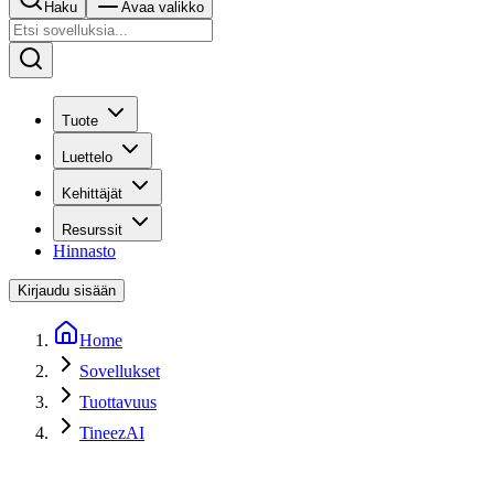
Haku
Avaa valikko
Tuote
Luettelo
Kehittäjät
Resurssit
Hinnasto
Kirjaudu sisään
Home
Sovellukset
Tuottavuus
TineezAI