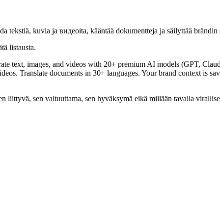
da tekstiä, kuvia ja видеоita, kääntää dokumentteja ja säilyttää brändin
ätä listausta.
enerate text, images, and videos with 20+ premium AI models (GPT, Cla
ideos. Translate documents in 30+ languages. Your brand context is save
liittyvä, sen valtuuttama, sen hyväksymä eikä millään tavalla virallises