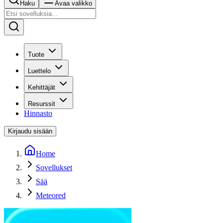
Haku
Avaa valikko
Tuote
Luettelo
Kehittäjät
Resurssit
Hinnasto
Kirjaudu sisään
Home
Sovellukset
Sää
Meteored