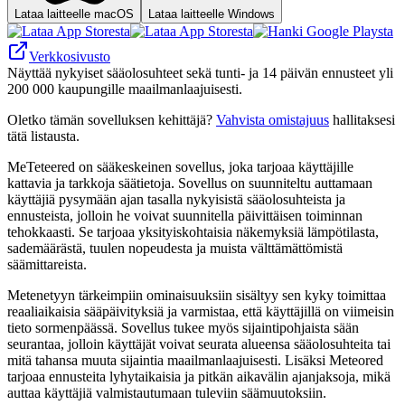
Lataa laitteelle macOS
Lataa laitteelle Windows
Verkkosivusto
Näyttää nykyiset sääolosuhteet sekä tunti- ja 14 päivän ennusteet yli
200 000 kaupungille maailmanlaajuisesti.
Oletko tämän sovelluksen kehittäjä?
Vahvista omistajuus
hallitaksesi
tätä listausta.
MeTeteered on sääkeskeinen sovellus, joka tarjoaa käyttäjille
kattavia ja tarkkoja säätietoja. Sovellus on suunniteltu auttamaan
käyttäjiä pysymään ajan tasalla nykyisistä sääolosuhteista ja
ennusteista, jolloin he voivat suunnitella päivittäisen toiminnan
tehokkaasti. Se tarjoaa yksityiskohtaisia ​​näkemyksiä lämpötilasta,
sademäärästä, tuulen nopeudesta ja muista välttämättömistä
säämittareista.
Metenetyyn tärkeimpiin ominaisuuksiin sisältyy sen kyky toimittaa
reaaliaikaisia ​​sääpäivityksiä ja varmistaa, että käyttäjillä on viimeisin
tieto sormenpäässä. Sovellus tukee myös sijaintipohjaista sään
seurantaa, jolloin käyttäjät voivat seurata alueensa sääolosuhteita tai
mitä tahansa muuta sijaintia maailmanlaajuisesti. Lisäksi Meteored
tarjoaa ennusteita lyhytaikaisia ​​ja pitkän aikavälin ajanjaksoja, mikä
auttaa käyttäjiä valmistautumaan tuleviin säämuutoksiin.