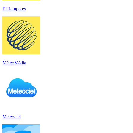
ElTiempo.es
MétéoMédia
Meteociel