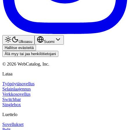
Ulkoasu
Suomi
Hallitse evästeitä
Älä myy tai jaa henkilötietojani
©
2026
WebCatalog, Inc.
Lataa
Työpöytäsovellus
Selainlaajennus
Verkkosovellus
Switchbar
Singlebox
Luettelo
Sovellukset
Pelit