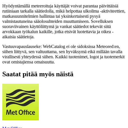
Hyödyntämällä meteeroituja käyttäjät voivat parantaa päivittäisiä
rutiiniaan tarkalla säätiedolla, mikä helpottaa ulkoilma -aktiviteettien,
matkasuunnitelmien hallintaa tai yksinkertaisesti pysyä
valmistautuneina sääolosuhteiden muuttumiseen. Sovelluksen
suoraviivainen käyttöliittymä ja vankat säätiedot tekevät siitä
arvokkaan työkalun kaikille, jotka etsivät luotettavia ja oikea -
aikaisia ​​säätietoja.
Vastuuvapauslauseke: WebCatalog ei ole sidoksissa Meteored:en,
siihen liittyvä, sen valtuuttama, sen hyväksymä eikä millään tavalla
virallisesti yhteydessä siihen. Kaikki tuotenimet, logot ja tuotemerkit
ovat omistajiensa omaisuutta.
Saatat pitää myös näistä