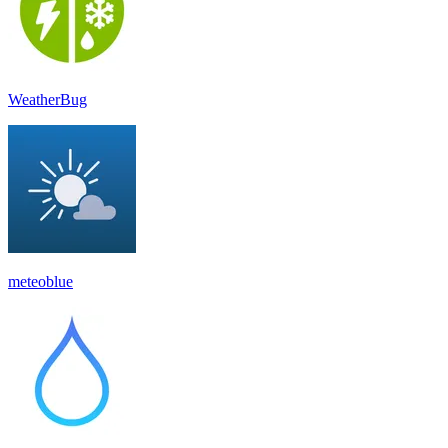
WeatherBug
meteoblue