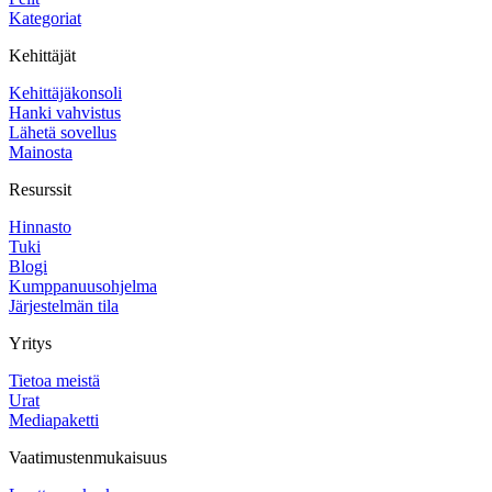
Kategoriat
Kehittäjät
Kehittäjäkonsoli
Hanki vahvistus
Lähetä sovellus
Mainosta
Resurssit
Hinnasto
Tuki
Blogi
Kumppanuusohjelma
Järjestelmän tila
Yritys
Tietoa meistä
Urat
Mediapaketti
Vaatimustenmukaisuus