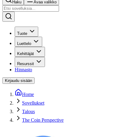
Haku
Avaa valikko
Tuote
Luettelo
Kehittäjät
Resurssit
Hinnasto
Kirjaudu sisään
Home
Sovellukset
Talous
The Coin Perspective