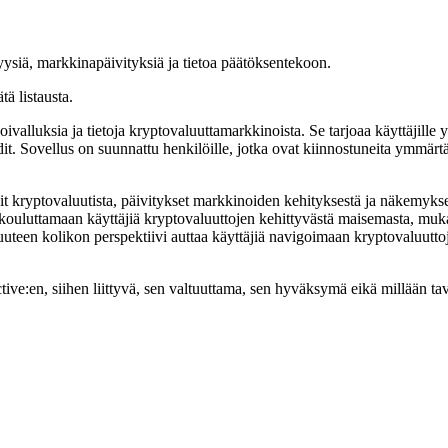
lyysiä, markkinapäivityksiä ja tietoa päätöksentekoon.
ätä listausta.
alluksia ja tietoja kryptovaluuttamarkkinoista. Se tarjoaa käyttäjille yk
it. Sovellus on suunnattu henkilöille, jotka ovat kiinnostuneita ymmär
sit kryptovaluutista, päivitykset markkinoiden kehityksestä ja näkemyks
kii kouluttamaan käyttäjiä kryptovaluuttojen kehittyvästä maisemasta, m
uuteen kolikon perspektiivi auttaa käyttäjiä navigoimaan kryptovaluuttoj
:en, siihen liittyvä, sen valtuuttama, sen hyväksymä eikä millään tavall