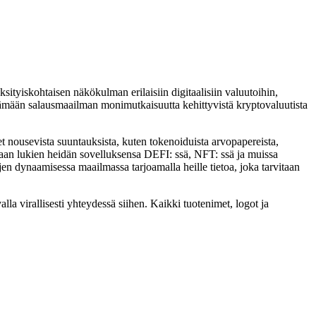
sityiskohtaisen näkökulman erilaisiin digitaalisiin valuutoihin,
tämään salausmaailman monimutkaisuutta kehittyvistä kryptovaluutista
et nousevista suuntauksista, kuten tokenoiduista arvopapereista,
ukaan lukien heidän sovelluksensa DEFI: ssä, NFT: ssä ja muissa
en dynaamisessa maailmassa tarjoamalla heille tietoa, joka tarvitaan
a virallisesti yhteydessä siihen. Kaikki tuotenimet, logot ja