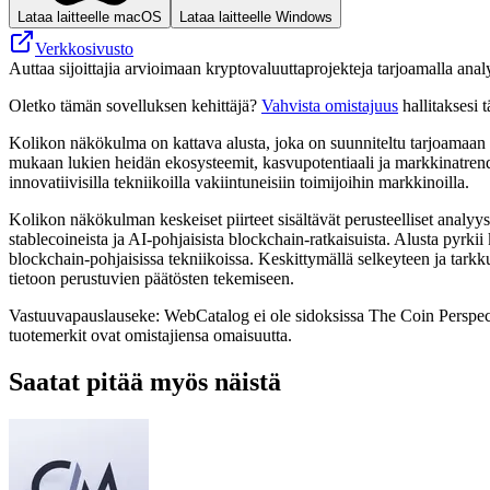
Lataa laitteelle macOS
Lataa laitteelle Windows
Verkkosivusto
Auttaa sijoittajia arvioimaan kryptovaluuttaprojekteja tarjoamalla ana
Oletko tämän sovelluksen kehittäjä?
Vahvista omistajuus
hallitaksesi t
Kolikon näkökulma on kattava alusta, joka on suunniteltu tarjoamaan oiv
mukaan lukien heidän ekosysteemit, kasvupotentiaali ja markkinatrend
innovatiivisilla tekniikoilla vakiintuneisiin toimijoihin markkinoilla.
Kolikon näkökulman keskeiset piirteet sisältävät perusteelliset analyy
stablecoineista ja AI-pohjaisista blockchain-ratkaisuista. Alusta pyr
blockchain-pohjaisissa tekniikoissa. Keskittymällä selkeyteen ja tarkk
tietoon perustuvien päätösten tekemiseen.
Vastuuvapauslauseke: WebCatalog ei ole sidoksissa The Coin Perspective
tuotemerkit ovat omistajiensa omaisuutta.
Saatat pitää myös näistä