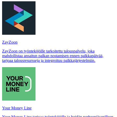
ZayZoon
ZayZoon on työntekijöille tarkoitettu talouspalvelu, joka
mahdollistaa ansaitun palkan nostamisen ennen palkkapäivää,
tarjoaa talousresursseja ja integroituu palkkajärjestelmiin.
Your Money Line
Your Money Line tarjoaa työntekijöille ja heidän perheenjäsenilleen