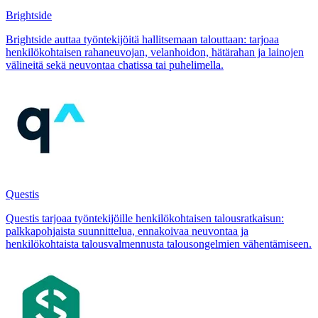
Brightside
Brightside auttaa työntekijöitä hallitsemaan talouttaan: tarjoaa
henkilökohtaisen rahaneuvojan, velanhoidon, hätärahan ja lainojen
välineitä sekä neuvontaa chatissa tai puhelimella.
Questis
Questis tarjoaa työntekijöille henkilökohtaisen talousratkaisun:
palkkapohjaista suunnittelua, ennakoivaa neuvontaa ja
henkilökohtaista talousvalmennusta talousongelmien vähentämiseen.