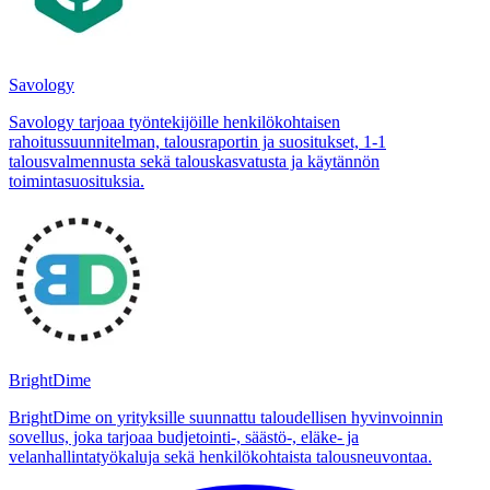
Savology
Savology tarjoaa työntekijöille henkilökohtaisen
rahoitussuunnitelman, talousraportin ja suositukset, 1‑1
talousvalmennusta sekä talouskasvatusta ja käytännön
toimintasuosituksia.
BrightDime
BrightDime on yrityksille suunnattu taloudellisen hyvinvoinnin
sovellus, joka tarjoaa budjetointi-, säästö-, eläke- ja
velanhallintatyökaluja sekä henkilökohtaista talousneuvontaa.