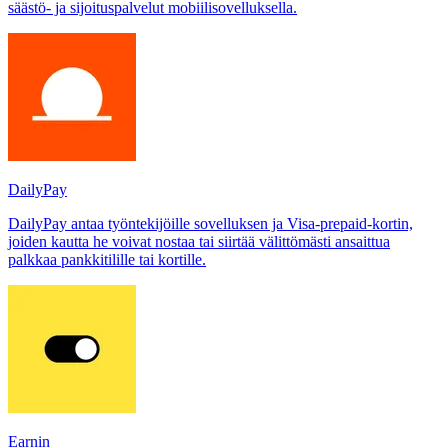
säästö- ja sijoituspalvelut mobiilisovelluksella.
DailyPay
DailyPay antaa työntekijöille sovelluksen ja Visa-prepaid-kortin,
joiden kautta he voivat nostaa tai siirtää välittömästi ansaittua
palkkaa pankkitilille tai kortille.
Earnin