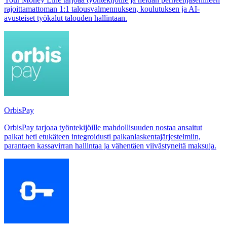
rajoittamattoman 1:1 talousvalmennuksen, koulutuksen ja AI-
avusteiset työkalut talouden hallintaan.
OrbisPay
OrbisPay tarjoaa työntekijöille mahdollisuuden nostaa ansaitut
palkat heti etukäteen integroidusti palkanlaskentajärjestelmiin,
parantaen kassavirran hallintaa ja vähentäen viivästyneitä maksuja.