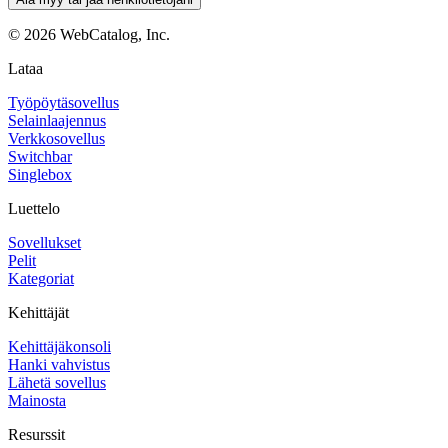
©
2026
WebCatalog, Inc.
Lataa
Työpöytäsovellus
Selainlaajennus
Verkkosovellus
Switchbar
Singlebox
Luettelo
Sovellukset
Pelit
Kategoriat
Kehittäjät
Kehittäjäkonsoli
Hanki vahvistus
Lähetä sovellus
Mainosta
Resurssit