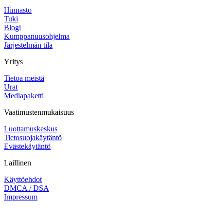
Hinnasto
Tuki
Blogi
Kumppanuusohjelma
Järjestelmän tila
Yritys
Tietoa meistä
Urat
Mediapaketti
Vaatimustenmukaisuus
Luottamuskeskus
Tietosuojakäytäntö
Evästekäytäntö
Laillinen
Käyttöehdot
DMCA / DSA
Impressum