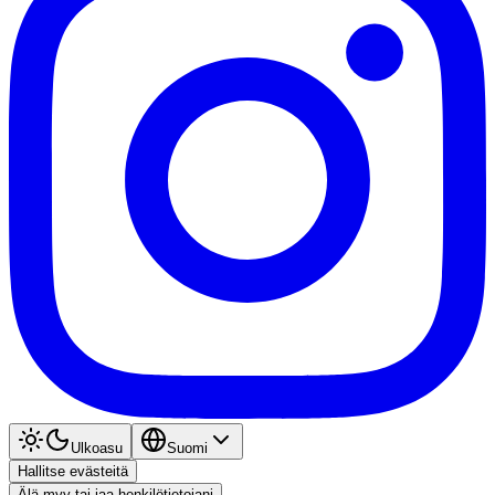
Ulkoasu
Suomi
Hallitse evästeitä
Älä myy tai jaa henkilötietojani