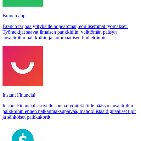
Branch app
Branch tarjoaa yrityksille nopeammat, edullisemmat työmakset.
Työntekijät saavat ilmaisen pankkitilin, välittömän pääsyn
ansaittuihin palkkoihin ja automaattisen budjetoinnin.
Instant Financial
Instant Financial - sovellus antaa työntekijöille pääsyn ansaittuihin
palkkoihin ennen palkanmaksupäivää, mahdollistaa digitaaliset tipit
ja sähköiset palkkakortit.