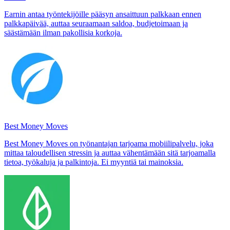
Earnin antaa työntekijöille pääsyn ansaittuun palkkaan ennen
palkkapäivää, auttaa seuraamaan saldoa, budjetoimaan ja
säästämään ilman pakollisia korkoja.
Best Money Moves
Best Money Moves on työnantajan tarjoama mobiilipalvelu, joka
mittaa taloudellisen stressin ja auttaa vähentämään sitä tarjoamalla
tietoa, työkaluja ja palkintoja. Ei myyntiä tai mainoksia.