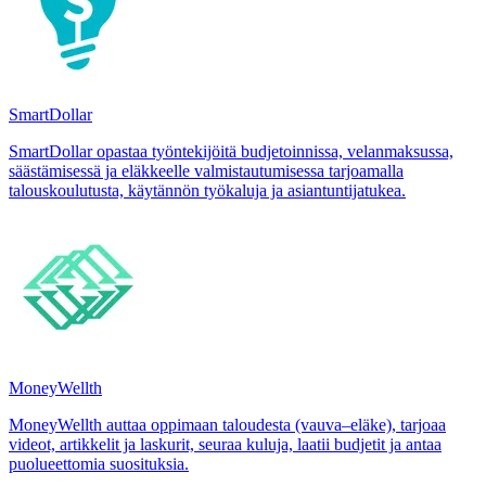
SmartDollar
SmartDollar opastaa työntekijöitä budjetoinnissa, velanmaksussa,
säästämisessä ja eläkkeelle valmistautumisessa tarjoamalla
talouskoulutusta, käytännön työkaluja ja asiantuntijatukea.
MoneyWellth
MoneyWellth auttaa oppimaan taloudesta (vauva–eläke), tarjoaa
videot, artikkelit ja laskurit, seuraa kuluja, laatii budjetit ja antaa
puolueettomia suosituksia.