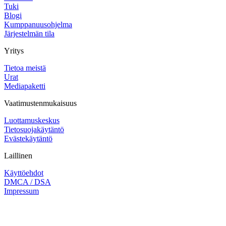
Tuki
Blogi
Kumppanuusohjelma
Järjestelmän tila
Yritys
Tietoa meistä
Urat
Mediapaketti
Vaatimustenmukaisuus
Luottamuskeskus
Tietosuojakäytäntö
Evästekäytäntö
Laillinen
Käyttöehdot
DMCA / DSA
Impressum