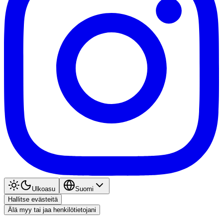
Ulkoasu
Suomi
Hallitse evästeitä
Älä myy tai jaa henkilötietojani