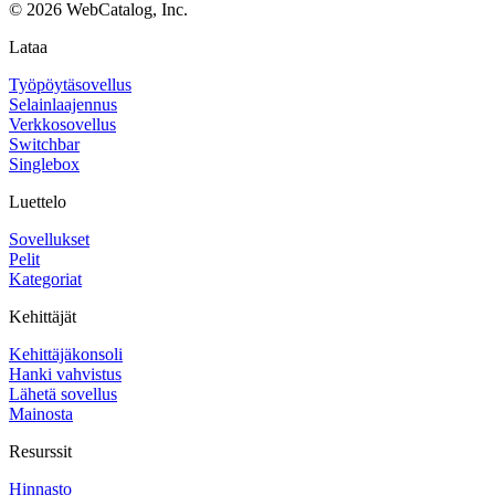
©
2026
WebCatalog, Inc.
Lataa
Työpöytäsovellus
Selainlaajennus
Verkkosovellus
Switchbar
Singlebox
Luettelo
Sovellukset
Pelit
Kategoriat
Kehittäjät
Kehittäjäkonsoli
Hanki vahvistus
Lähetä sovellus
Mainosta
Resurssit
Hinnasto