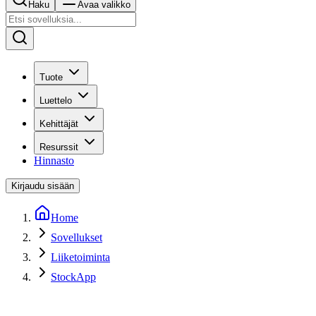
Haku
Avaa valikko
Tuote
Luettelo
Kehittäjät
Resurssit
Hinnasto
Kirjaudu sisään
Home
Sovellukset
Liiketoiminta
StockApp