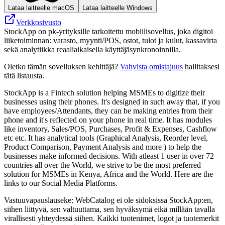
Lataa laitteelle macOS
Lataa laitteelle Windows
Verkkosivusto
StockApp on pk-yrityksille tarkoitettu mobiilisovellus, joka digitoi
liiketoiminnan: varasto, myynti/POS, ostot, tulot ja kulut, kassavirta
sekä analytiikka reaaliaikaisella käyttäjäsynkronoinnilla.
Oletko tämän sovelluksen kehittäjä?
Vahvista omistajuus
hallitaksesi
tätä listausta.
StockApp is a Fintech solution helping MSMEs to digitize their
businesses using their phones. It's designed in such away that, if you
have employees/Attendants, they can be making entries from their
phone and it's reflected on your phone in real time. It has modules
like inventory, Sales/POS, Purchases, Profit & Expenses, Cashflow
etc etc. It has analytical tools (Graphical Analysis, Reorder level,
Product Comparison, Payment Analysis and more ) to help the
businesses make informed decisions. With atleast 1 user in over 72
countries all over the World, we strive to be the most preferred
solution for MSMEs in Kenya, Africa and the World. Here are the
links to our Social Media Platforms.
Vastuuvapauslauseke: WebCatalog ei ole sidoksissa StockApp:en,
siihen liittyvä, sen valtuuttama, sen hyväksymä eikä millään tavalla
virallisesti yhteydessä siihen. Kaikki tuotenimet, logot ja tuotemerkit