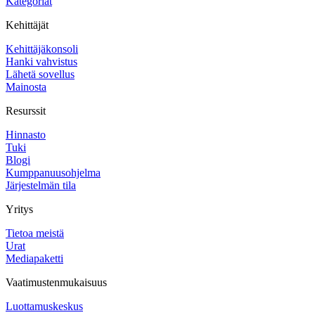
Kategoriat
Kehittäjät
Kehittäjäkonsoli
Hanki vahvistus
Lähetä sovellus
Mainosta
Resurssit
Hinnasto
Tuki
Blogi
Kumppanuusohjelma
Järjestelmän tila
Yritys
Tietoa meistä
Urat
Mediapaketti
Vaatimustenmukaisuus
Luottamuskeskus