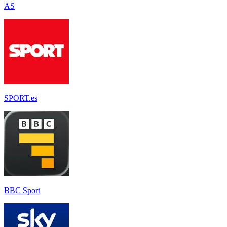
AS
SPORT.es
BBC Sport