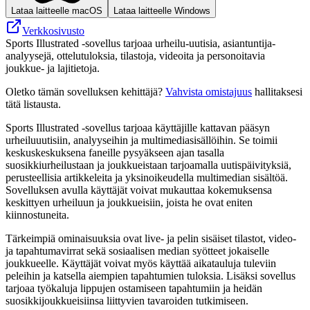
Lataa laitteelle macOS
Lataa laitteelle Windows
Verkkosivusto
Sports Illustrated -sovellus tarjoaa urheilu-uutisia, asiantuntija-
analyysejä, ottelutuloksia, tilastoja, videoita ja personoitavia
joukkue- ja lajitietoja.
Oletko tämän sovelluksen kehittäjä?
Vahvista omistajuus
hallitaksesi
tätä listausta.
Sports Illustrated -sovellus tarjoaa käyttäjille kattavan pääsyn
urheiluuutisiin, analyyseihin ja multimediasisällöihin. Se toimii
keskuskeskuksena faneille pysyäkseen ajan tasalla
suosikkiurheilustaan ​​ja joukkueistaan ​​tarjoamalla uutispäivityksiä,
perusteellisia artikkeleita ja yksinoikeudella multimedian sisältöä.
Sovelluksen avulla käyttäjät voivat mukauttaa kokemuksensa
keskittyen urheiluun ja joukkueisiin, joista he ovat eniten
kiinnostuneita.
Tärkeimpiä ominaisuuksia ovat live- ja pelin sisäiset tilastot, video-
ja tapahtumavirrat sekä sosiaalisen median syötteet jokaiselle
joukkueelle. Käyttäjät voivat myös käyttää aikatauluja tuleviin
peleihin ja katsella aiempien tapahtumien tuloksia. Lisäksi sovellus
tarjoaa työkaluja lippujen ostamiseen tapahtumiin ja heidän
suosikkijoukkueisiinsa liittyvien tavaroiden tutkimiseen.