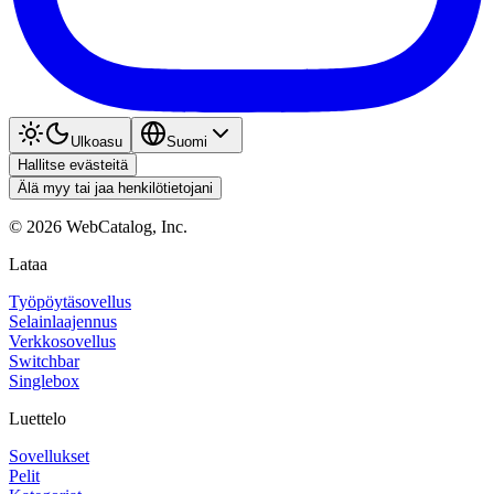
Ulkoasu
Suomi
Hallitse evästeitä
Älä myy tai jaa henkilötietojani
©
2026
WebCatalog, Inc.
Lataa
Työpöytäsovellus
Selainlaajennus
Verkkosovellus
Switchbar
Singlebox
Luettelo
Sovellukset
Pelit