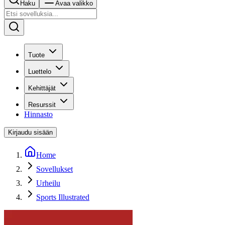
Haku
Avaa valikko
Tuote
Luettelo
Kehittäjät
Resurssit
Hinnasto
Kirjaudu sisään
Home
Sovellukset
Urheilu
Sports Illustrated