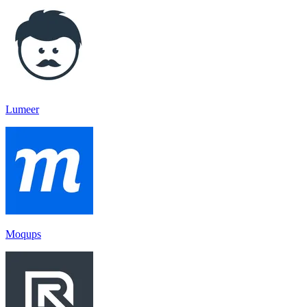
Lumeer
Moqups