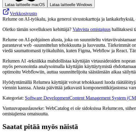
Lataa laitteelle macOS
Lataa laitteelle Windows
Verkkosivusto
Relume on AI-työkalu, joka generoi sivustokarttoja ja lankakehyksiä,
Oletko tämän sovelluksen kehittäjä?
Vahvista omistajuus
hallitaksesi t
Relume on AI-pohjainen alusta, joka on suunniteltu virtaviivaistamaan
parantavat web -suunnittelun tehokkuutta ja luovuutta. Tärkeimmät om
viedä saumattomasti työkaluihin, kuten Figma, Webflow ja React. Tämän
Relumen AI -tekniikka mahdollistaa käyttäjän virtausideoiden nopean l
myös personointia analysoimalla käyttäjän käyttäytymistä ehdottamaan a
optimoitu Webflowiin, auttaa suunnittelijoita säästämään aikaa säilytt
Hyödyntämällä Relumea käyttäjät voivat tehokkaasti luoda räätälöityj
viennin kanssa. Alusta päivittää jatkuvasti komponenttikirjastonsa va
Kategoriat
:
Software Development
Content Management System (CM
Vastuuvapauslauseke: WebCatalog ei ole sidoksissa Relume:en, siihen li
omistajiensa omaisuutta.
Saatat pitää myös näistä