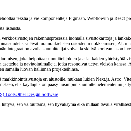
 ehdottaa tekstiä ja vie komponentteja Figmaan, Webflowiin ja React‑pr
ätä listausta.
 verkkosivustojen rakennusprosessia luomalla sivustokarttoja ja lankak
inaisuudet sisältävät luonnonkielisten osioiden muokkaamisen, AI: n tu
 integraation avulla suunnittelijat voivat keskittyä korkean tason luovi
uomisen, joka helpottaa suunnittelijoiden ja asiakkaiden yhteistyötä vis
settelua ja navigointimalleja, jotka resonoivat tietyn yleisön kanssa. A
äen samalla luovan hallinnan projekteihinsa.
ä markkinointisivustoja eri alustoille, mukaan lukien Next.js, Astro, 
rmistaen, että käyttäjillä on pääsy uusimpiin suunnitteluelementeihin j
S) Tools
Other Design Software
ittyvä, sen valtuuttama, sen hyväksymä eikä millään tavalla virallisesti