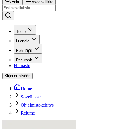
Haku
Avaa valikko
Tuote
Luettelo
Kehittäjät
Resurssit
Hinnasto
Kirjaudu sisään
Home
Sovellukset
Ohjelmistokehitys
Relume