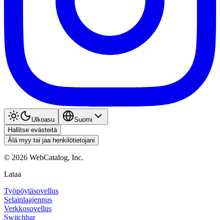
Ulkoasu
Suomi
Hallitse evästeitä
Älä myy tai jaa henkilötietojani
©
2026
WebCatalog, Inc.
Lataa
Työpöytäsovellus
Selainlaajennus
Verkkosovellus
Switchbar