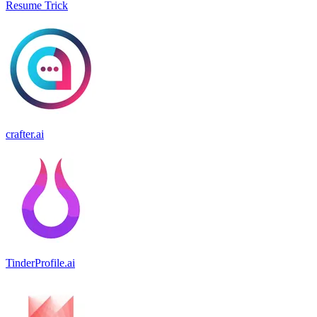
Resume Trick
crafter.ai
TinderProfile.ai