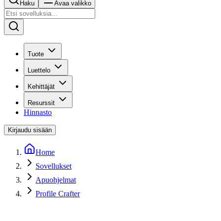
Haku
Avaa valikko
Tuote
Luettelo
Kehittäjät
Resurssit
Hinnasto
Kirjaudu sisään
Home
Sovellukset
Apuohjelmat
Profile Crafter