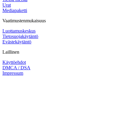
Urat
Mediapaketti
Vaatimustenmukaisuus
Luottamuskeskus
Tietosuojakäytäntö
Evästekäytäntö
Laillinen
Käyttöehdot
DMCA / DSA
Impressum