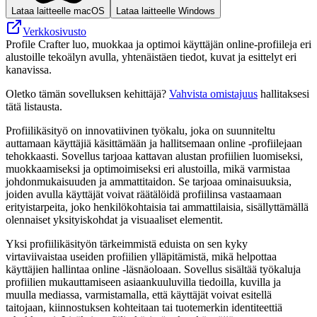
Lataa laitteelle macOS
Lataa laitteelle Windows
Verkkosivusto
Profile Crafter luo, muokkaa ja optimoi käyttäjän online‑profiileja eri
alustoille tekoälyn avulla, yhtenäistäen tiedot, kuvat ja esittelyt eri
kanavissa.
Oletko tämän sovelluksen kehittäjä?
Vahvista omistajuus
hallitaksesi
tätä listausta.
Profiilikäsityö on innovatiivinen työkalu, joka on suunniteltu
auttamaan käyttäjiä käsittämään ja hallitsemaan online -profiilejaan
tehokkaasti. Sovellus tarjoaa kattavan alustan profiilien luomiseksi,
muokkaamiseksi ja optimoimiseksi eri alustoilla, mikä varmistaa
johdonmukaisuuden ja ammattitaidon. Se tarjoaa ominaisuuksia,
joiden avulla käyttäjät voivat räätälöidä profiilinsa vastaamaan
erityistarpeita, joko henkilökohtaisia ​​tai ammattilaisia, sisällyttämällä
olennaiset yksityiskohdat ja visuaaliset elementit.
Yksi profiilikäsityön tärkeimmistä eduista on sen kyky
virtaviivaistaa useiden profiilien ylläpitämistä, mikä helpottaa
käyttäjien hallintaa online -läsnäoloaan. Sovellus sisältää työkaluja
profiilien mukauttamiseen asiaankuuluvilla tiedoilla, kuvilla ja
muulla mediassa, varmistamalla, että käyttäjät voivat esitellä
taitojaan, kiinnostuksen kohteitaan tai tuotemerkin identiteettiä