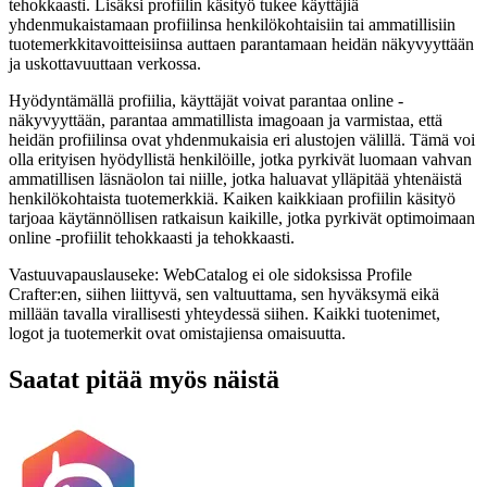
tehokkaasti. Lisäksi profiilin käsityö tukee käyttäjiä
yhdenmukaistamaan profiilinsa henkilökohtaisiin tai ammatillisiin
tuotemerkkitavoitteisiinsa auttaen parantamaan heidän näkyvyyttään
ja uskottavuuttaan verkossa.
Hyödyntämällä profiilia, käyttäjät voivat parantaa online -
näkyvyyttään, parantaa ammatillista imagoaan ja varmistaa, että
heidän profiilinsa ovat yhdenmukaisia ​​eri alustojen välillä. Tämä voi
olla erityisen hyödyllistä henkilöille, jotka pyrkivät luomaan vahvan
ammatillisen läsnäolon tai niille, jotka haluavat ylläpitää yhtenäistä
henkilökohtaista tuotemerkkiä. Kaiken kaikkiaan profiilin käsityö
tarjoaa käytännöllisen ratkaisun kaikille, jotka pyrkivät optimoimaan
online -profiilit tehokkaasti ja tehokkaasti.
Vastuuvapauslauseke: WebCatalog ei ole sidoksissa Profile
Crafter:en, siihen liittyvä, sen valtuuttama, sen hyväksymä eikä
millään tavalla virallisesti yhteydessä siihen. Kaikki tuotenimet,
logot ja tuotemerkit ovat omistajiensa omaisuutta.
Saatat pitää myös näistä