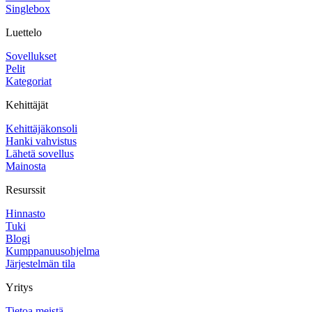
Singlebox
Luettelo
Sovellukset
Pelit
Kategoriat
Kehittäjät
Kehittäjäkonsoli
Hanki vahvistus
Lähetä sovellus
Mainosta
Resurssit
Hinnasto
Tuki
Blogi
Kumppanuusohjelma
Järjestelmän tila
Yritys
Tietoa meistä