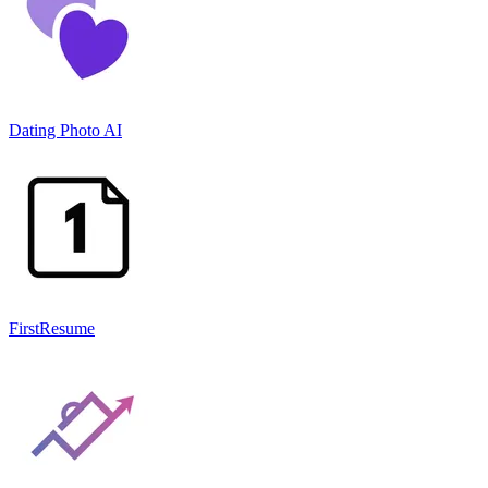
Dating Photo AI
FirstResume