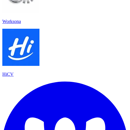
Worksona
HiCV