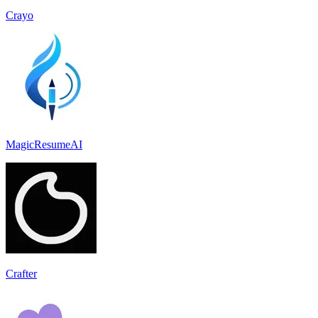
Crayo
MagicResumeAI
Crafter