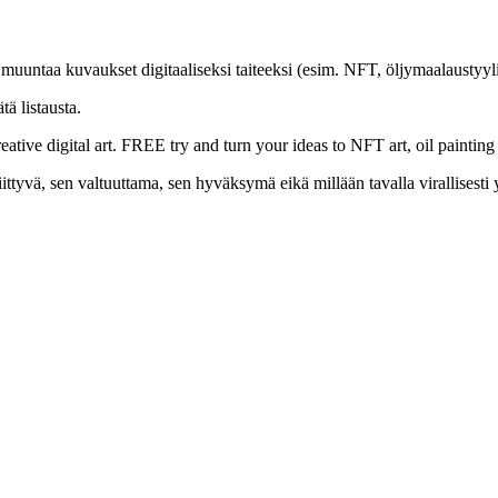
 muuntaa kuvaukset digitaaliseksi taiteeksi (esim. NFT, öljymaalaustyyli
ätä listausta.
eative digital art. FREE try and turn your ideas to NFT art, oil paintin
ttyvä, sen valtuuttama, sen hyväksymä eikä millään tavalla virallisesti 