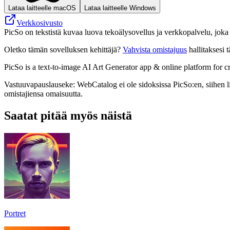
Lataa laitteelle macOS
Lataa laitteelle Windows
Verkkosivusto
PicSo on tekstistä kuvaa luova tekoälysovellus ja verkkopalvelu, joka
Oletko tämän sovelluksen kehittäjä?
Vahvista omistajuus
hallitaksesi t
PicSo is a text-to-image AI Art Generator app & online platform for cr
Vastuuvapauslauseke: WebCatalog ei ole sidoksissa PicSo:en, siihen lii
omistajiensa omaisuutta.
Saatat pitää myös näistä
Portret