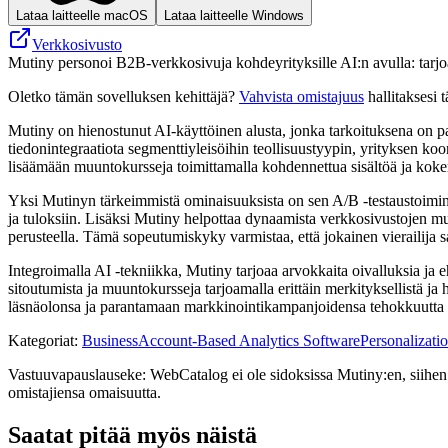
Lataa laitteelle macOS
Lataa laitteelle Windows
Verkkosivusto
Mutiny personoi B2B-verkkosivuja kohdeyrityksille AI:n avulla: tarjoa
Oletko tämän sovelluksen kehittäjä?
Vahvista omistajuus
hallitaksesi t
Mutiny on hienostunut AI-käyttöinen alusta, jonka tarkoituksena on p
tiedonintegraatiota segmenttiyleisöihin teollisuustyypin, yrityksen koo
lisäämään muuntokursseja toimittamalla kohdennettua sisältöä ja kokemu
Yksi Mutinyn tärkeimmistä ominaisuuksista on sen A/B -testaustoiminto,
ja tuloksiin. Lisäksi Mutiny helpottaa dynaamista verkkosivustojen muk
perusteella. Tämä sopeutumiskyky varmistaa, että jokainen vierailija sa
Integroimalla AI -tekniikka, Mutiny tarjoaa arvokkaita oivalluksia ja 
sitoutumista ja muuntokursseja tarjoamalla erittäin merkityksellistä 
läsnäolonsa ja parantamaan markkinointikampanjoidensa tehokkuutta t
Kategoriat
:
Business
Account-Based Analytics Software
Personalizati
Vastuuvapauslauseke: WebCatalog ei ole sidoksissa Mutiny:en, siihen li
omistajiensa omaisuutta.
Saatat pitää myös näistä