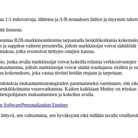
a 1:1-mikrosivuja, tilitietoa ja A/B-testauksen liidien ja myynnin tuke
ätä listausta.
arantaa B2B-markkinointitoimia tarjoamalla henkilökohtaisia ​​kokemuks
n ja suppilon vaiheen perusteella, jolloin markkinoijat voivat räätälöid
ksia, jotka resonoivat tiettyjen ostajien kanssa.
 jonka avulla markkinoijat voivat kokeilla erilaisia ​​verkkosivustojen 
auttamista, jolloin markkinoijat voivat säätää reaaliajassa sisältöä ja 
a kokemuksen, joka vastaa tiiviisti heidän etujaan ja tarpeitaan.
ehdotuksia mukauttamisstrategioiden parantamiseksi varmistaen, että oike
ja henkilökohtaista vuorovaikutusta. Kaiken kaikkiaan Mutiny on tehokas
ietopohjaisen mukauttamisen ja kokeilun avulla.
on Software
Personalization Engines
ittyvä, sen valtuuttama, sen hyväksymä eikä millään tavalla virallisesti