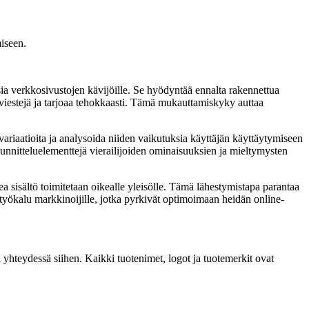
miseen.
ia verkkosivustojen kävijöille. Se hyödyntää ennalta rakennettua
ä viestejä ja tarjoaa tehokkaasti. Tämä mukauttamiskyky auttaa
variaatioita ja analysoida niiden vaikutuksia käyttäjän käyttäytymiseen
suunnitteluelementtejä vierailijoiden ominaisuuksien ja mieltymysten
a sisältö toimitetaan oikealle yleisölle. Tämä lähestymistapa parantaa
 työkalu markkinoijille, jotka pyrkivät optimoimaan heidän online-
 yhteydessä siihen. Kaikki tuotenimet, logot ja tuotemerkit ovat