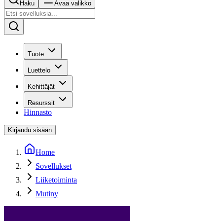
Haku
Avaa valikko
Tuote
Luettelo
Kehittäjät
Resurssit
Hinnasto
Kirjaudu sisään
Home
Sovellukset
Liiketoiminta
Mutiny