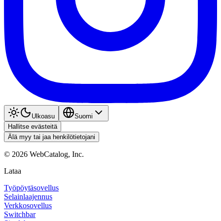
Ulkoasu
Suomi
Hallitse evästeitä
Älä myy tai jaa henkilötietojani
©
2026
WebCatalog, Inc.
Lataa
Työpöytäsovellus
Selainlaajennus
Verkkosovellus
Switchbar