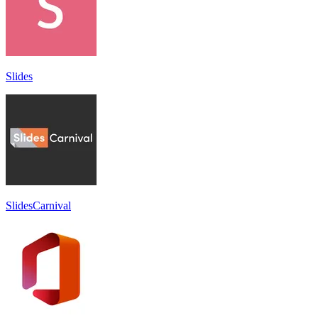
Slides
SlidesCarnival