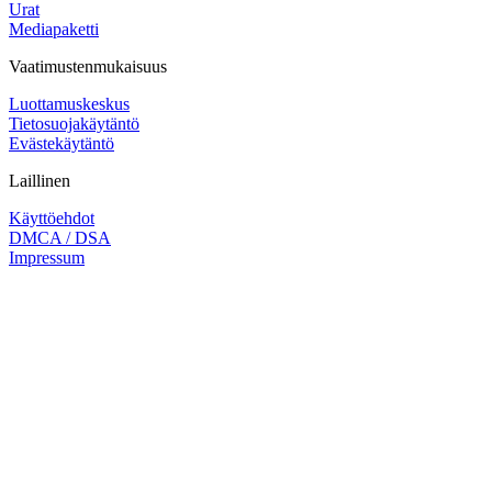
Urat
Mediapaketti
Vaatimustenmukaisuus
Luottamuskeskus
Tietosuojakäytäntö
Evästekäytäntö
Laillinen
Käyttöehdot
DMCA / DSA
Impressum