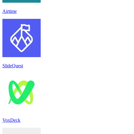
Airtime
SlideQuest
VoxDeck