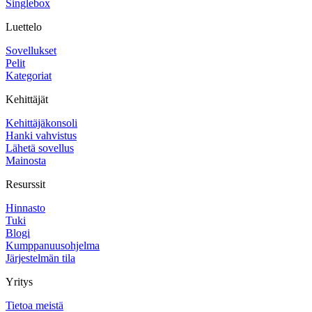
Singlebox
Luettelo
Sovellukset
Pelit
Kategoriat
Kehittäjät
Kehittäjäkonsoli
Hanki vahvistus
Lähetä sovellus
Mainosta
Resurssit
Hinnasto
Tuki
Blogi
Kumppanuusohjelma
Järjestelmän tila
Yritys
Tietoa meistä