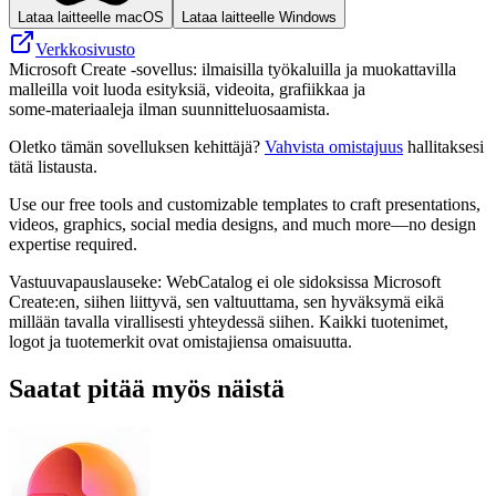
Lataa laitteelle macOS
Lataa laitteelle Windows
Verkkosivusto
Microsoft Create -sovellus: ilmaisilla työkaluilla ja muokattavilla
malleilla voit luoda esityksiä, videoita, grafiikkaa ja
some‑materiaaleja ilman suunnitteluosaamista.
Oletko tämän sovelluksen kehittäjä?
Vahvista omistajuus
hallitaksesi
tätä listausta.
Use our free tools and customizable templates to craft presentations,
videos, graphics, social media designs, and much more—no design
expertise required.
Vastuuvapauslauseke: WebCatalog ei ole sidoksissa Microsoft
Create:en, siihen liittyvä, sen valtuuttama, sen hyväksymä eikä
millään tavalla virallisesti yhteydessä siihen. Kaikki tuotenimet,
logot ja tuotemerkit ovat omistajiensa omaisuutta.
Saatat pitää myös näistä