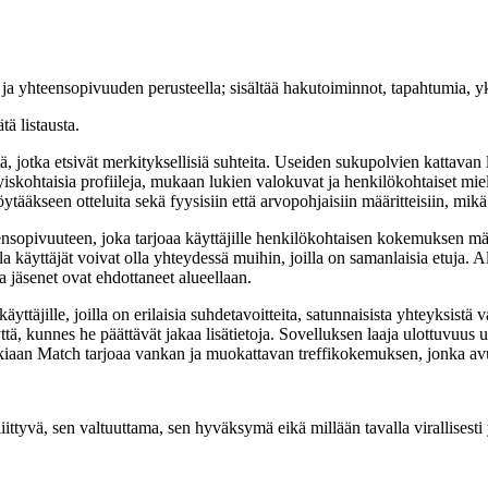
n ja yhteensopivuuden perusteella; sisältää hakutoiminnot, tapahtumia, yk
ätä listausta.
tä, jotka etsivät merkityksellisiä suhteita. Useiden sukupolvien kattava
ityiskohtaisia ​​profiileja, mukaan lukien valokuvat ja henkilökohtaiset 
ytääkseen otteluita sekä fyysisiin että arvopohjaisiin määritteisiin, mik
sopivuuteen, joka tarjoaa käyttäjille henkilökohtaisen kokemuksen määr
a käyttäjät voivat olla yhteydessä muihin, joilla on samanlaisia ​​etuja
a jäsenet ovat ehdottaneet alueellaan.
yttäjille, joilla on erilaisia ​​suhdetavoitteita, satunnaisista yhteyksis
tä, kunnes he päättävät jakaa lisätietoja. Sovelluksen laaja ulottuvuus 
kiaan Match tarjoaa vankan ja muokattavan treffikokemuksen, jonka avu
ttyvä, sen valtuuttama, sen hyväksymä eikä millään tavalla virallisesti 