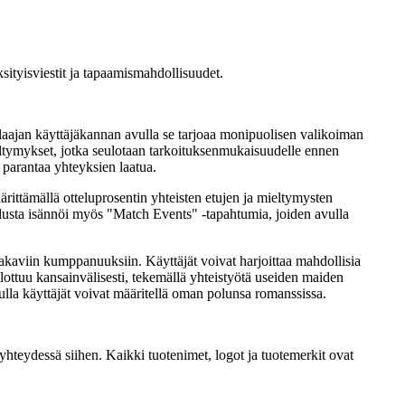
sityisviestit ja tapaamismahdollisuudet.
n laajan käyttäjäkannan avulla se tarjoaa monipuolisen valikoiman
mieltymykset, jotka seulotaan tarkoituksenmukaisuudelle ennen
ä parantaa yhteyksien laatua.
ittämällä otteluprosentin yhteisten etujen ja mieltymysten
. Alusta isännöi myös "Match Events" -tapahtumia, joiden avulla
tä vakaviin kumppanuuksiin. Käyttäjät voivat harjoittaa mahdollisia
ulottuu kansainvälisesti, tekemällä yhteistyötä useiden maiden
lla käyttäjät voivat määritellä oman polunsa romanssissa.
yhteydessä siihen. Kaikki tuotenimet, logot ja tuotemerkit ovat