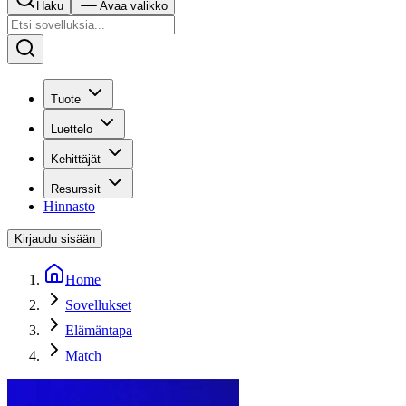
Haku
Avaa valikko
Tuote
Luettelo
Kehittäjät
Resurssit
Hinnasto
Kirjaudu sisään
Home
Sovellukset
Elämäntapa
Match