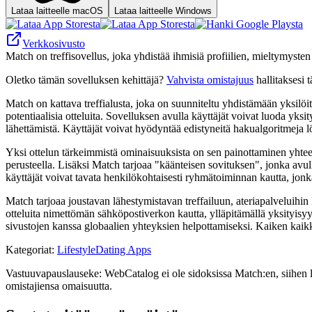
Lataa laitteelle macOS
Lataa laitteelle Windows
Verkkosivusto
Match on treffisovellus, joka yhdistää ihmisiä profiilien, mieltymyste
Oletko tämän sovelluksen kehittäjä?
Vahvista omistajuus
hallitaksesi t
Match on kattava treffialusta, joka on suunniteltu yhdistämään yksilöi
potentiaalisia otteluita. Sovelluksen avulla käyttäjät voivat luoda yks
lähettämistä. Käyttäjät voivat hyödyntää edistyneitä hakualgoritmeja lö
Yksi ottelun tärkeimmistä ominaisuuksista on sen painottaminen yhteen
perusteella. Lisäksi Match tarjoaa "käänteisen sovituksen", jonka avull
käyttäjät voivat tavata henkilökohtaisesti ryhmätoiminnan kautta, jonk
Match tarjoaa joustavan lähestymistavan treffailuun, ateriapalveluihin kä
otteluita nimettömän sähköpostiverkon kautta, ylläpitämällä yksityisyyt
sivustojen kanssa globaalien yhteyksien helpottamiseksi. Kaiken kaik
Kategoriat
:
Lifestyle
Dating Apps
Vastuuvapauslauseke: WebCatalog ei ole sidoksissa Match:en, siihen lii
omistajiensa omaisuutta.