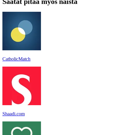
Saatat pitää myös näistä
CatholicMatch
Shaadi.com