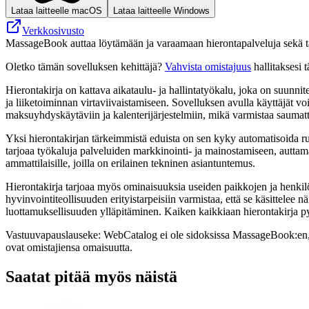
Lataa laitteelle macOS
Lataa laitteelle Windows
Verkkosivusto
MassageBook auttaa löytämään ja varaamaan hierontapalveluja sekä tar
Oletko tämän sovelluksen kehittäjä?
Vahvista omistajuus
hallitaksesi t
Hierontakirja on kattava aikataulu- ja hallintatyökalu, joka on suunnit
ja liiketoiminnan virtaviivaistamiseen. Sovelluksen avulla käyttäjät voi
maksuyhdyskäytäviin ja kalenterijärjestelmiin, mikä varmistaa sauma
Yksi hierontakirjan tärkeimmistä eduista on sen kyky automatisoida rut
tarjoaa työkaluja palveluiden markkinointi- ja mainostamiseen, auttama
ammattilaisille, joilla on erilainen tekninen asiantuntemus.
Hierontakirja tarjoaa myös ominaisuuksia useiden paikkojen ja henkilök
hyvinvointiteollisuuden erityistarpeisiin varmistaa, että se käsittelee
luottamuksellisuuden ylläpitäminen. Kaiken kaikkiaan hierontakirja pyr
Vastuuvapauslauseke: WebCatalog ei ole sidoksissa MassageBook:en, sii
ovat omistajiensa omaisuutta.
Saatat pitää myös näistä