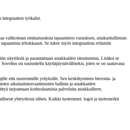
 integraation työkalut.
tarjoaa valikoiman ominaisuuksia tapaamisen varauksen, asiakashallinnan
 tapaamisia tehokkaasti. Se tukee myös integraatiota erilaisiin
mään näytöksiä ja parantamaan asiakkaiden sitoutumista. Lisäksi se
 Sovellus on suunniteltu käyttäjäystävälliseksi, joten se on saatavana
ille että suuremmille yrityksille. Sen keskittyminen hieronta- ja
aisten aikataulutusvaatimusten hallinta ja asiakkaiden
ttyä tarjoamaan korkealaatuisia palveluita asiakkailleen.
lisesti yhteydessä siihen. Kaikki tuotenimet, logot ja tuotemerkit