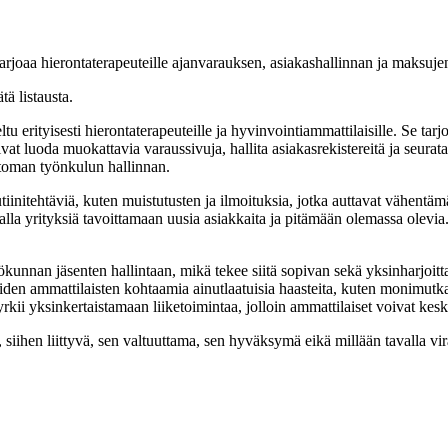
joaa hierontaterapeuteille ajanvarauksen, asiakashallinnan ja maksujen
ätä listausta.
eltu erityisesti hierontaterapeuteille ja hyvinvointiammattilaisille. Se 
vat luoda muokattavia varaussivuja, hallita asiakasrekistereitä ja seurata
ttoman työnkulun hallinnan.
iinitehtäviä, kuten muistutusten ja ilmoituksia, jotka auttavat vähentä
lla yrityksiä tavoittamaan uusia asiakkaita ja pitämään olemassa olevia.
unnan jäsenten hallintaan, mikä tekee siitä sopivan sekä yksinharjoittaj
 näiden ammattilaisten kohtaamia ainutlaatuisia haasteita, kuten monimutk
kii yksinkertaistamaan liiketoimintaa, jolloin ammattilaiset voivat keski
hen liittyvä, sen valtuuttama, sen hyväksymä eikä millään tavalla viral