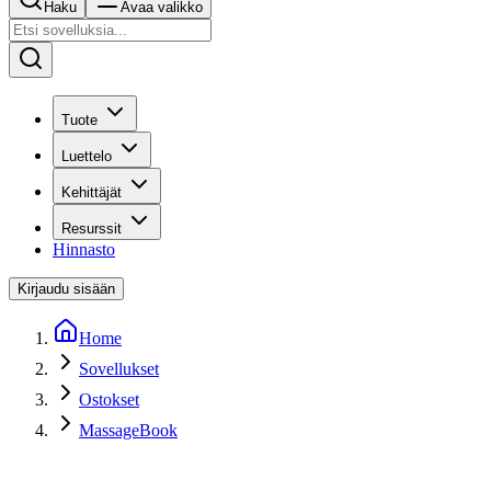
Haku
Avaa valikko
Tuote
Luettelo
Kehittäjät
Resurssit
Hinnasto
Kirjaudu sisään
Home
Sovellukset
Ostokset
MassageBook