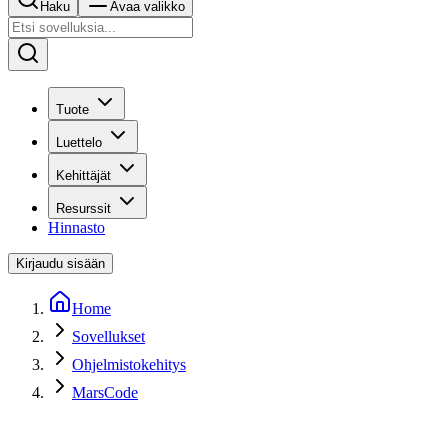
Haku
Avaa valikko
Tuote
Luettelo
Kehittäjät
Resurssit
Hinnasto
Kirjaudu sisään
Home
Sovellukset
Ohjelmistokehitys
MarsCode