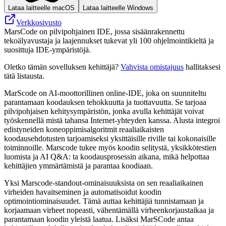
Lataa laitteelle macOS
Lataa laitteelle Windows
Verkkosivusto
MarsCode on pilvipohjainen IDE, jossa sisäänrakennettu
tekoälyavustaja ja laajennukset tukevat yli 100 ohjelmointikieltä ja
suosittuja IDE-ympäristöjä.
Oletko tämän sovelluksen kehittäjä?
Vahvista omistajuus
hallitaksesi
tätä listausta.
MarScode on AI-moottorillinen online-IDE, joka on suunniteltu
parantamaan koodauksen tehokkuutta ja tuottavuutta. Se tarjoaa
pilvipohjaisen kehitysympäristön, jonka avulla kehittäjät voivat
työskennellä mistä tahansa Internet-yhteyden kanssa. Alusta integroi
edistyneiden koneoppimisalgoritmit reaaliaikaisten
koodausehdotusten tarjoamiseksi yksittäisille riville tai kokonaisille
toiminnoille. Marscode tukee myös koodin selitystä, yksikkötestien
luomista ja AI Q&A: ta koodausprosessin aikana, mikä helpottaa
kehittäjien ymmärtämistä ja parantaa koodiaan.
Yksi Marscode-standout-ominaisuuksista on sen reaaliaikainen
virheiden havaitseminen ja automatisoidut koodin
optimointiominaisuudet. Tämä auttaa kehittäjiä tunnistamaan ja
korjaamaan virheet nopeasti, vähentämällä virheenkorjaustaikaa ja
parantamaan koodin yleistä laatua. Lisäksi MarSCode antaa