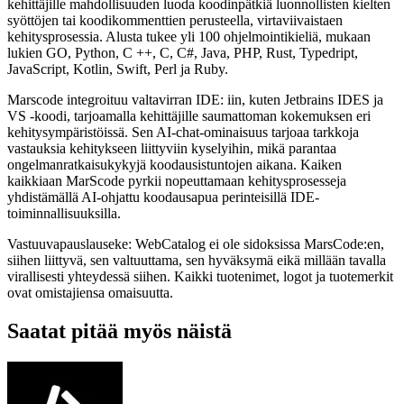
kehittäjille mahdollisuuden luoda koodinpätkiä luonnollisten kielten
syöttöjen tai koodikommenttien perusteella, virtaviivaistaen
kehitysprosessia. Alusta tukee yli 100 ohjelmointikieliä, mukaan
lukien GO, Python, C ++, C, C#, Java, PHP, Rust, Typedript,
JavaScript, Kotlin, Swift, Perl ja Ruby.
Marscode integroituu valtavirran IDE: iin, kuten Jetbrains IDES ja
VS -koodi, tarjoamalla kehittäjille saumattoman kokemuksen eri
kehitysympäristöissä. Sen AI-chat-ominaisuus tarjoaa tarkkoja
vastauksia kehitykseen liittyviin kyselyihin, mikä parantaa
ongelmanratkaisukykyjä koodausistuntojen aikana. Kaiken
kaikkiaan MarScode pyrkii nopeuttamaan kehitysprosesseja
yhdistämällä AI-ohjattu koodausapua perinteisillä IDE-
toiminnallisuuksilla.
Vastuuvapauslauseke: WebCatalog ei ole sidoksissa MarsCode:en,
siihen liittyvä, sen valtuuttama, sen hyväksymä eikä millään tavalla
virallisesti yhteydessä siihen. Kaikki tuotenimet, logot ja tuotemerkit
ovat omistajiensa omaisuutta.
Saatat pitää myös näistä