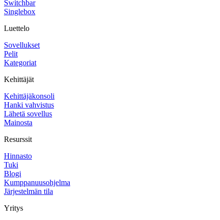
Switchbar
Singlebox
Luettelo
Sovellukset
Pelit
Kategoriat
Kehittäjät
Kehittäjäkonsoli
Hanki vahvistus
Lähetä sovellus
Mainosta
Resurssit
Hinnasto
Tuki
Blogi
Kumppanuusohjelma
Järjestelmän tila
Yritys