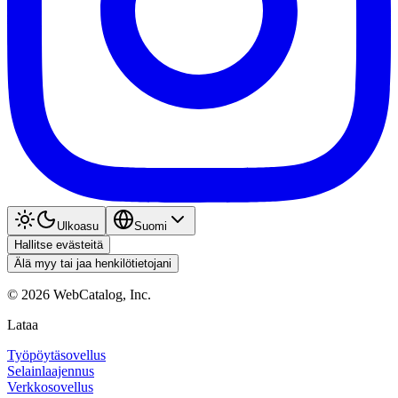
Ulkoasu
Suomi
Hallitse evästeitä
Älä myy tai jaa henkilötietojani
©
2026
WebCatalog, Inc.
Lataa
Työpöytäsovellus
Selainlaajennus
Verkkosovellus