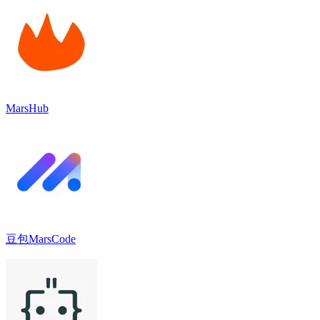
MarsHub
豆包MarsCode