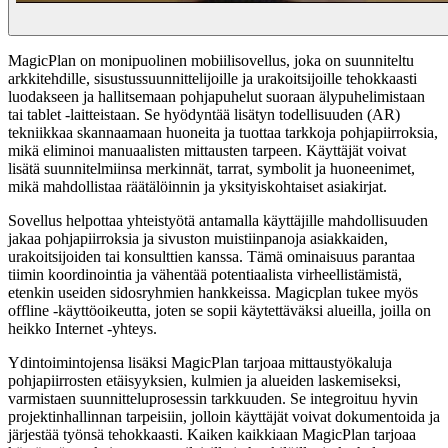
MagicPlan on monipuolinen mobiilisovellus, joka on suunniteltu
arkkitehdille, sisustussuunnittelijoille ja urakoitsijoille tehokkaasti
luodakseen ja hallitsemaan pohjapuhelut suoraan älypuhelimistaan ​​
tai tablet -laitteistaan. Se hyödyntää lisätyn todellisuuden (AR)
tekniikkaa skannaamaan huoneita ja tuottaa tarkkoja pohjapiirroksia,
mikä eliminoi manuaalisten mittausten tarpeen. Käyttäjät voivat
lisätä suunnitelmiinsa merkinnät, tarrat, symbolit ja huoneenimet,
mikä mahdollistaa räätälöinnin ja yksityiskohtaiset asiakirjat.
Sovellus helpottaa yhteistyötä antamalla käyttäjille mahdollisuuden
jakaa pohjapiirroksia ja sivuston muistiinpanoja asiakkaiden,
urakoitsijoiden tai konsulttien kanssa. Tämä ominaisuus parantaa
tiimin koordinointia ja vähentää potentiaalista virheellistämistä,
etenkin useiden sidosryhmien hankkeissa. Magicplan tukee myös
offline -käyttöoikeutta, joten se sopii käytettäväksi alueilla, joilla on
heikko Internet -yhteys.
Ydintoimintojensa lisäksi MagicPlan tarjoaa mittaustyökaluja
pohjapiirrosten etäisyyksien, kulmien ja alueiden laskemiseksi,
varmistaen suunnitteluprosessin tarkkuuden. Se integroituu hyvin
projektinhallinnan tarpeisiin, jolloin käyttäjät voivat dokumentoida ja
järjestää työnsä tehokkaasti. Kaiken kaikkiaan MagicPlan tarjoaa