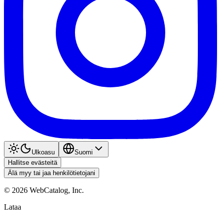
Ulkoasu
Suomi
Hallitse evästeitä
Älä myy tai jaa henkilötietojani
©
2026
WebCatalog, Inc.
Lataa