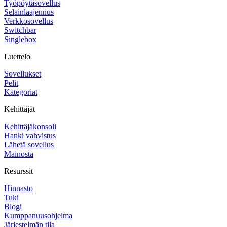
Työpöytäsovellus
Selainlaajennus
Verkkosovellus
Switchbar
Singlebox
Luettelo
Sovellukset
Pelit
Kategoriat
Kehittäjät
Kehittäjäkonsoli
Hanki vahvistus
Lähetä sovellus
Mainosta
Resurssit
Hinnasto
Tuki
Blogi
Kumppanuusohjelma
Järjestelmän tila