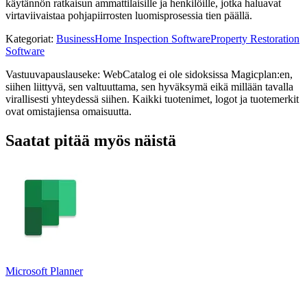
käytännön ratkaisun ammattilaisille ja henkilöille, jotka haluavat
virtaviivaistaa pohjapiirrosten luomisprosessia tien päällä.
Kategoriat
:
Business
Home Inspection Software
Property Restoration
Software
Vastuuvapauslauseke: WebCatalog ei ole sidoksissa Magicplan:en,
siihen liittyvä, sen valtuuttama, sen hyväksymä eikä millään tavalla
virallisesti yhteydessä siihen. Kaikki tuotenimet, logot ja tuotemerkit
ovat omistajiensa omaisuutta.
Saatat pitää myös näistä
Microsoft Planner