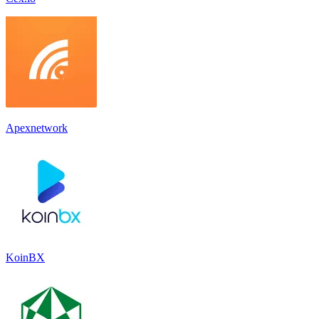
Apexnetwork
KoinBX