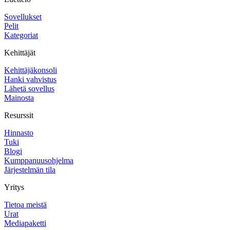
Sovellukset
Pelit
Kategoriat
Kehittäjät
Kehittäjäkonsoli
Hanki vahvistus
Lähetä sovellus
Mainosta
Resurssit
Hinnasto
Tuki
Blogi
Kumppanuusohjelma
Järjestelmän tila
Yritys
Tietoa meistä
Urat
Mediapaketti