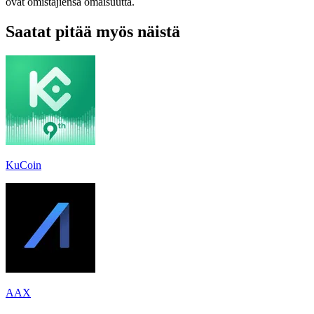
ovat omistajiensa omaisuutta.
Saatat pitää myös näistä
KuCoin
AAX