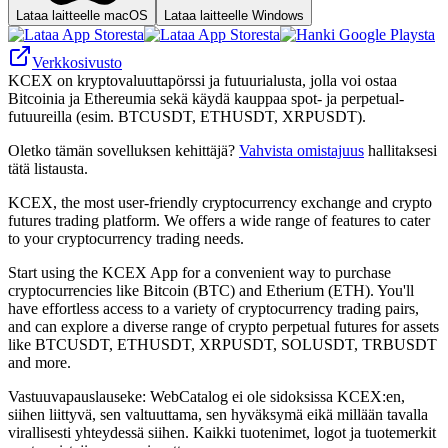
Lataa laitteelle macOS
Lataa laitteelle Windows
Verkkosivusto
KCEX on kryptovaluuttapörssi ja futuurialusta, jolla voi ostaa
Bitcoinia ja Ethereumia sekä käydä kauppaa spot- ja perpetual-
futuureilla (esim. BTCUSDT, ETHUSDT, XRPUSDT).
Oletko tämän sovelluksen kehittäjä?
Vahvista omistajuus
hallitaksesi
tätä listausta.
KCEX, the most user-friendly cryptocurrency exchange and crypto
futures trading platform. We offers a wide range of features to cater
to your cryptocurrency trading needs.
Start using the KCEX App for a convenient way to purchase
cryptocurrencies like Bitcoin (BTC) and Etherium (ETH). You'll
have effortless access to a variety of cryptocurrency trading pairs,
and can explore a diverse range of crypto perpetual futures for assets
like BTCUSDT, ETHUSDT, XRPUSDT, SOLUSDT, TRBUSDT
and more.
Vastuuvapauslauseke: WebCatalog ei ole sidoksissa KCEX:en,
siihen liittyvä, sen valtuuttama, sen hyväksymä eikä millään tavalla
virallisesti yhteydessä siihen. Kaikki tuotenimet, logot ja tuotemerkit