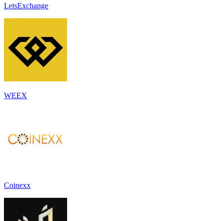
LetsExchange
WEEX
Coinexx