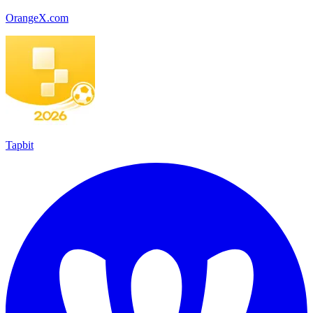
OrangeX.com
Tapbit