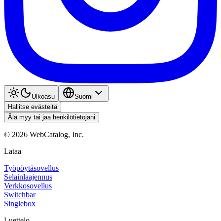
Ulkoasu
Suomi
Hallitse evästeitä
Älä myy tai jaa henkilötietojani
©
2026
WebCatalog, Inc.
Lataa
Työpöytäsovellus
Selainlaajennus
Verkkosovellus
Switchbar
Singlebox
Luettelo