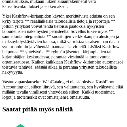
ominaisuuksia, mukaan lukien sisäänrakennetut vero-,
kansallisvakuutukset ja eläkemaksut.
Yksi Kashflow-kirjanpidon käytön merkittävistä eduista on sen
kyky tarjota ** reaaliaikaisia ​​taloudellisia tietoja ja raportteja **,
jolloin yritykset voivat tehdä tietoisia päätöksiä nykyisten
taloudellisten näkemysten perusteella. Sovellus tukee myös **
saumatonta integraatiota ** suosittujen verkkokaupan alustojen ja
maksuyhdyskäytävien kanssa, mikä varmistaa tasaisemman datan
synkronoinnin ja vähentää manuaalisia virheitä. Lisäksi Kashflow
helpottaa ** yhteistyötä ** ryhmän jäsenten, kirjanpitäjien tai
kirjanpitäjien keskuudessa, parantaa viestintää ja tuottavuutta
organisaatiossa. Kaiken kaikkiaan Kashflow -kirjanpito automatisoi
toistuvia tehtäviä, säästää aikaa ja parantaa yritysten taloudellista
näkyvyyttä.
Vastuuvapauslauseke: WebCatalog ei ole sidoksissa KashFlow
Accounting:en, siihen liittyvä, sen valtuuttama, sen hyväksymä eikä
millään tavalla virallisesti yhteydessä siihen. Kaikki tuotenimet,
logot ja tuotemerkit ovat omistajiensa omaisuutta.
Saatat pitää myös näistä