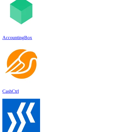
AccountingBox
CashCtrl