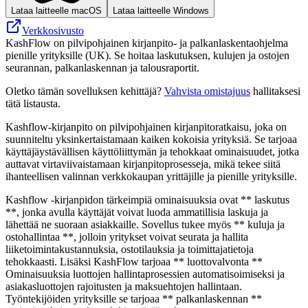
Lataa laitteelle macOS
Lataa laitteelle Windows
Verkkosivusto
KashFlow on pilvipohjainen kirjanpito- ja palkanlaskentaohjelma
pienille yrityksille (UK). Se hoitaa laskutuksen, kulujen ja ostojen
seurannan, palkanlaskennan ja talousraportit.
Oletko tämän sovelluksen kehittäjä?
Vahvista omistajuus
hallitaksesi
tätä listausta.
Kashflow-kirjanpito on pilvipohjainen kirjanpitoratkaisu, joka on
suunniteltu yksinkertaistamaan kaiken kokoisia yrityksiä. Se tarjoaa
käyttäjäystävällisen käyttöliittymän ja tehokkaat ominaisuudet, jotka
auttavat virtaviivaistamaan kirjanpitoprosesseja, mikä tekee siitä
ihanteellisen valinnan verkkokaupan yrittäjille ja pienille yrityksille.
Kashflow -kirjanpidon tärkeimpiä ominaisuuksia ovat ** laskutus
**, jonka avulla käyttäjät voivat luoda ammatillisia laskuja ja
lähettää ne suoraan asiakkaille. Sovellus tukee myös ** kuluja ja
ostohallintaa **, jolloin yritykset voivat seurata ja hallita
liiketoimintakustannuksia, ostotilauksia ja toimittajatietoja
tehokkaasti. Lisäksi KashFlow tarjoaa ** luottovalvonta **
Ominaisuuksia luottojen hallintaprosessien automatisoimiseksi ja
asiakasluottojen rajoitusten ja maksuehtojen hallintaan.
Työntekijöiden yrityksille se tarjoaa ** palkanlaskennan **