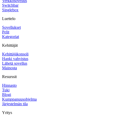
Verkkosovellus
Switchbar
Singlebox
Luettelo
Sovellukset
Pelit
Kategoriat
Kehittäjät
Kehittäjäkonsoli
Hanki vahvistus
Lähetä sovellus
Mainosta
Resurssit
Hinnasto
Tuki
Blogi
Kumppanuusohjelma
Järjestelmän tila
Yritys