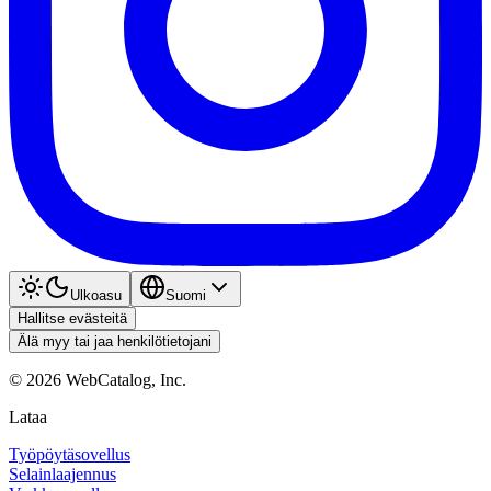
Ulkoasu
Suomi
Hallitse evästeitä
Älä myy tai jaa henkilötietojani
©
2026
WebCatalog, Inc.
Lataa
Työpöytäsovellus
Selainlaajennus