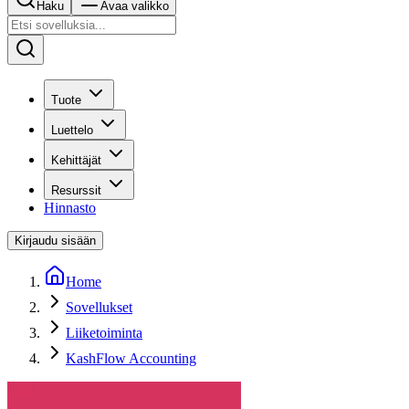
Haku
Avaa valikko
Tuote
Luettelo
Kehittäjät
Resurssit
Hinnasto
Kirjaudu sisään
Home
Sovellukset
Liiketoiminta
KashFlow Accounting