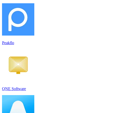
Peakflo
QNE Software