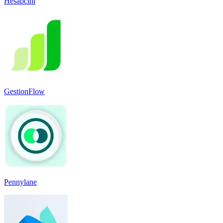
Hesapcini
GestionFlow
Pennylane