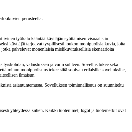
rkkikuvien perusteella.
atiivinen työkalu kääntää käyttäjän syöttämisen visuaalisiin
i käyttäjät tarjoavat tyypillisesti joukon monipuolisia kuvia, joita
jotka palvelevat monenlaisia ​​mielikuvituksellisia skenaarioita
 yksityiskohdan, valaistuksen ja värin suhteen. Sovellus tukee sekä
ttä minun monipuolisuus tekee siitä sopivan erilaisille sovelluksille,
iteellisen ilmaisun.
eknistä asiantuntemusta. Sovelluksen toiminnallisuus on suunniteltu
sesti yhteydessä siihen. Kaikki tuotenimet, logot ja tuotemerkit ovat