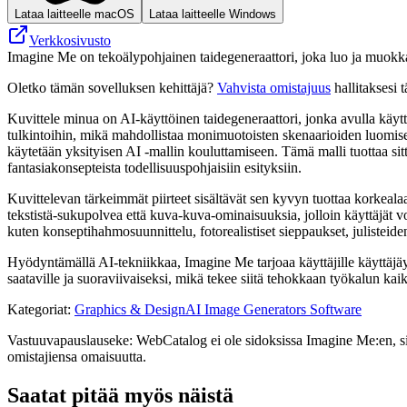
Lataa laitteelle macOS
Lataa laitteelle Windows
Verkkosivusto
Imagine Me on tekoälypohjainen taidegeneraattori, joka luo ja muokkaa
Oletko tämän sovelluksen kehittäjä?
Vahvista omistajuus
hallitaksesi t
Kuvittele minua on AI-käyttöinen taidegeneraattori, jonka avulla käytt
tulkintoihin, mikä mahdollistaa monimuotoisten skenaarioiden luomisen
käytetään yksityisen AI -mallin kouluttamiseen. Tämä malli tuottaa sitte
fantasiakonsepteista todellisuuspohjaisiin esityksiin.
Kuvittelevan tärkeimmät piirteet sisältävät sen kyvyn tuottaa korkealaat
tekstistä-sukupolvea että kuva-kuva-ominaisuuksia, jolloin käyttäjät vo
kuten konseptihahmosuunnittelu, fotorealistiset sieppaukset, julisteide
Hyödyntämällä AI-tekniikkaa, Imagine Me tarjoaa käyttäjille käyttäjäy
saataville ja suoraviivaiseksi, mikä tekee siitä tehokkaan työkalun kaik
Kategoriat
:
Graphics & Design
AI Image Generators Software
Vastuuvapauslauseke: WebCatalog ei ole sidoksissa Imagine Me:en, siihe
omistajiensa omaisuutta.
Saatat pitää myös näistä