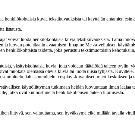
 henkilökohtaisia kuvia tekstikuvauksista tai käyttäjän antamien esime
ätä listausta.
äjät voivat luoda henkilökohtaisia ​​kuvia tekstikuvauksista. Tämä innov
 ja luovan potentiaalin avaamisen. Imagine Me -sovelluksen käyttämiseks
n henkilökohtaista taidetta, joka perustuu tekstimuotoisiin kehotuksiin, 
uisia, yksityiskohtaisia ​​kuvia, joita voidaan räätälöidä taiteen tyylin,
ivat muokata olemassa olevia kuvia tai luoda uusia tyhjästä. Kuvittele, e
n suunnittelu, lahjasuunnittelu, cosplay -kuvaukset, muotikeskuksen ja ta
stävällisen käyttöliittymän tutkimaan heidän luovuuttaan ilman laajaa t
ille, jotka ovat kiinnostuneita henkilökohtaisen taiteen luomisesta.
n liittyvä, sen valtuuttama, sen hyväksymä eikä millään tavalla viralli