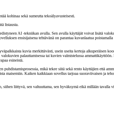
entää kohinaa sekä sumeutta tekoälyavusteisesti.
ätä listausta.
istyneen AI -tekniikan avulla. Sen avulla käyttäjät voivat lisätä valokuv
. Sovelluksen ensisijaisena tehtävänä on parantaa kuvanlaatua poistamall
palkkaista kuvia merkittävästi, usein useita kertoja alkuperäisen koon
 valokuvien palauttamisessa tai kuvien valmistelussa ammattikäyttöön.
vapaa esineistä.
uhdistamisprosessia, mikä tekee siitä sekä rento käyttäjien että ammatti
ta maisemiin. Kaiken kaikkiaan sovellus tarjoaa suoraviivaisen ja teho
iihen liittyvä, sen valtuuttama, sen hyväksymä eikä millään tavalla vira