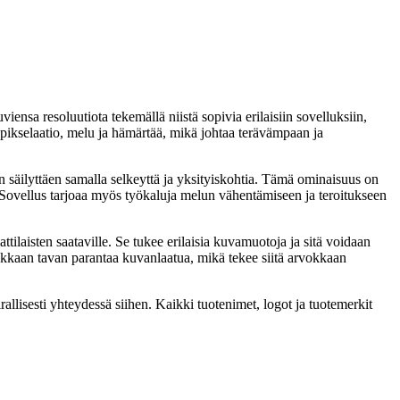
iensa resoluutiota tekemällä niistä sopivia erilaisiin sovelluksiin,
a pikselaatio, melu ja hämärtää, mikä johtaa terävämpaan ja
 säilyttäen samalla selkeyttä ja yksityiskohtia. Tämä ominaisuus on
 Sovellus tarjoaa myös työkaluja melun vähentämiseen ja teroitukseen
laisten saataville. Se tukee erilaisia ​​kuvamuotoja ja sitä voidaan
kkaan tavan parantaa kuvanlaatua, mikä tekee siitä arvokkaan
llisesti yhteydessä siihen. Kaikki tuotenimet, logot ja tuotemerkit