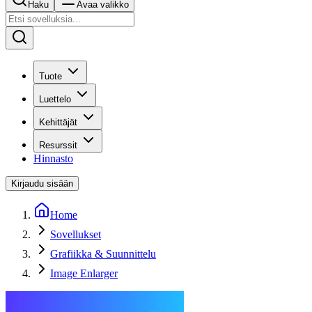
Haku
Avaa valikko
Tuote
Luettelo
Kehittäjät
Resurssit
Hinnasto
Kirjaudu sisään
Home
Sovellukset
Grafiikka & Suunnittelu
Image Enlarger