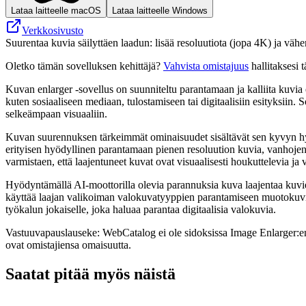
Lataa laitteelle macOS
Lataa laitteelle Windows
Verkkosivusto
Suurentaa kuvia säilyttäen laadun: lisää resoluutiota (jopa 4K) ja väh
Oletko tämän sovelluksen kehittäjä?
Vahvista omistajuus
hallitaksesi t
Kuvan enlarger -sovellus on suunniteltu parantamaan ja kalliita kuvia ed
kuten sosiaaliseen mediaan, tulostamiseen tai digitaalisiin esityksiin
selkeämpaan visuaaliin.
Kuvan suurennuksen tärkeimmät ominaisuudet sisältävät sen kyvyn hyvä
erityisen hyödyllinen parantamaan pienen resoluution kuvia, vanhojen
varmistaen, että laajentuneet kuvat ovat visuaalisesti houkuttelevia ja 
Hyödyntämällä AI-moottorilla olevia parannuksia kuva laajentaa kuvien p
käyttää laajan valikoiman valokuvatyyppien parantamiseen muotokuvis
työkalun jokaiselle, joka haluaa parantaa digitaalisia valokuvia.
Vastuuvapauslauseke: WebCatalog ei ole sidoksissa Image Enlarger:en, s
ovat omistajiensa omaisuutta.
Saatat pitää myös näistä