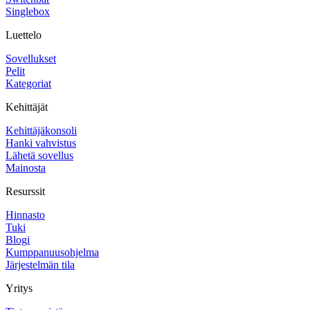
Singlebox
Luettelo
Sovellukset
Pelit
Kategoriat
Kehittäjät
Kehittäjäkonsoli
Hanki vahvistus
Lähetä sovellus
Mainosta
Resurssit
Hinnasto
Tuki
Blogi
Kumppanuusohjelma
Järjestelmän tila
Yritys