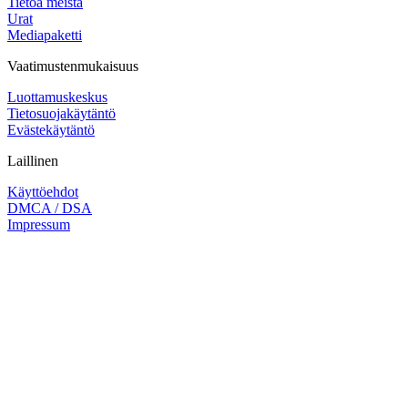
Tietoa meistä
Urat
Mediapaketti
Vaatimustenmukaisuus
Luottamuskeskus
Tietosuojakäytäntö
Evästekäytäntö
Laillinen
Käyttöehdot
DMCA / DSA
Impressum