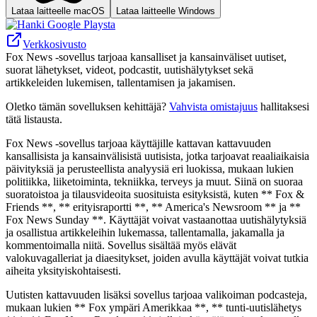
Lataa laitteelle macOS
Lataa laitteelle Windows
Verkkosivusto
Fox News -sovellus tarjoaa kansalliset ja kansainväliset uutiset,
suorat lähetykset, videot, podcastit, uutishälytykset sekä
artikkeleiden lukemisen, tallentamisen ja jakamisen.
Oletko tämän sovelluksen kehittäjä?
Vahvista omistajuus
hallitaksesi
tätä listausta.
Fox News -sovellus tarjoaa käyttäjille kattavan kattavuuden
kansallisista ja kansainvälisistä uutisista, jotka tarjoavat reaaliaikaisia
​​päivityksiä ja perusteellista analyysiä eri luokissa, mukaan lukien
politiikka, liiketoiminta, tekniikka, terveys ja muut. Siinä on suoraa
suoratoistoa ja tilausvideoita suosituista esityksistä, kuten ** Fox &
Friends **, ** erityisraportti **, ** America's Newsroom ** ja **
Fox News Sunday **. Käyttäjät voivat vastaanottaa uutishälytyksiä
ja osallistua artikkeleihin lukemassa, tallentamalla, jakamalla ja
kommentoimalla niitä. Sovellus sisältää myös elävät
valokuvagalleriat ja diaesitykset, joiden avulla käyttäjät voivat tutkia
aiheita yksityiskohtaisesti.
Uutisten kattavuuden lisäksi sovellus tarjoaa valikoiman podcasteja,
mukaan lukien ** Fox ympäri Amerikkaa **, ** tunti-uutislähetys