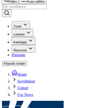
Haku
Avaa valikko
Tuote
Luettelo
Kehittäjät
Resurssit
Hinnasto
Kirjaudu sisään
Home
Sovellukset
Uutiset
Fox News