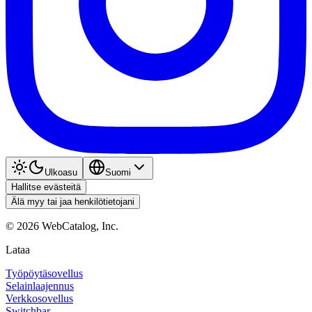
Ulkoasu
Suomi
Hallitse evästeitä
Älä myy tai jaa henkilötietojani
©
2026
WebCatalog, Inc.
Lataa
Työpöytäsovellus
Selainlaajennus
Verkkosovellus
Switchbar