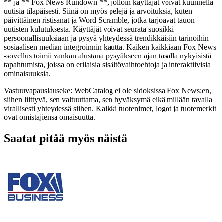
** ja ** Fox News Rundown **, jolloin käyttäjät voivat kuunnella
uutisia tilapäisesti. Siinä on myös pelejä ja arvoituksia, kuten
päivittäinen ristisanat ja Word Scramble, jotka tarjoavat tauon
uutisten kulutuksesta. Käyttäjät voivat seurata suosikki
persoonallisuuksiaan ja pysyä yhteydessä trendikkäisiin tarinoihin
sosiaalisen median integroinnin kautta. Kaiken kaikkiaan Fox News
-sovellus toimii vankan alustana pysyäkseen ajan tasalla nykyisistä
tapahtumista, joissa on erilaisia ​​sisältövaihtoehtoja ja interaktiivisia
ominaisuuksia.
Vastuuvapauslauseke: WebCatalog ei ole sidoksissa Fox News:en,
siihen liittyvä, sen valtuuttama, sen hyväksymä eikä millään tavalla
virallisesti yhteydessä siihen. Kaikki tuotenimet, logot ja tuotemerkit
ovat omistajiensa omaisuutta.
Saatat pitää myös näistä